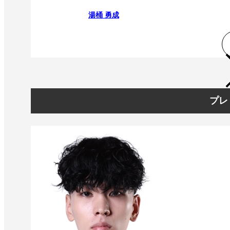
湯桶 勇成
プレ