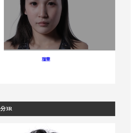
瑠華
分3R