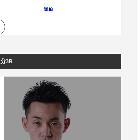
琥伯
分3R