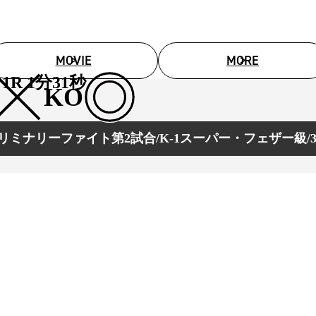
試合日程
試合結果
MOVIE
MORE
1R 1分31秒
チケット
KO
グッズ
リミナリーファイト第2試合/K-1スーパー・フェザー級/3
全て
イベント
トピックス
メディア
チケット・グッズ
読みもの
コラム