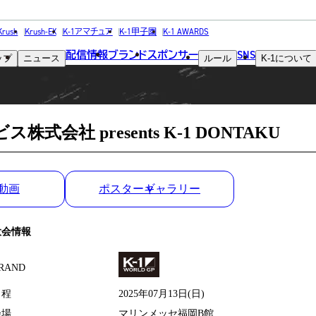
MATCH RESULT
Krush
Krush-EX
K-1アマチュア
K-1甲子園
K-1 AWARDS
配信情報
ブランド
スポンサー
SNS
ップ
ニュース
ルール
K-1
について
試合結果
式会社 presents K-1 DONTAKU
動画
ポスターギャラリー
大会情報
RAND
日程
2025年07月13日(日)
会場
マリンメッセ福岡B館