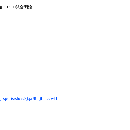
始／13:00試合開始
ing-sports/slots/9jqaJ8mjFmecwH