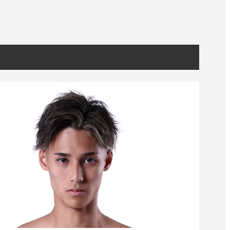
）
Facebook(JP)
チケッ
X(En)
）
Instagram(EN)
ポスタ
Youtube(EN)
Podcast(EN)
真）
weibo(CH)
画）
Official site(EN)
-1ジ
ァンクラ
K-1
の理念
K-1
とは
K-1 WGP
とは
Krush
とは
Krush-EX
とは
K-1
アマチュアとは
公式ルー
K-
甲子園・カレッジ
1
とは
ルール
K-1 AWARDS
とは
公式ルー
■ ガールズ
ガールズ一
アルー
覧
K-
ガール
カレッジ
1
ズ
Krush
ガー
ルズ