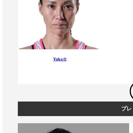
Yuka☆
プレ