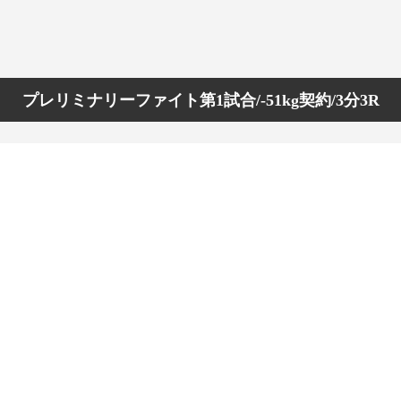
1.SHOP
ズ
K-
（
1.SHOP
ト
ギャラリー（
ー）
ギャラリー（写
ギャラリー（動
プレリミナリーファイト第1試合/-51kg契約/3分3R
K-1
（K
GYM
ム）
K-
（フ
1.CLUB
ブ）
K-1 WGP
ル
Krush公式
Krush-EX
ル
K-1アマチュ
ル
K-1甲子園・
ルール