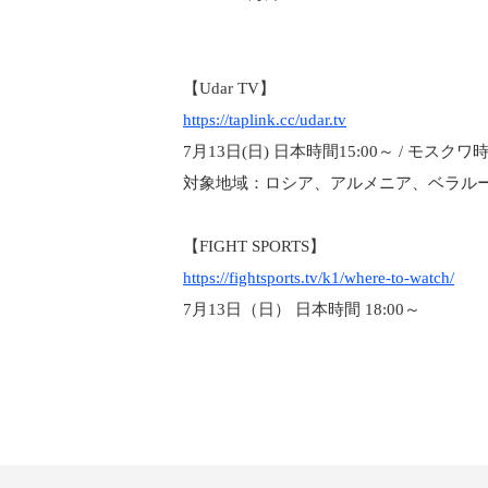
【Udar TV】
https://taplink.cc/udar.tv
7月13日(日) 日本時間15:00～ / モスクワ時
対象地域：ロシア、アルメニア、ベラル
【FIGHT SPORTS】
https://fightsports.tv/k1/where-to-watch/
7月13日（日） 日本時間 18:00～
総合トップ
K-1 WGP
Krush
Krush-EX
K-1
アマチュ
K-1
甲子園・
K-1 AWAR
K-