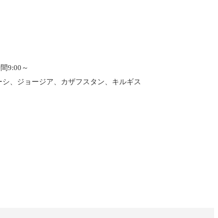
間9:00～
ーシ、ジョージア、カザフスタン、キルギス
一覧
X(JP)
X(Krush)
X(アマチュア大会)
ア
Instagram(JP)
カレッジ
TikTok(JP)
DS
LINE(JP)
（グッ
Youtube(JP)