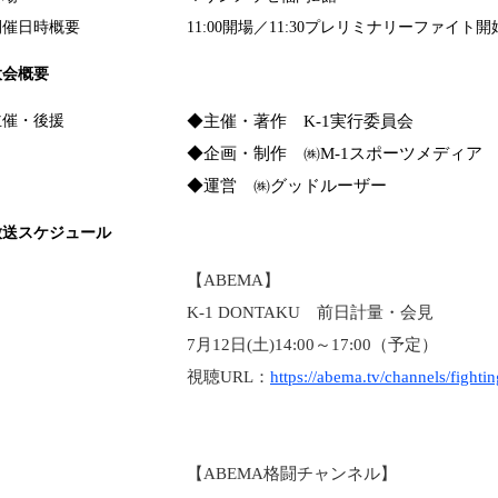
開催日時概要
11:00開場／11:30プレリミナリーファイト開
大会概要
主催・後援
◆主催・著作
K-1
実行委員会
◆企画・制作 ㈱
M-1
スポーツメディア
◆運営 ㈱グッドルーザー
放送スケジュール
【ABEMA】
K-1 DONTAKU 前日計量・会見
7月12日(土)14:00～17:00（予定）
視聴URL：
https://abema.tv/channels/fight
【ABEMA格闘チャンネル】