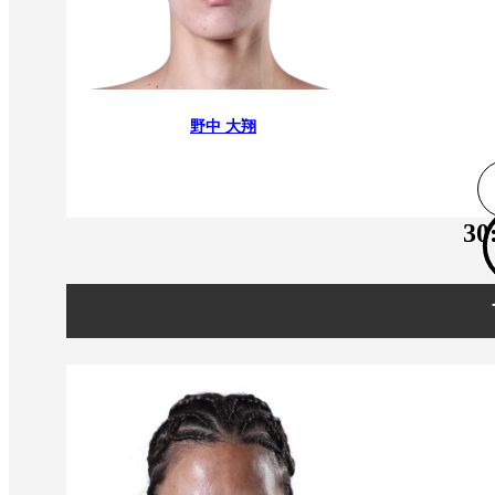
野中 大翔
30