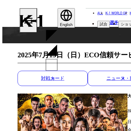
ALL
K-1 WORLD GP
K-
選手
試合
ショ
1
English
2025年7月13日（日）ECO信頼サービス株
対戦カード
ニュース・
B