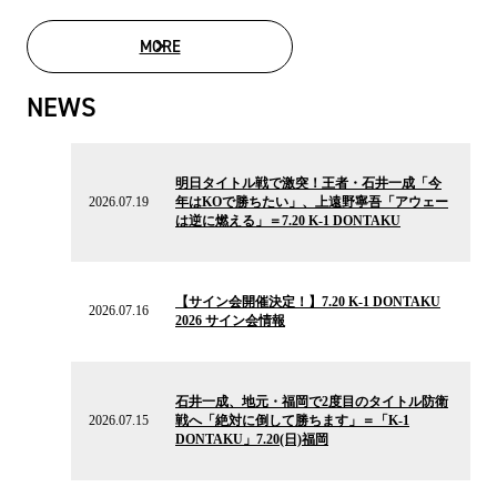
MORE
MOVIE LIST
NEWS
2026.07.19
の
明日タイトル戦で激突！王者・石井一成「今
ニ
2026.07.19
年はKOで勝ちたい」、上遠野寧吾「アウェー
ュ
は逆に燃える」＝7.20 K-1 DONTAKU
ー
ス
2026.07.16
の
【サイン会開催決定！】7.20 K-1 DONTAKU
ニ
2026.07.16
2026 サイン会情報
ュ
ー
ス
2026.07.15
の
石井一成、地元・福岡で2度目のタイトル防衛
ニ
2026.07.15
戦へ「絶対に倒して勝ちます」＝「K-1
ュ
DONTAKU」7.20(日)福岡
ー
ス
2026.07.15