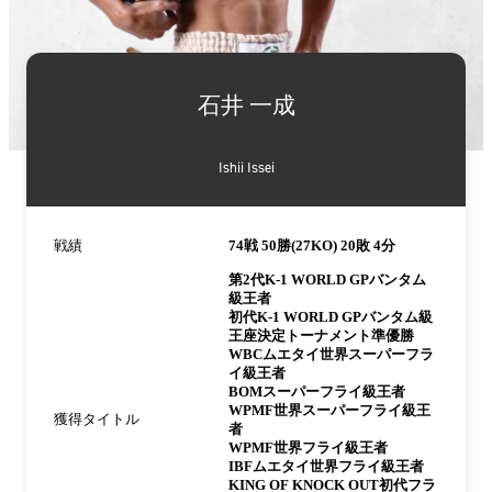
詳
細
石井 一成
情
報
Ishii Issei
戦績
74戦 50勝(27KO) 20敗 4分
第2代K-1 WORLD GPバンタム
級王者
初代K-1 WORLD GPバンタム級
王座決定トーナメント準優勝
WBCムエタイ世界スーパーフラ
イ級王者
BOMスーパーフライ級王者
WPMF世界スーパーフライ級王
獲得タイトル
者
WPMF世界フライ級王者
IBFムエタイ世界フライ級王者
KING OF KNOCK OUT初代フラ