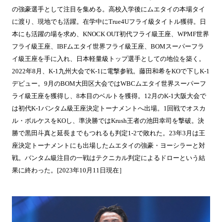
の強豪選手として注目を集める。高校入学後にムエタイの本場タイ
に渡り、現地でも活躍。在学中にTrue4Uフライ級タイトル獲得。日
本にも活躍の場を求め、KNOCK OUT初代フライ級王座、WPMF世界
フライ級王座、IBFムエタイ世界フライ級王座、BOMスーパーフラ
イ級王座を手に入れ、日本軽量級トップ選手としての地位を築く。
2022年8月、K-1九州大会でK-1に電撃参戦。藤田和希をKOで下しK-1
デビュー。9月のBOM大田区大会ではWBCムエタイ世界スーパーフ
ライ級王座を獲得し、8本目のベルトを獲得。12月のK-1大阪大会で
は初代K-1バンタム級王座決定トーナメントへ出場。1回戦でオスカ
ル・ボルケスをKOし、準決勝ではKrush王者の池田幸司を撃破。決
勝で黒田斗真と延長までもつれるも判定1-2で敗れた。23年3月は王
座決定トーナメントにも出場したムエタイの強豪・ヨーシラーと対
戦。バンタム級注目の一戦はテクニカル判定によるドローという結
果に終わった。[2023年10月11日現在］