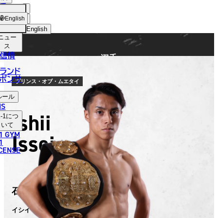
手
FIGHTER
ショッ
English
プ
English
ニュー
日本語
ス
信情
選手
English
ランド
ポンサ
한국어
プリンス・オブ・ムエタイ
ルール
中文（简体）
NS
Ishii
-1
につ
中文（繁體）
いて
1 GYM
Issei
ไทย
1
ICENSE
العربية
石井 一成
イシイ イッセイ