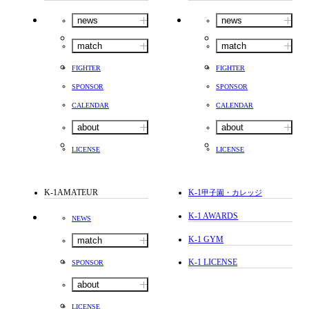
news
news
match
match
FIGHTER
FIGHTER
SPONSOR
SPONSOR
CALENDAR
CALENDAR
about
about
LICENSE
LICENSE
K-1AMATEUR
K-1
甲子園・カレッジ
K-1 AWARDS
NEWS
K-1 GYM
match
K-1 LICENSE
SPONSOR
about
LICENSE