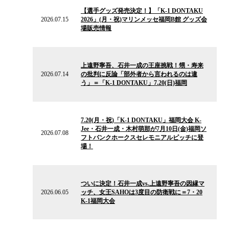
の
【選手グッズ発売決定！】「K-1 DONTAKU
ニ
2026.07.15
2026」(月・祝)マリンメッセ福岡B館 グッズ会
ュ
場販売情報
ー
ス
2026.07.14
の
上遠野寧吾、石井一成の王座挑戦！甥・寿来
ニ
2026.07.14
の批判に反論「部外者から言われるのは違
ュ
う」＝「K-1 DONTAKU」7.20(日)福岡
ー
ス
2026.07.08
の
7.20(月・祝)「K-1 DONTAKU」福岡大会 K-
ニ
Jee・石井一成・木村萌那が7月10日(金)福岡ソ
ュ
2026.07.08
フトバンクホークスセレモニアルピッチに登
ー
場！
ス
2026.06.05
の
ついに決定！石井一成vs.上遠野寧吾の因縁マ
ニ
2026.06.05
ッチ、女王SAHOは3度目の防衛戦に＝7・20
ュ
K-1福岡大会
ー
ス
2026.05.22