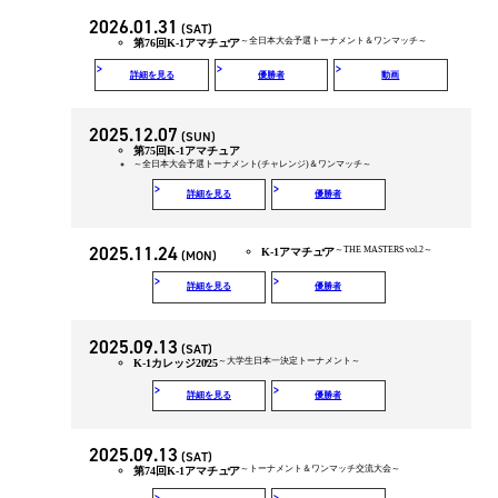
2026.01.31
(SAT)
～全日本大会予選トーナメント＆ワンマッチ～
第76回K-1アマチュア
詳細を見る
優勝者
動画
2025.12.07
(SUN)
第75回K-1アマチュア
～全日本大会予選トーナメント(チャレンジ)＆ワンマッチ～
詳細を見る
優勝者
2025.11.24
～THE MASTERS vol.2～
K-1アマチュア
(MON)
詳細を見る
優勝者
2025.09.13
(SAT)
～大学生日本一決定トーナメント～
K-1カレッジ2025
詳細を見る
優勝者
2025.09.13
(SAT)
～トーナメント＆ワンマッチ交流大会～
第74回K-1アマチュア