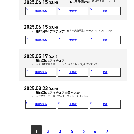
2025.06.15
～西日本予選トーナメント～
K-1甲子園2025
(SUN)
詳細を見る
優勝者
動画
2025.06.15
(SUN)
～全日本大会予選トーナメント＆ワンマッチ～
第72回K-1アマチュア
詳細を見る
優勝者
動画
2025.05.17
(SAT)
第71回K-1アマチュア
～全日本大会予選トーナメント(チャレンジ)＆ワンマッチ～
詳細を見る
優勝者
動画
2025.03.23
(SUN)
第18回K-1アマチュア全日本大会
～アマチュア日本一決定オープントーナメント～
詳細を見る
優勝者
動画
1
2
3
4
5
6
7