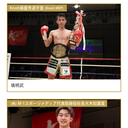
Krush最優秀選手賞
(Krush MVP)
璃明武
M-1スポーツメディア代表取締役社長大木知葉賞
(株)