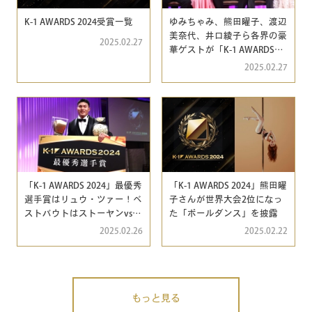
K-1 AWARDS 2024受賞一覧
ゆみちゃみ、熊田曜子、渡辺
美奈代、井口綾子ら各界の豪
2025.02.27
華ゲストが「K-1 AWARDS
2023」プレゼンターで式に
2025.02.27
華を添える
「K-1 AWARDS 2024」最優秀
「K-1 AWARDS 2024」熊田曜
選手賞はリュウ・ツァー！ベ
子さんが世界大会2位になっ
ストバウトはストーヤンvs.
た「ポールダンス」を披露
ブアカーオ、ベストKOはK-
2025.02.26
2025.02.22
Jeeが受賞
もっと見る