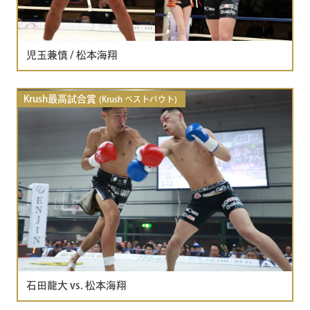
児玉兼慎 / 松本海翔
Krush最高試合賞
(Krush ベストバウト)
石田龍大 vs. 松本海翔