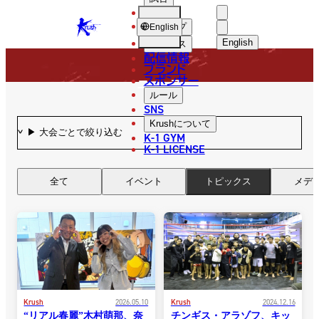
選手
NEWS
KRUSH
ショップ
English
English
ニュース
配信情報
日本語
ブランド
スポンサー
ニュース
English
ルール
SNS
한국어
Krush
について
K-1 GYM
中文（简体
K-1 LICENSE
中文（繁體
全て
イベント
トピックス
メデ
ไทย
العربية
Krush
2026.05.10
Krush
2024.12.16
“リアル春麗”木村萌那、奈
チンギス・アラゾフ、キッ