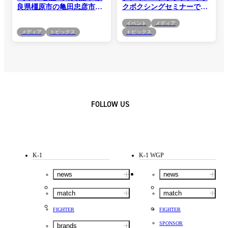
良県橿原市の亀田忠彦市長
クボクシングセミナーで世
を表敬訪問！「ストリート
界トップ技術を公開！稲垣
イベント
メディア
ファイター」の街で“百裂
柊も参加し「凄かったで
メディア
トピックス
トピックス
脚ポーズ”
す」
FOLLOW US
K-1
K-1 WGP
news
news
match
match
FIGHTER
FIGHTER
SPONSOR
brands