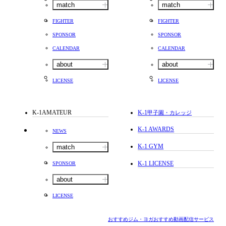
match
match
FIGHTER
FIGHTER
SPONSOR
SPONSOR
CALENDAR
CALENDAR
about
about
LICENSE
LICENSE
K-1AMATEUR
K-1
甲子園・カレッジ
K-1 AWARDS
NEWS
K-1 GYM
match
K-1 LICENSE
SPONSOR
about
LICENSE
おすすめジム・ヨガ
おすすめ動画配信サービス