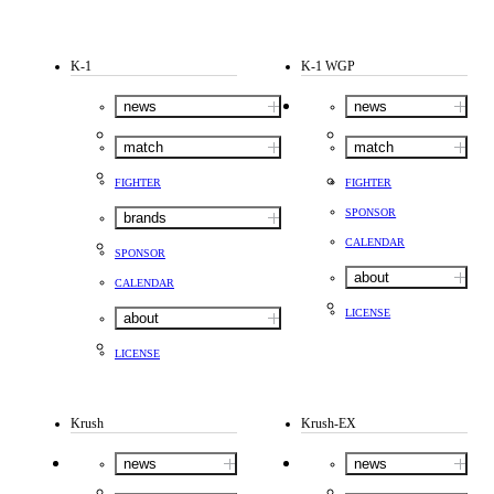
K-1
K-1 WGP
news
news
match
match
FIGHTER
FIGHTER
SPONSOR
brands
CALENDAR
SPONSOR
about
CALENDAR
LICENSE
about
LICENSE
Krush
Krush-EX
news
news