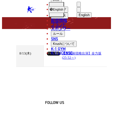
選手
MEDIA INFOMATION
KRUSH
ショップ
English
English
ニュース
配信情報
日本語
ブランド
スポンサー
配信情報
English
ルール
SNS
한국어
Krush
について
K-1 GYM
中文（简体
K-1 LICENSE
8/13(木)
テレビ朝日
【大久保琉唯出演】全力坂
(25:52～)
中文（繁體
ไทย
العربية
FOLLOW US