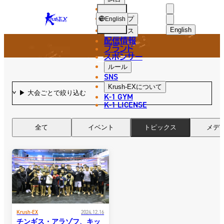
選手
NEWS
KRUSH-
ショップ
English
EX
English
ニュース
配信情報
日本語
ブランド
スポンサー
ニュース
English
ルール
SNS
한국어
Krush-EX
について
K-1 GYM
中文（简体
K-1 LICENSE
中文（繁體
全て
イベント
トピックス
メデ
ไทย
العربية
Krush-EX
2024.12.16
チンギス・アラゾフ、キッ