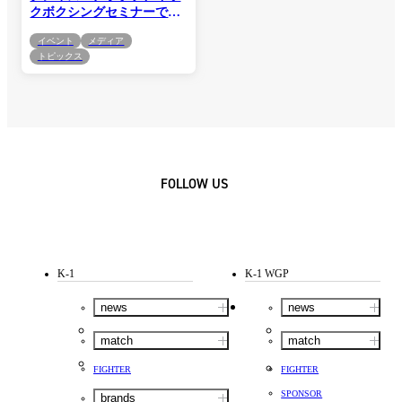
クボクシングセミナーで世
界トップ技術を公開！稲垣
イベント
メディア
柊も参加し「凄かったで
トピックス
す」
FOLLOW US
K-1
K-1 WGP
news
news
match
match
FIGHTER
FIGHTER
SPONSOR
brands