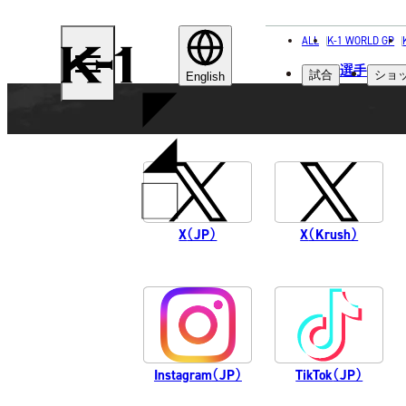
ALL
K-1 WORLD GP
K-
選手
試合
ショ
1
English
X
（JP）
X
（Krush）
Instagram
（JP）
TikTok
（JP）