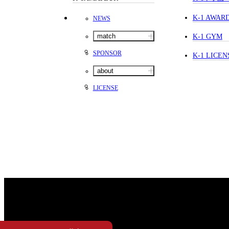
K-1 AWAR
NEWS
match
K-1 GYM
SPONSOR
K-1 LICEN
about
LICENSE