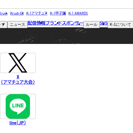
SNS
Krush
Krush-EX
K-1アマチュア
K-1甲子園
K-1 AWARDS
配信情報
ブランド
スポンサー
SNS
ップ
ニュース
ルール
K-1
について
ソーシャルメディア
X
（アマチュア
大会）
総合トップ
K-1 WGP
Krush
Krush-EX
line
（JP）
K-1
アマチュ
K-1
甲子園・