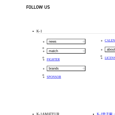
FOLLOW US
K-1
CALE
news
about
match
LICEN
FIGHTER
brands
SPONSOR
K-1AMATEUR
K-1
甲子園