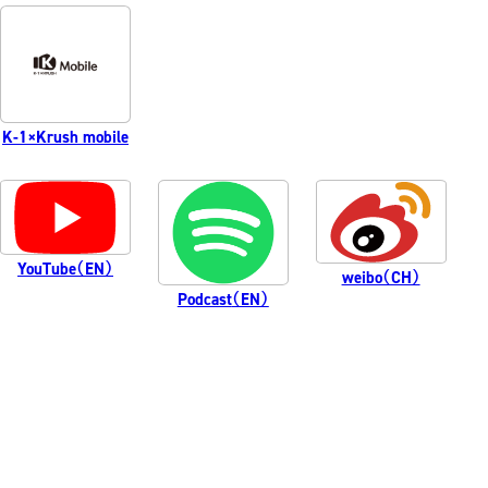
K-1 AWAR
K-
1.SHOP
ズ
K-
（
1.SHOP
ト
ギャラリー（
ー）
ギャラリー（写
K-1×Krush
mobile
ギャラリー（動
K-1
（K
GYM
ム）
K-
（フ
1.CLUB
ブ）
YouTube
（EN）
weibo（CH）
Podcast
（EN）
K-1 WGP
ル
Krush公式
Krush-EX
ル
K-1アマチュ
ル
K-1甲子園・
ルール