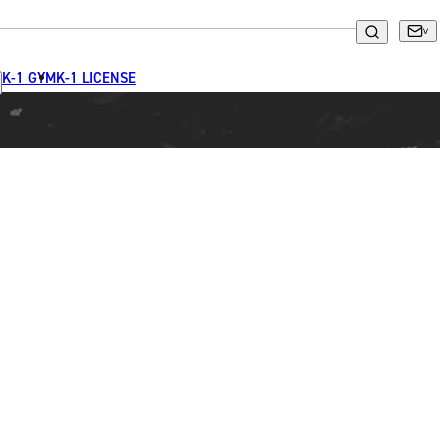
K-1 GYM
K-1 LICENSE
一覧
X(JP)
X(Krush)
X(アマチュア大会)
ア
Instagram(JP)
カレッジ
TikTok(JP)