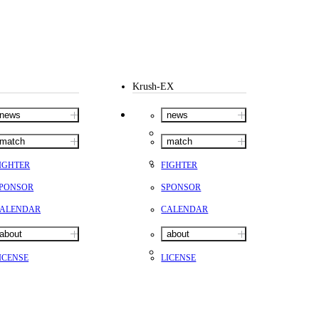
Krush-EX
news
news
match
match
IGHTER
FIGHTER
PONSOR
SPONSOR
ALENDAR
CALENDAR
about
about
ICENSE
LICENSE