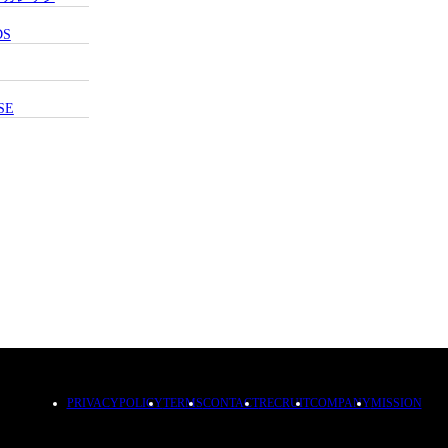
DS
SE
PRIVACYPOLICY
TERMS
CONTACT
RECRUIT
COMPANY
MISSION