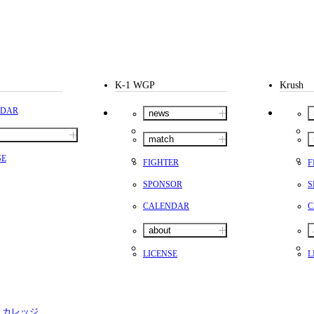
試合日程
試合結果
K-1 WGP
Krush
チケット
NDAR
news
グッズ
match
SE
全て
FIGHTER
F
イベント
SPONSOR
S
トピックス
メディア
CALENDAR
C
チケット・グッズ
読みもの
コラム
about
LICENSE
L
・カレッジ