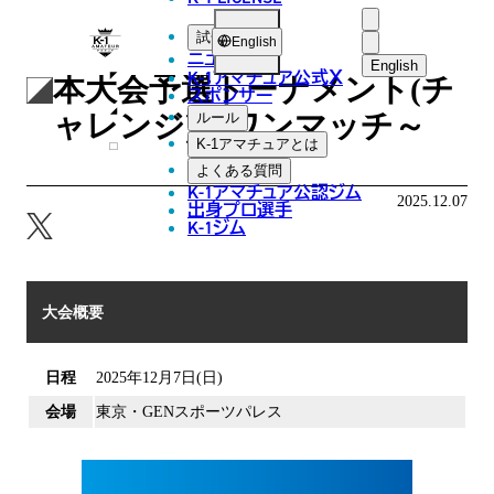
K-
試合
English
第75回K-1アマチュア～全日
ニュース
1
English
K-1アマチュア公式
X
本大会予選トーナメント(チ
スポンサー
日本語
ア
ャレンジ)＆ワンマッチ～
ルール
マ
English
K-1アマチュアとは
よくある質問
チ
한국어
K-1アマチュア公認ジム
2025.12.07
ュ
出身プロ選手
K-1ジム
中文（简体
ア
中文（繁體
ไทย
大会概要
العربية
日程
2025年12月7日(日)
会場
東京・GENスポーツパレス