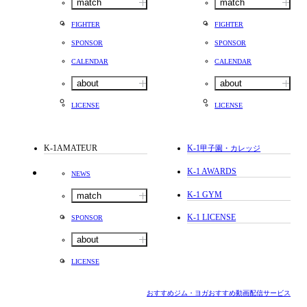
match
match
FIGHTER
FIGHTER
SPONSOR
SPONSOR
CALENDAR
CALENDAR
about
about
LICENSE
LICENSE
K-1AMATEUR
K-1
甲子園・カレッジ
K-1 AWARDS
NEWS
K-1 GYM
match
K-1 LICENSE
SPONSOR
about
LICENSE
おすすめジム・ヨガ
おすすめ動画配信サービス