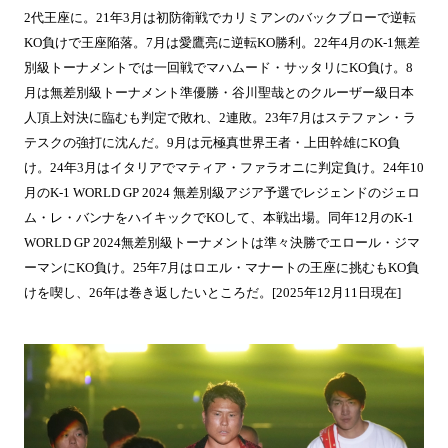
2代王座に。21年3月は初防衛戦でカリミアンのバックブローで逆転
KO負けで王座陥落。7月は愛鷹亮に逆転KO勝利。22年4月のK-1無差
別級トーナメントでは一回戦でマハムード・サッタリにKO負け。8
月は無差別級トーナメント準優勝・谷川聖哉とのクルーザー級日本
人頂上対決に臨むも判定で敗れ、2連敗。23年7月はステファン・ラ
テスクの強打に沈んだ。9月は元極真世界王者・上田幹雄にKO負
け。24年3月はイタリアでマティア・ファラオニに判定負け。24年10
月のK-1 WORLD GP 2024 無差別級アジア予選でレジェンドのジェロ
ム・レ・バンナをハイキックでKOして、本戦出場。同年12月のK-1
WORLD GP 2024無差別級トーナメントは準々決勝でエロール・ジマ
ーマンにKO負け。25年7月はロエル・マナートの王座に挑むもKO負
けを喫し、26年は巻き返したいところだ。[2025年12月11日現在]