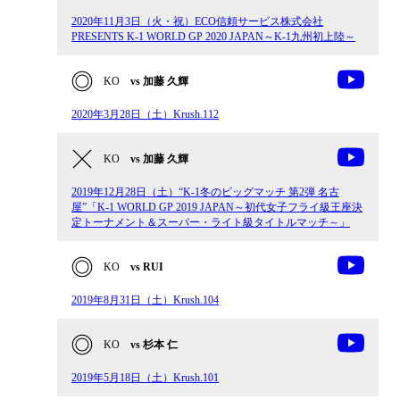
2020年11月3日（火・祝）ECO信頼サービス株式会社
PRESENTS K-1 WORLD GP 2020 JAPAN～K-1九州初上陸～
KO
vs 加藤 久輝
2020年3月28日（土）Krush.112
KO
vs 加藤 久輝
2019年12月28日（土）“K-1冬のビッグマッチ 第2弾 名古
屋”「K-1 WORLD GP 2019 JAPAN～初代女子フライ級王座決
定トーナメント＆スーパー・ライト級タイトルマッチ～」
KO
vs RUI
2019年8月31日（土）Krush.104
KO
vs 杉本 仁
2019年5月18日（土）Krush.101