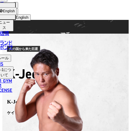
手
FIGHTER
ショッ
English
プ
English
ニュー
日本語
ス
信情
選手
English
ランド
ポンサ
한국어
火の国から来た巨星
ルール
中文（简体）
NS
K-Jee
-1
につ
中文（繁體）
いて
1 GYM
ไทย
1
ICENSE
العربية
K-Jee
ケイジ