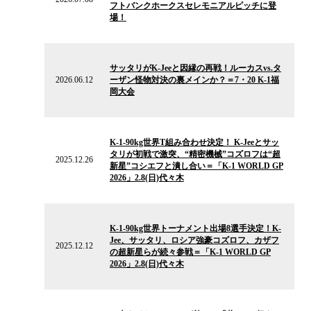
フトバンクホークスセレモニアルピッチに登
ー
場！
ス
2026.06.12
の
サッタリがK-Jeeと因縁の再戦！ルーカスvs.タ
ニ
2026.06.12
ーザン怪物対決の裏メインか？＝7・20 K-1福
ュ
岡大会
ー
ス
2025.12.26
の
K-1-90kg世界T組み合わせ決定！ K-Jeeとサッ
ニ
タリが初戦で激突、“精密機械”コズロフは“超
ュ
2025.12.26
新星”コシエフと潰し合い＝「K-1 WORLD GP
ー
2026」2.8(日)代々木
ス
2025.12.12
の
K-1-90kg世界トーナメント出場8選手決定！K-
ニ
Jee、サッタリ、ロシア強豪コズロフ、カザフ
ュ
2025.12.12
の超新星らが続々参戦＝「K-1 WORLD GP
ー
2026」2.8(日)代々木
ス
2025.07.12
の