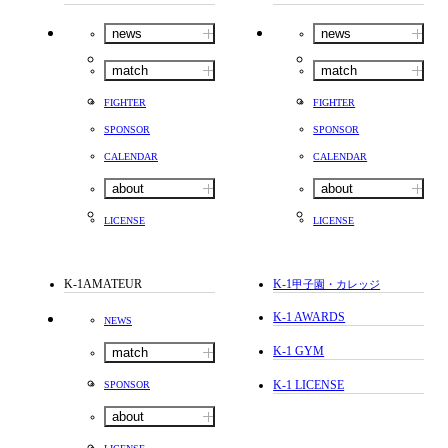
news
news
match
match
FIGHTER
FIGHTER
SPONSOR
SPONSOR
CALENDAR
CALENDAR
about
about
LICENSE
LICENSE
K-1AMATEUR
K-1
甲子園・カレッジ
K-1 AWARDS
NEWS
K-1 GYM
match
K-1 LICENSE
SPONSOR
about