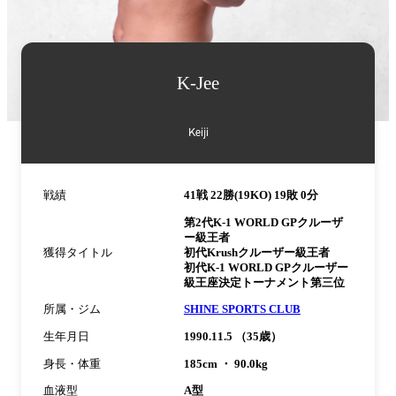
詳
K-Jee
細
情
報
Keiji
戦績
41戦 22勝(19KO) 19敗 0分
第2代K-1 WORLD GPクルーザ
ー級王者
獲得タイトル
初代Krushクルーザー級王者
初代K-1 WORLD GPクルーザー
級王座決定トーナメント第三位
所属・ジム
SHINE SPORTS CLUB
生年月日
1990.11.5 （35歳）
身長・体重
185cm ・ 90.0kg
血液型
A型