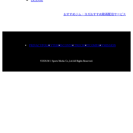
LICENSE
おすすめジム・ヨガ
おすすめ動画配信サービス
PRIVACYPOLICY
TERMS
CONTACT
RECRUIT
COMPANY
MISSION
©2026.M-1 Sports Media Co.,Ltd.All Rights Reserved.