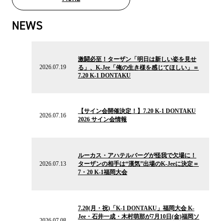
MOVIE LIST
NEWS
2026.07.19
の
激闘必至！ターザン「明日は新しい姿を見せ
ニ
2026.07.19
る」、K-Jee「俺の生き様を感じてほしい」＝
ュ
7.20 K-1 DONTAKU
ー
ス
2026.07.16
の
【サイン会開催決定！】7.20 K-1 DONTAKU
ニ
2026.07.16
2026 サイン会情報
ュ
ー
ス
2026.07.13
の
ルーカス・アハテルバーグが怪我で欠場に！
ニ
2026.07.13
ターザンの相手は“漢気”出場のK-Jeeに決定＝
ュ
7・20 K-1福岡大会
ー
ス
2026.07.08
の
7.20(月・祝)「K-1 DONTAKU」福岡大会 K-
ニ
Jee・石井一成・木村萌那が7月10日(金)福岡ソ
ュ
2026.07.08