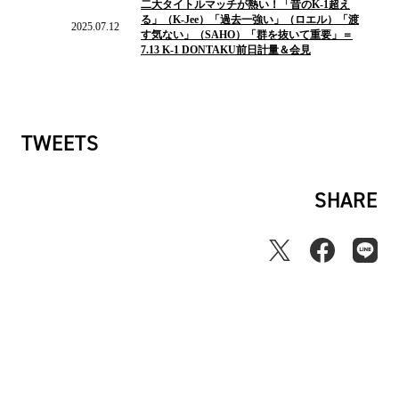
二大タイトルマッチが熱い！「昔のK-1超え
ニ
る」（K-Jee）「過去一強い」（ロエル）「渡
ュ
2025.07.12
す気ない」（SAHO）「群を抜いて重要」＝
ー
7.13 K-1 DONTAKU前日計量＆会見
ス
TWEETS
SHARE