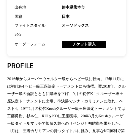
出身地
熊本県熊本市
国籍
日本
ファイトスタイル
オーソドックス
SNS
オーダーフォーム
チケット購入
PROFILE
2016年からスーパーウェルター級からヘビー級に転向。17年11月に
は初代K-1ヘビー級王座決定トーナメントにも抜擢。翌2018年、クル
ーザー級の新設とともに階級を下げ、9月の初代K-1クルーザー級王
座決定トーナメントに出場。準決勝でシナ・カリミアンに敗れ、ベ
スト4。19年1月の初代Krushクルーザー級王座決定トーナメントでは
工藤勇樹、杉本仁、RUIをKOし王座獲得。20年3月のKrushクルーザ
ー級タイトルマッチで加藤久輝へのリベンジと初防衛を果たした。
11月は、王者カリミアンの持つタイトルに挑み、見事なKO勝利で第