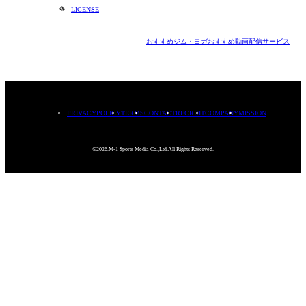
LICENSE
おすすめジム・ヨガ
おすすめ動画配信サービス
PRIVACYPOLICY
TERMS
CONTACT
RECRUIT
COMPANY
MISSION
©2026.M-1 Sports Media Co.,Ltd.All Rights Reserved.