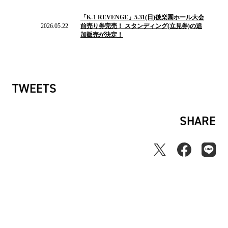
2026.05.22
の
「K-1 REVENGE」5.31(日)後楽園ホール大会
ニ
2026.05.22
前売り券完売！ スタンディング(立見券)の追
ュ
加販売が決定！
ー
ス
TWEETS
SHARE