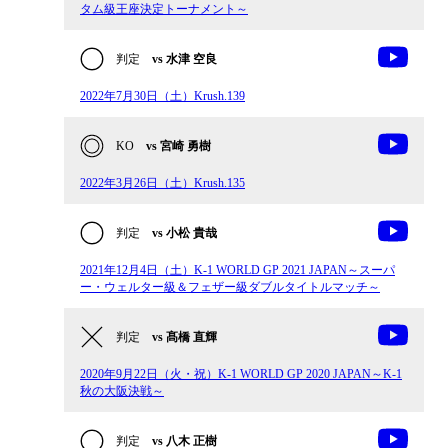
タム級王座決定トーナメント～
判定
vs 水津 空良
2022年7月30日（土）Krush.139
KO
vs 宮崎 勇樹
2022年3月26日（土）Krush.135
判定
vs 小松 貴哉
2021年12月4日（土）K-1 WORLD GP 2021 JAPAN～スーパ
ー・ウェルター級＆フェザー級ダブルタイトルマッチ～
判定
vs 髙橋 直輝
2020年9月22日（火・祝）K-1 WORLD GP 2020 JAPAN～K-1
秋の大阪決戦～
判定
vs 八木 正樹