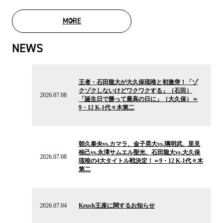
MORE
MOVIE LIST
NEWS
2026.07.08
の
王者・石田龍大が大久保琉唯と初激突！「ゾ
ニ
クゾクしないけどワクワクする」（石田）
ュ
2026.07.08
「誕生日で勝って最高の日に」（大久保）＝
ー
9・12 K-1代々木第二
ス
2026.07.08
の
朝久泰央vs.カマラ、金子晃大vs.璃明武、里見
ニ
柚己vs.永澤サムエル聖光、石田龍大vs.大久保
ュ
2026.07.08
琉唯の4大タイトル戦決定！＝9・12 K-1代々木
ー
第二
ス
2026.07.04
の
2026.07.04
Krush王座に関するお知らせ
ニ
ュ