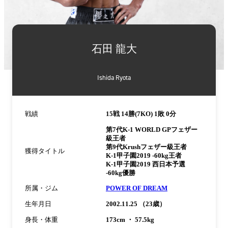
詳
細
石田 龍大
情
報
Ishida Ryota
戦績
15戦 14勝(7KO) 1敗 0分
第7代K-1 WORLD GPフェザー
級王者
第9代Krushフェザー級王者
獲得タイトル
K-1甲子園2019 -60kg王者
K-1甲子園2019 西日本予選
-60kg優勝
所属・ジム
POWER OF DREAM
生年月日
2002.11.25 （23歳）
身長・体重
173cm ・ 57.5kg