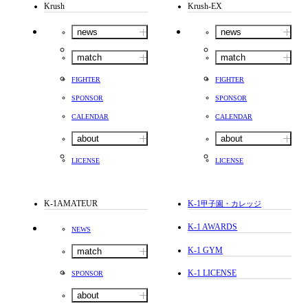
Krush
Krush-EX
news
news
match
match
FIGHTER
FIGHTER
SPONSOR
SPONSOR
CALENDAR
CALENDAR
about
about
LICENSE
LICENSE
K-1AMATEUR
K-1
甲子園・カレッジ
K-1 AWARDS
NEWS
K-1 GYM
match
K-1 LICENSE
SPONSOR
about