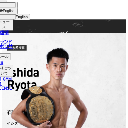
手
FIGHTER
ショッ
English
プ
English
ニュー
日本語
ス
信情
選手
English
ランド
ポンサ
한국어
若き昇り龍
ルール
中文（简体）
NS
Ishida
-1
につ
中文（繁體）
いて
1 GYM
Ryota
ไทย
1
ICENSE
العربية
石田 龍大
イシダ リョウタ