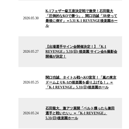
ー
2026.05.30
ス
の
K-1フェザー級王座決定戦で激突！石田龍大
ニ
「圧倒的なKOで勝つ」、関口功誠「3R使って
ュ
2026.05.30
最後に倒す」＝5.31 K-1 REVENGE後楽園ホー
ー
ル
ス
2026.05.27
の
【出場選手サイン会開催決定！】「K-1
ニ
2026.05.27
REVENGE」5.31(日) 後楽園 サイン会&撮影会
ュ
開催が決定！
ー
ス
2026.05.25
の
関口功誠、タイトル戦へKO宣言！「嵐の東京
ニ
2026.05.25
ドームよりK-1の後楽園を盛り上げる！」＝
ュ
「K-1 REVENGE」5.31(日)後楽園ホール
ー
ス
2026.05.24
の
石田龍大、激アツ展開「ベルト獲ったら兼田
ニ
2026.05.24
選手と戦いたい」＝「K-1 REVENGE」
ュ
5.31(日)後楽園ホール
ー
ス