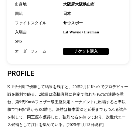
出身地
大阪府大阪狭山市
国籍
日本
ファイトスタイル
サウスポー
入場曲
Lil Wayne / Fireman
SNS
オーダーフォーム
チケット購入
PROFILE
K-1甲子園で優勝して結果を残すと、20年2月にKrushでプロデビュー
戦を勝利で飾る。2戦目は髙橋直輝に判定で敗れたものの連勝を重
ね、第9代Krushフェザー級王座決定トーナメントに出場すると準決
勝で“狂拳”迅からKO勝ち。決勝は橋本雷汰と延長までもつれる試合
を制して、同王座を獲得した。強烈な右を持っており、次世代エー
ス候補として注目を集めている。[2025年1月13日現在]