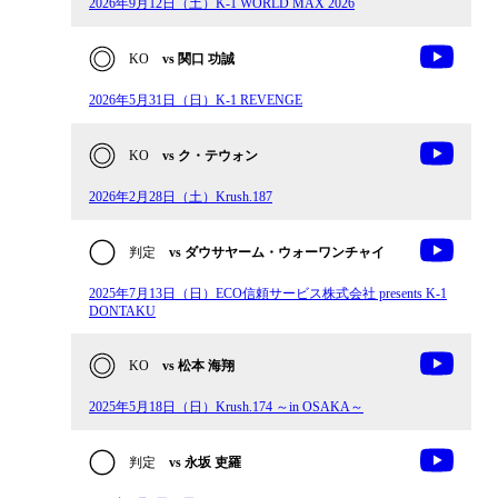
2026年9月12日（土）K-1 WORLD MAX 2026
KO
vs 関口 功誠
2026年5月31日（日）K-1 REVENGE
KO
vs ク・テウォン
2026年2月28日（土）Krush.187
判定
vs ダウサヤーム・ウォーワンチャイ
2025年7月13日（日）ECO信頼サービス株式会社 presents K-1
DONTAKU
KO
vs 松本 海翔
2025年5月18日（日）Krush.174 ～in OSAKA～
判定
vs 永坂 吏羅