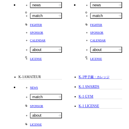
news
news
match
match
FIGHTER
FIGHTER
SPONSOR
SPONSOR
CALENDAR
CALENDAR
about
about
LICENSE
LICENSE
K-1AMATEUR
K-1
甲子園・カレッジ
K-1 AWARDS
NEWS
K-1 GYM
match
K-1 LICENSE
SPONSOR
about
LICENSE