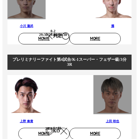
小川 蓮武
瀧
0-2
29:30/29:30/30:30
判定
MOVIE
MORE
プレリミナリーファイト第4試合/K-1スーパー・フェザー級/3分
3R
上野 奏貴
上田 咲也
2R 0分5秒
KO
MOVIE
MORE