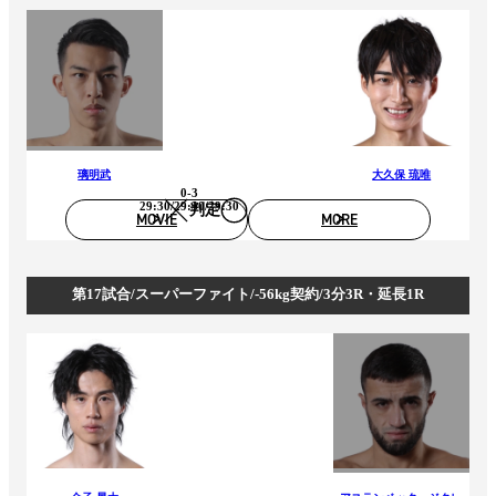
璃明武
大久保 琉唯
0-3
29:30/29:30/29:30
判定
MOVIE
MORE
第17試合/スーパーファイト/-56kg契約/3分3R・延長1R