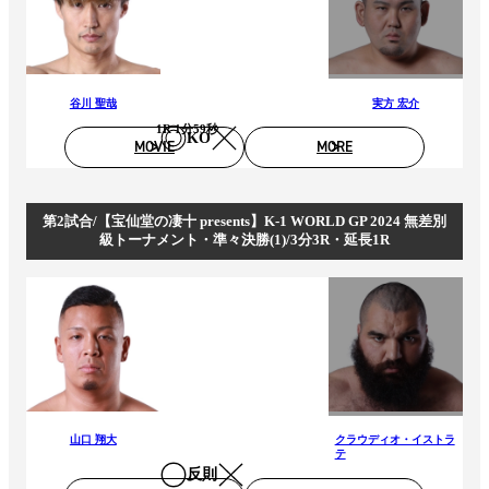
谷川 聖哉
実方 宏介
1R 1分59秒
KO
MOVIE
MORE
第2試合/【宝仙堂の凄十 presents】K-1 WORLD GP 2024 無差別
級トーナメント・準々決勝(1)/3分3R・延長1R
山口 翔大
クラウディオ・イストラ
テ
反則