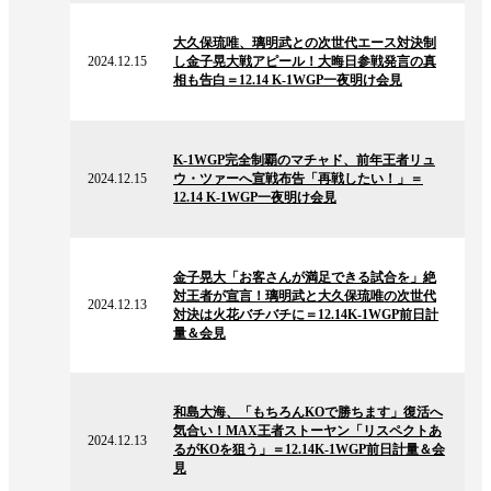
2024.12.15
の
大久保琉唯、璃明武との次世代エース対決制
ニ
2024.12.15
し金子晃大戦アピール！大晦日参戦発言の真
ュ
相も告白＝12.14 K-1WGP一夜明け会見
ー
ス
2024.12.15
の
K-1WGP完全制覇のマチャド、前年王者リュ
ニ
2024.12.15
ウ・ツァーへ宣戦布告「再戦したい！」＝
ュ
12.14 K-1WGP一夜明け会見
ー
ス
2024.12.13
の
金子晃大「お客さんが満足できる試合を」絶
ニ
対王者が宣言！璃明武と大久保琉唯の次世代
ュ
2024.12.13
対決は火花バチバチに＝12.14K-1WGP前日計
ー
量＆会見
ス
2024.12.13
の
和島大海、「もちろんKOで勝ちます」復活へ
ニ
気合い！MAX王者ストーヤン「リスペクトあ
ュ
2024.12.13
るがKOを狙う」＝12.14K-1WGP前日計量＆会
ー
見
ス