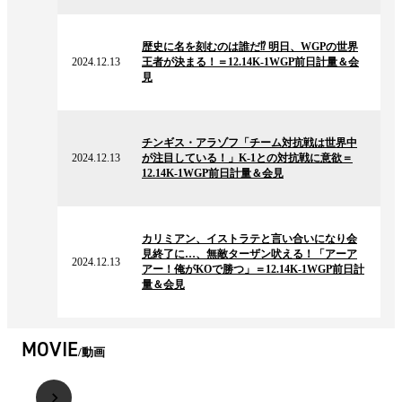
2024.12.13
の
歴史に名を刻むのは誰だ⁉ 明日、WGPの世界
ニ
2024.12.13
王者が決まる！＝12.14K-1WGP前日計量＆会
ュ
見
ー
ス
2024.12.13
の
チンギス・アラゾフ「チーム対抗戦は世界中
ニ
2024.12.13
が注目している！」K-1との対抗戦に意欲＝
ュ
12.14K-1WGP前日計量＆会見
ー
ス
2024.12.13
の
カリミアン、イストラテと言い合いになり会
ニ
見終了に…、無敵ターザン吠える！「アーア
ュ
2024.12.13
アー！俺がKOで勝つ」＝12.14K-1WGP前日計
ー
量＆会見
ス
MOVIE
動画