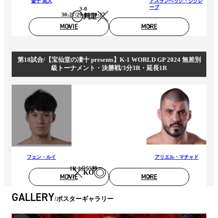
金子 晃大
アスランベック・ジクレ
ーブ
3-0
30:27/29:28/30:27
判定
MOVIE
MORE
第18試合/【宝仙堂の凄十 presents】K-1 WORLD GP 2024 無差別
級トーナメント・決勝戦/3分3R・延長1R
フェン・ルイ
アリエル・マチャド
1R 2分55秒
KO
MOVIE
MORE
GALLERY
ポスターギャラリー