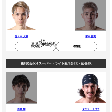
佐々木 大蔵
塚本 拓真
3-0
29:28/30:27/30:28
判定
MOVIE
MORE
第8試合/K-1スーパー・ライト級/3分3R・延長1R
寺島 輝
ダニラ・クワチ