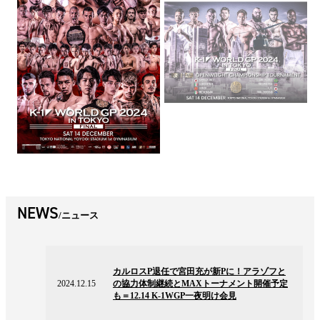
NEWS
ニュース
2024.12.15
の
カルロスP退任で宮田充が新Pに！アラゾフと
ニ
2024.12.15
の協力体制継続とMAXトーナメント開催予定
ュ
も＝12.14 K-1WGP一夜明け会見
ー
ス