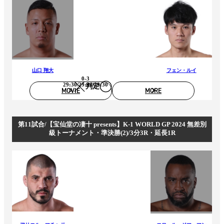
山口 翔大
フェン・ルイ
0-3
29:30/29:30/29:30
判定
MOVIE
MORE
第11試合/【宝仙堂の凄十 presents】K-1 WORLD GP 2024 無差別
級トーナメント・準決勝(2)/3分3R・延長1R