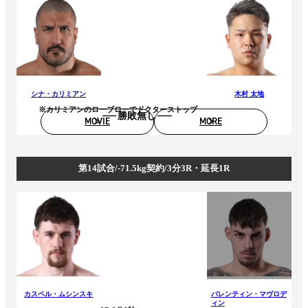
シナ・カリミアン
木村 太地
※カリミアンのローブローでドクターストップ
勝敗無し
MOVIE
MORE
第14試合/-71.5kg契約/3分3R・延長1R
カスペル・ムシンスキ
バレンティン・マヴロデ
ィン