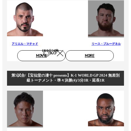
アリエル・マチャド
リース・ブルーデネル
1R 2分34秒
KO
MOVIE
MORE
第5試合/【宝仙堂の凄十 presents】K-1 WORLD GP 2024 無差別
級トーナメント・準々決勝(4)/3分3R・延長1R