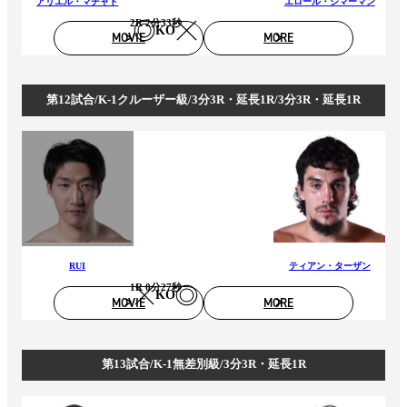
アリエル・マチャド
エロール・ジマーマン
2R 2分33秒
KO
MOVIE
MORE
第12試合/K-1クルーザー級/3分3R・延長1R/3分3R・延長1R
RUI
ティアン・ターザン
1R 0分27秒
KO
MOVIE
MORE
第13試合/K-1無差別級/3分3R・延長1R