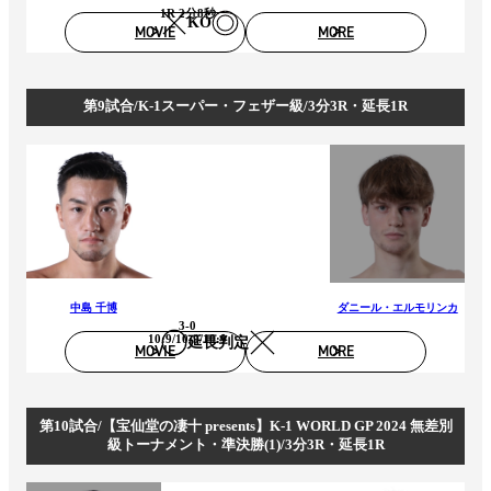
1R 2分8秒
KO
MOVIE
MORE
第9試合/K-1スーパー・フェザー級/3分3R・延長1R
中島 千博
ダニール・エルモリンカ
3-0
10:9/10:9/10:9
延長判定
MOVIE
MORE
第10試合/【宝仙堂の凄十 presents】K-1 WORLD GP 2024 無差別
級トーナメント・準決勝(1)/3分3R・延長1R