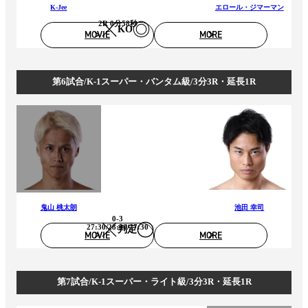
K-Jee
エロール・ジマーマン
2R 0分58秒
KO
MOVIE
MORE
第6試合/K-1スーパー・バンタム級/3分3R・延長1R
鬼山 桃太朗
池田 幸司
0-3
27:30/28:30/27:30
判定
MOVIE
MORE
第7試合/K-1スーパー・ライト級/3分3R・延長1R