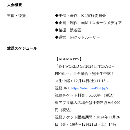
大会概要
主催・後援
◆主催・著作 K-1実行委員会
◆企画・制作 ㈱M-1スポーツメディア
◆後援 渋谷区
◆運営 ㈱グッドルーザー
放送スケジュール
【ABEMA PPV】
「K-1 WORLD GP 2024 in TOKYO～
FINAL～」※全試合・完全生中継！
＜生中継＞12月14日(土) 11:15 ～
視聴URL
https://abe.ma/49nQq2c
視聴チケット料金：5,500円（税込）
※アプリ購入の場合は手数料含め6,000
円（税込）
視聴チケット販売期間：2024年11月26
日（金）16時～12月21日（土）14時