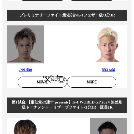
プレリミナリーファイト第5試合/K-1フェザー級/3分3R
小松 貴哉
関口 功誠
1R 0分15秒
KO
MOVIE
MORE
第1試合/【宝仙堂の凄十 presents】K-1 WORLD GP 2024 無差別
級トーナメント・リザーブファイト/3分3R・延長1R