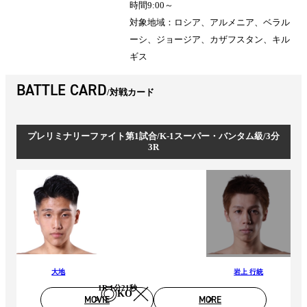
時間9:00～
対象地域：ロシア、アルメニア、ベラル
ーシ、ジョージア、カザフスタン、キル
ギス
BATTLE CARD
対戦カード
プレリミナリーファイト第1試合/K-1スーパー・バンタム級/3分
3R
大地
岩上 行統
1R 1分21秒
KO
MOVIE
MORE