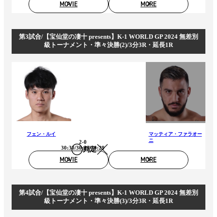
MOVIE
MORE
第3試合/【宝仙堂の凄十 presents】K-1 WORLD GP 2024 無差別
級トーナメント・準々決勝(2)/3分3R・延長1R
フェン・ルイ
マッティア・ファラオー
ニ
2-0
30:30/30:29/30:29
判定
MOVIE
MORE
第4試合/【宝仙堂の凄十 presents】K-1 WORLD GP 2024 無差別
級トーナメント・準々決勝(3)/3分3R・延長1R