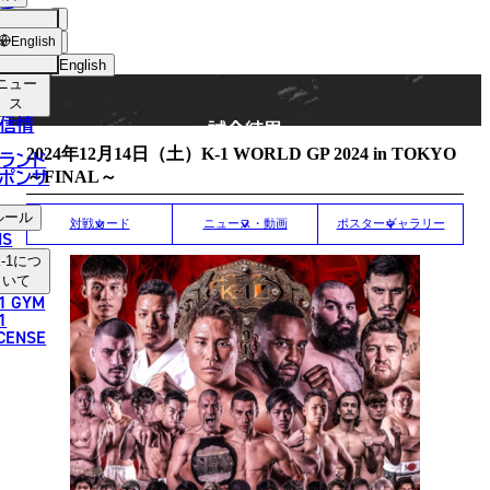
手
MATCH RESULT
ショッ
English
プ
English
ニュー
日本語
ス
信情
試合結果
English
2024年12⽉14⽇（土）K-1 WORLD GP 2024 in TOKYO
ランド
ポンサ
～FINAL～
한국어
ルール
中文（简体）
対戦カード
ニュース・動画
ポスターギャラリー
NS
-1
につ
中文（繁體）
いて
1 GYM
ไทย
1
ICENSE
العربية