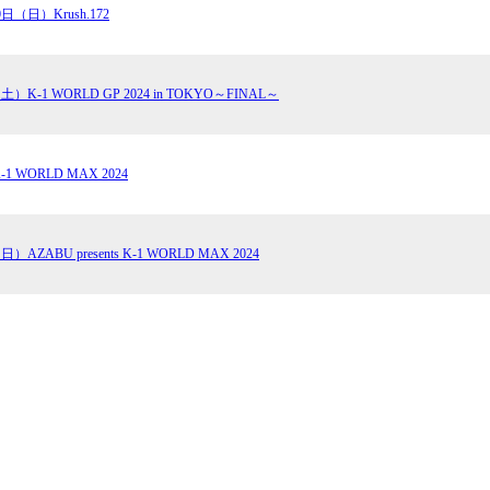
0日（日）Krush.172
土）K-1 WORLD GP 2024 in TOKYO～FINAL～
1 WORLD MAX 2024
）AZABU presents K-1 WORLD MAX 2024