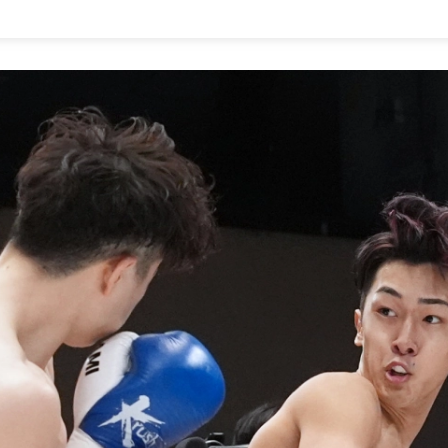
1.SHOP
ズ
K-
（
1.SHOP
ト
ギャラリー（
ー）
ギャラリー（写
ギャラリー（動
K-1
（K
GYM
ム）
K-
（フ
1.CLUB
ブ）
K-1 WGP
ル
Krush公式
Krush-EX
ル
K-1アマチュ
ル
K-1甲子園・
ルール