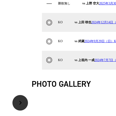
勝敗無し
vs 上野 空大
2025年3月3
KO
vs 上田 咲也
2024年12⽉14⽇（
KO
vs 武蔵
2024年9月29日（日）K-
KO
vs 上垣内 一成
2024年7月7日（日
PHOTO GALLERY