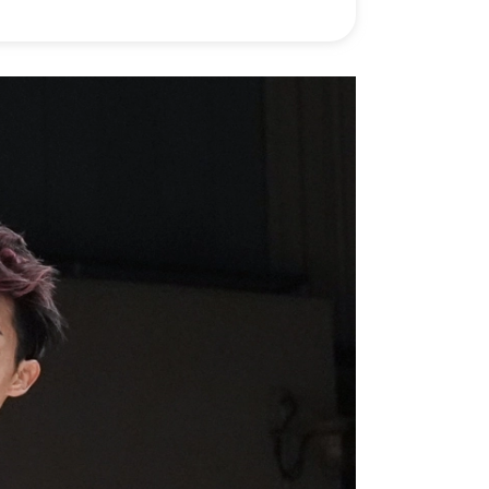
）
Facebook(JP)
チケッ
X(En)
）
Instagram(EN)
ポスタ
Youtube(EN)
Podcast(EN)
真）
weibo(CH)
画）
Official site(EN)
-1ジ
ァンクラ
K-1
の理念
K-1
とは
K-1 WGP
とは
Krush
とは
Krush-EX
とは
K-1
アマチュアとは
公式ルー
K-
甲子園・カレッジ
1
とは
ルール
K-1 AWARDS
とは
公式ルー
■ ガールズ
ガールズ一
アルー
覧
K-
ガール
カレッジ
1
ズ
Krush
ガー
ルズ