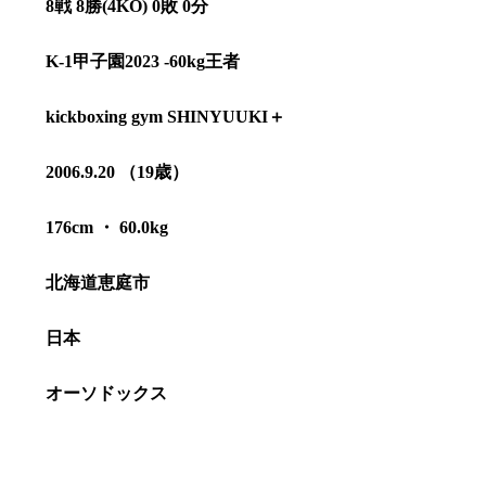
8戦 8勝(4KO) 0敗 0分
K-1甲子園2023 -60kg王者
kickboxing gym SHINYUUKI＋
2006.9.20 （19歳）
176cm ・ 60.0kg
北海道恵庭市
日本
総合トップ
K-1 WGP
Krush
オーソドックス
Krush-EX
K-1
アマチュ
K-1
甲子園・
K-1 AWAR
K-