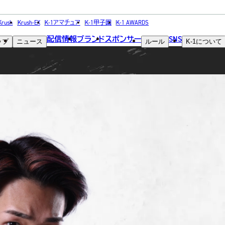
FIGHTER
Krush
Krush-EX
K-1アマチュア
K-1甲子園
K-1 AWARDS
配信情報
ブランド
スポンサー
SNS
ップ
ニュース
ルール
K-1
について
選手