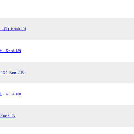
（日）Krush.191
）Krush.189
（金）Krush.183
）Krush.180
ush.172