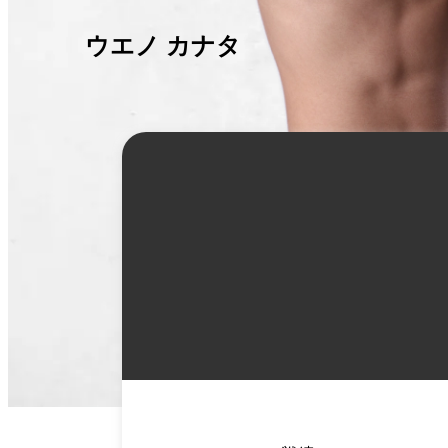
ウエノ カナタ
詳
細
情
報