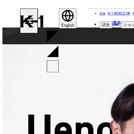
ALL
K-1 WORLD GP
K-
選手
試合
ショ
1
English
Ueno