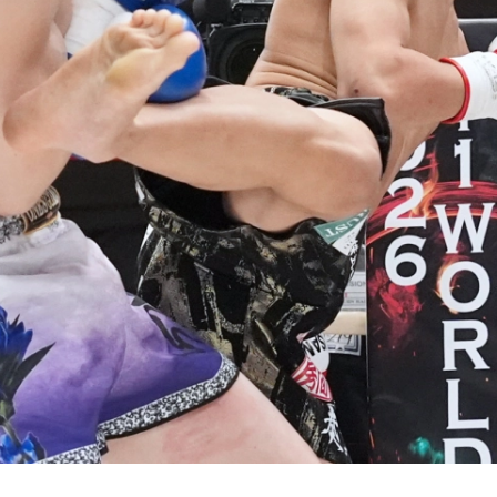
試合日程
試合結果
チケット
グッズ
全て
イベント
トピックス
メディア
チケット・グッズ
読みもの
コラム