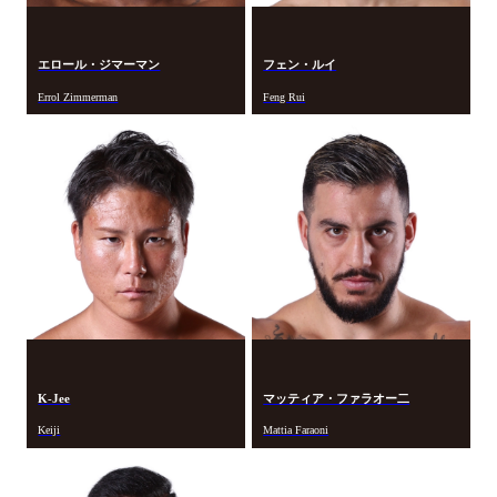
エロール・ジマーマン
フェン・ルイ
Errol Zimmerman
Feng Rui
マッティア・ファラオー二
K-Jee
Keiji
Mattia Faraoni