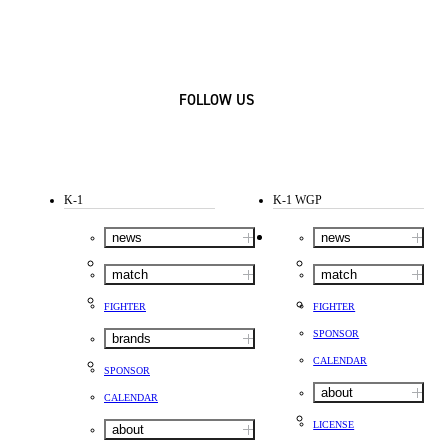
FOLLOW US
K-1
K-1 WGP
news
news
match
match
FIGHTER
FIGHTER
SPONSOR
brands
CALENDAR
SPONSOR
about
CALENDAR
LICENSE
about