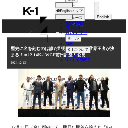
選手
NEWS
K-
ショップ
English
1
English
ニュース
配信情報
日本語
ブランド
スポンサー
ニュース
English
ルール
SNS
한국어
歴史に名を刻むのは誰だ⁉ 明日、WGPの世界王者が決
K-1
について
K-1 GYM
まる！＝12.14K-1WGP前日計量＆会見
中文（简体
K-1 LICENSE
2024.12.13
中文（繁體
ไทย
العربية
12月13日（金）都内にて、明日に開催を控えた『K-1