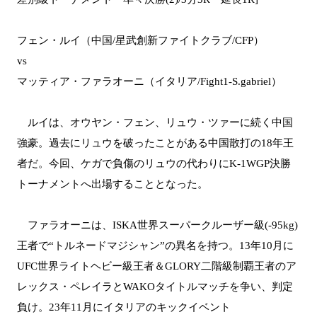
フェン・ルイ（中国/星武創新ファイトクラブ/CFP）
vs
マッティア・ファラオーニ（イタリア/Fight1-S.gabriel）
ルイは、オウヤン・フェン、リュウ・ツァーに続く中国
強豪。過去にリュウを破ったことがある中国散打の18年王
者だ。今回、ケガで負傷のリュウの代わりにK-1WGP決勝
トーナメントへ出場することとなった。
ファラオーニは、ISKA世界スーパークルーザー級(-95kg)
王者で“トルネードマジシャン”の異名を持つ。13年10月に
UFC世界ライトヘビー級王者＆GLORY二階級制覇王者のア
レックス・ペレイラとWAKOタイトルマッチを争い、判定
負け。23年11月にイタリアのキックイベント