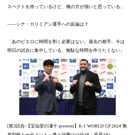
スペクトを持っているけど、俺の方が強いと思っている」
――シナ・カリミアン選手への反論は？
「あのピエロに時間を割く必要はない。過去の相手。今は
明日の試合に集中している。無駄な時間を作りたくない」
[第3試合/【宝仙堂の凄十 presents】K-1 WORLD GP 2024 無
差別級トーナメント・準々決勝(2)/3分3R・延長1R]