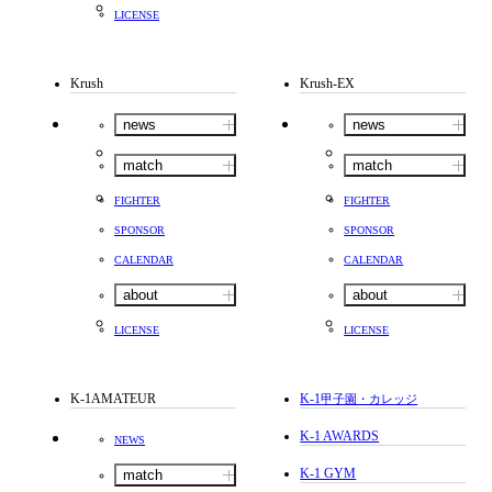
LICENSE
Krush
Krush-EX
news
news
match
match
FIGHTER
FIGHTER
SPONSOR
SPONSOR
CALENDAR
CALENDAR
about
about
LICENSE
LICENSE
K-1AMATEUR
K-1
甲子園・カレッジ
K-1 AWARDS
NEWS
K-1 GYM
match