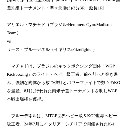
差別級トーナメント・準々決勝(3)/3分3R・延長1R]
アリエル・マチャド（ブラジル/Hemmers Gym/Madison
Team）
vs
リース・ブルーデネル（イギリス/Prizefighter）
マチャドは、ブラジルのキックボクシング団体「WGP
Kickboxing」のライト・ヘビー級王者。前へ前へと突き進
み、強靭な肉体から放つ強打とパワーファイトで数々のKO
を量産。8月に行われた南米予選トーナメントを制しWGP
本戦出場権を獲得。
ブルーデネルは、MTGP世界ヘビー級＆KGP世界ヘビー
級王者。24年7月にイタリア・シチリアで開催されたK-1