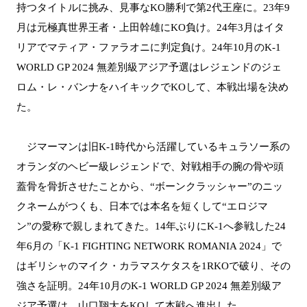
持つタイトルに挑み、見事なKO勝利で第2代王座に。23年9
月は元極真世界王者・上田幹雄にKO負け。24年3月はイタ
リアでマティア・ファラオニに判定負け。24年10月のK-1
WORLD GP 2024 無差別級アジア予選はレジェンドのジェ
ロム・レ・バンナをハイキックでKOして、本戦出場を決め
た。
ジマーマンは旧K-1時代から活躍しているキュラソー系の
オランダのヘビー級レジェンドで、対戦相手の腕の骨や頭
蓋骨を骨折させたことから、“ボーンクラッシャー”のニッ
クネームがつくも、日本では本名を短くして“エロジマ
ン”の愛称で親しまれてきた。14年ぶりにK-1へ参戦した24
年6月の「K-1 FIGHTING NETWORK ROMANIA 2024」で
はギリシャのマイク・カラマスケタスを1RKOで破り、その
強さを証明。24年10月のK-1 WORLD GP 2024 無差別級ア
ジア予選は、山口翔大をKOして本戦へ進出した。