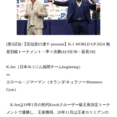
[第5試合/【宝仙堂の凄十 presents】K-1 WORLD GP 2024 無
差別級トーナメント・準々決勝(4)/3分3R・延長1R]
K-Jee（日本/K-1ジム福岡チームbeginning）
vs
エロール・ジマーマン（オランダ/キュラソー/Hemmers
Gym）
K-Jeeは19年1月の初代Krushクルーザー級王座決定トーナ
メントで優勝し、王座獲得。20年11月は王者カリミアンの