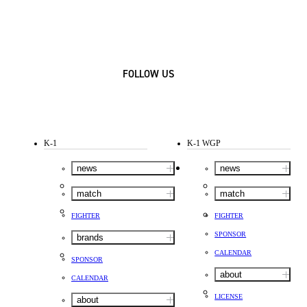
FOLLOW US
K-1
K-1 WGP
news
news
match
match
FIGHTER
FIGHTER
SPONSOR
brands
CALENDAR
SPONSOR
about
CALENDAR
LICENSE
about