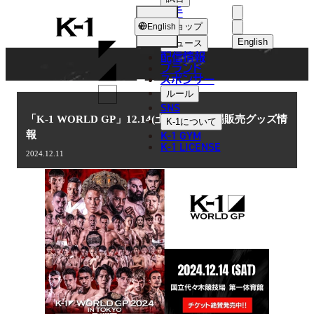
選手
NEWS
K-
ショップ
English
1
English
ニュース
配信情報
日本語
ブランド
スポンサー
ニュース
English
ルール
SNS
한국어
「K-1 WORLD GP」12.14(土)代々木 会場販売グッズ情
K-1
について
K-1 GYM
報
中文（简体
K-1 LICENSE
2024.12.11
中文（繁體
ไทย
العربية