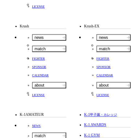
LICENSE
Krush
Krush-EX
news
news
match
match
FIGHTER
FIGHTER
SPONSOR
SPONSOR
CALENDAR
CALENDAR
about
about
LICENSE
LICENSE
K-1AMATEUR
K-1
甲子園・カレッジ
K-1 AWARDS
NEWS
K-1 GYM
match