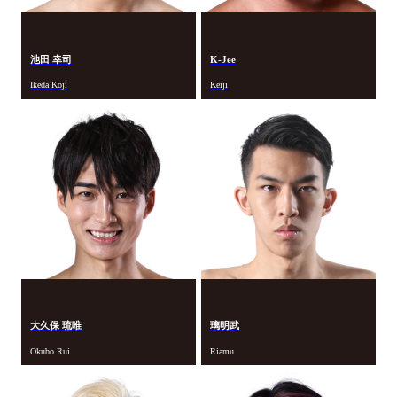
池田 幸司
K-Jee
Ikeda Koji
Keiji
大久保 琉唯
璃明武
Okubo Rui
Riamu