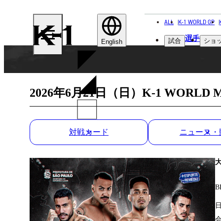
ALL
K-1 WORLD GP
K-
選手
試合
ショ
1
English
2026年6月21日（日）K-1 WORLD MAX 
対戦カード
ニュース・
B