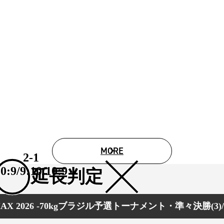
試合日程
試合結果
チケット
グッズ
全て
イベント
トピックス
メディア
チケット・グッズ
読みもの
コラム
MORE
2-1
0:9/9:10/10:9
延長判定
 MAX 2026 -70kgブラジル予選トーナメント・準々決勝(3)