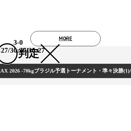
MORE
3-0
:27/
30:27/
30:27
判定
 MAX 2026 -70kgブラジル予選トーナメント・準々決勝(1)
総合トップ
K-1 WGP
Krush
Krush-EX
K-1
アマチュ
K-1
甲子園・
K-1 AWAR
K-