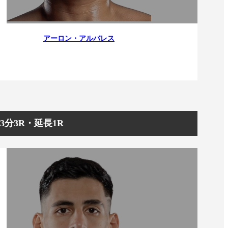
アーロン・アルバレス
/3分3R・延長1R
一覧
X(JP)
X(Krush)
X(アマチュア大会)
ア
Instagram(JP)
カレッジ
TikTok(JP)
DS
LINE(JP)
（グッ
Youtube(JP)