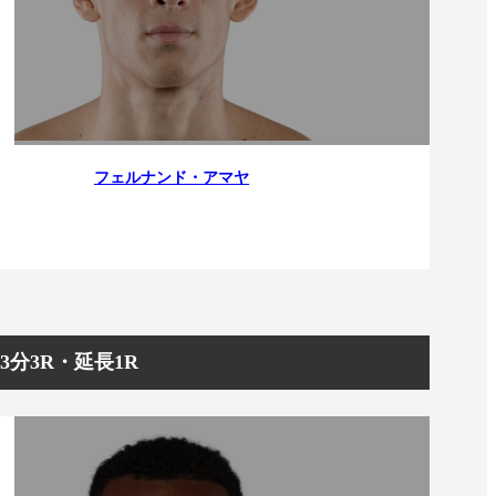
）
Facebook(JP)
チケッ
X(En)
）
Instagram(EN)
ポスタ
Youtube(EN)
Podcast(EN)
真）
weibo(CH)
画）
Official site(EN)
-1ジ
ァンクラ
フェルナンド・アマヤ
K-1
の理念
K-1
とは
K-1 WGP
とは
Krush
とは
Krush-EX
とは
K-1
アマチュアとは
公式ルー
K-
甲子園・カレッジ
1
とは
ルール
K-1 AWARDS
とは
公式ルー
■ ガールズ
/3分3R・延長1R
ガールズ一
アルー
覧
K-
ガール
カレッジ
1
ズ
Krush
ガー
ルズ