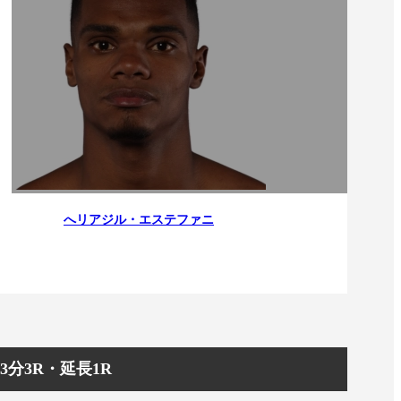
へリアジル・エステファニ
/3分3R・延長1R