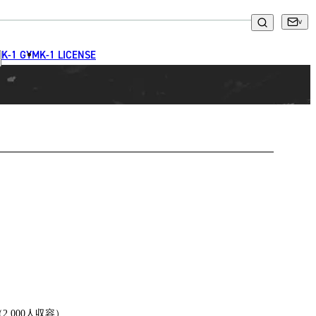
K-1 GYM
K-1 LICENSE
i（2,000人収容）