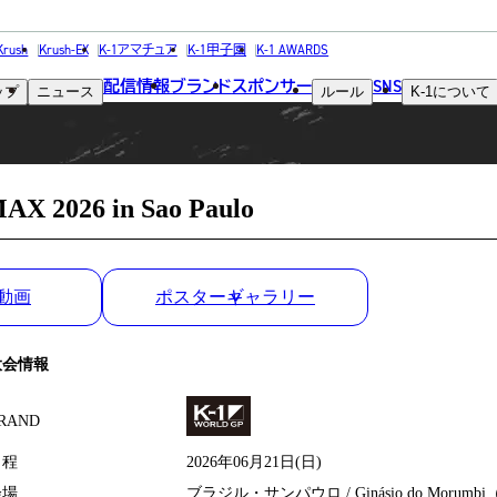
MATCH RESULT
Krush
Krush-EX
K-1アマチュア
K-1甲子園
K-1 AWARDS
配信情報
ブランド
スポンサー
SNS
ップ
ニュース
ルール
K-1
について
試合結果
2026 in Sao Paulo
動画
ポスターギャラリー
大会情報
RAND
日程
2026年06月21日(日)
会場
ブラジル・サンパウロ / Ginásio do Morumb