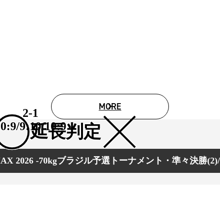
1.SHOP
ズ
K-
（
1.SHOP
ト
ギャラリー（
ー）
ギャラリー（写
ギャラリー（動
K-1
（K
GYM
ム）
K-
（フ
1.CLUB
ブ）
MORE
2-1
0:9/9:10/10:9
K-1 WGP
延長判定
ル
Krush公式
Krush-EX
ル
 MAX 2026 -70kgブラジル予選トーナメント・準々決勝(2)
K-1アマチュ
ル
K-1甲子園・
ルール