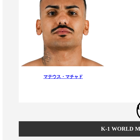
マテウス・マチャド
1
K-1 WORLD