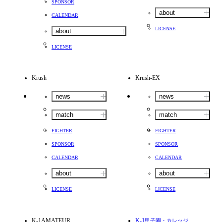
SPONSOR
about
CALENDAR
LICENSE
about
LICENSE
Krush
Krush-EX
news
news
match
match
FIGHTER
FIGHTER
SPONSOR
SPONSOR
CALENDAR
CALENDAR
about
about
LICENSE
LICENSE
K-1AMATEUR
K-1
甲子園・カレッジ