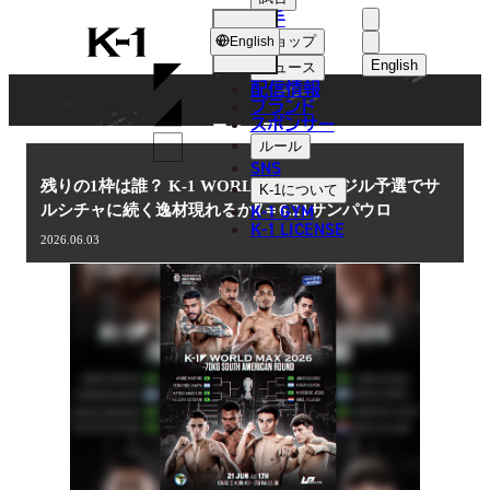
選手
NEWS
K-
ショップ
English
1
English
ニュース
配信情報
日本語
ブランド
スポンサー
ニュース
English
ルール
SNS
한국어
残りの1枠は誰？ K-1 WORLD MAXブラジル予選でサ
K-1
について
K-1 GYM
ルシチャに続く逸材現れるか⁉＝6.21サンパウロ
中文（简体
K-1 LICENSE
2026.06.03
中文（繁體
ไทย
العربية