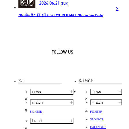
2026.06.21
(SUN)
2026年6月21日（日）K-1 WORLD MAX 2026 in Sao Paulo
FOLLOW US
K-1
K-1 WGP
news
news
match
match
FIGHTER
FIGHTER
SPONSOR
brands
CALENDAR