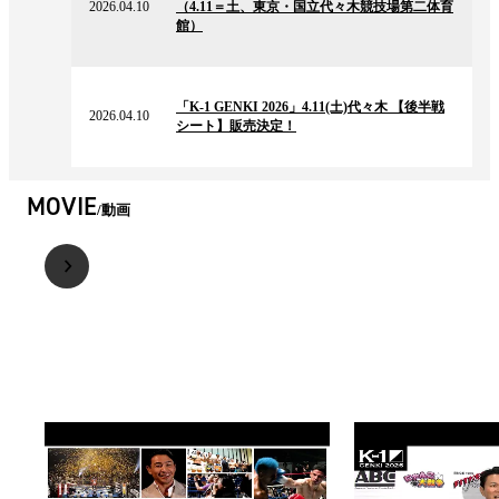
2026.04.10
（4.11＝土、東京・国立代々木競技場第二体育
ュ
館）
ー
ス
2026.04.10
の
「K-1 GENKI 2026」4.11(土)代々木 【後半戦
ニ
2026.04.10
シート】販売決定！
ュ
ー
ス
MOVIE
動画