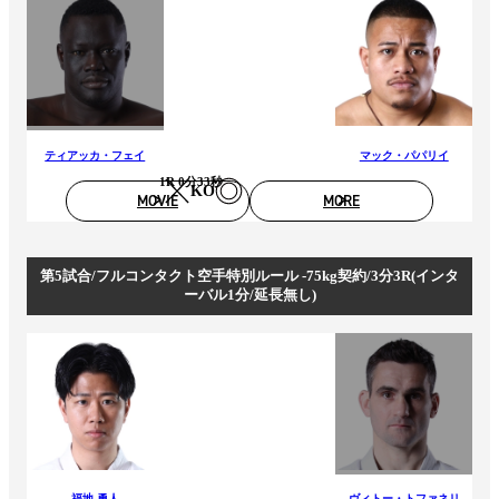
ティアッカ・フェイ
マック・パパリイ
1R 0分33秒
KO
MOVIE
MORE
第5試合/フルコンタクト空手特別ルール -75kg契約/3分3R(インタ
ーバル1分/延長無し)
福地 勇人
ヴィトー・トファネリ