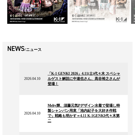
NEWS
ニュース
2026.04.10
の
「K-1 GENKI 2026」4.11(土)代々木 スペシャ
ニ
2026.04.10
ルゲスト解説に中達也さん、髙谷裕之さんが
ュ
登場！
ー
ス
2026.04.10
の
Melty輝、須藤元気Pデザイン水着で登場し特
ニ
製シャンパン用意「池内紀子を大好き作戦
ュ
2026.04.10
で」戦略も明かす＝4.11 K-1GENKI代々木第
ー
二
ス
2026.04.10