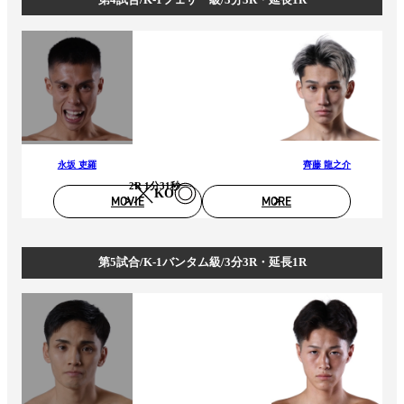
永坂 吏羅
齊藤 龍之介
2R 1分31秒
KO
MOVIE
MORE
第5試合/K-1バンタム級/3分3R・延長1R