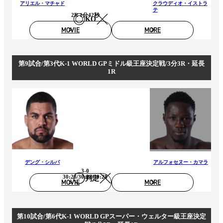
アリエル・マチャド
クラウディオ・イストラ
テ
2R 1分42秒
KO
MOVIE
MORE
第9試合/第3代K-1 WORLD GPミドル級王座決定戦/3分3R・延長
1R
デング・シルバ
アルフォセヌー・カマラ
3-0
30:28/30:28/30:28
判定
MOVIE
MORE
第10試合/第6代K-1 WORLD GPスーパー・ウェルター級王座決定