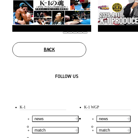
BACK
FOLLOW US
K-1
K-1 WGP
news
news
match
match