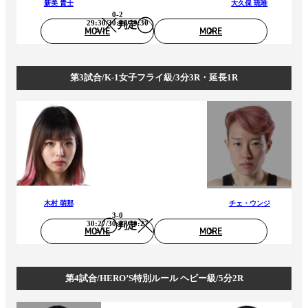
新美 貴士
大久保 琉唯
0-2
29:30/30:30/29:30
判定
MOVIE
MORE
第3試合/K-1女子フライ級/3分3R・延長1R
木村 萌那
チェ・ウンジ
3-0
30:27/30:27/30:27
判定
MOVIE
MORE
第4試合/HERO’S特別ルール ヘビー級/5分2R