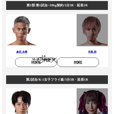
第1部/第1試合/-59kg契約/3分3R・延長1R
倉田 永輝
寺島 想
2-0
30:29/29:29/30:28
判定
MOVIE
MORE
第2試合/K-1女子フライ級/3分3R・延長1R