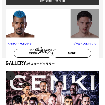
戦/3分3R・延長1R
ジョナス・サルシチャ
ダリル・フェルドンク
3-0
28:25/28:25/28:25
判定
MOVIE
MORE
GALLERY
ポスターギャラリー