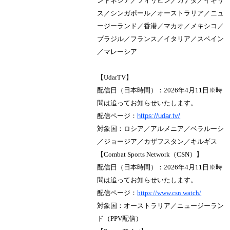
ンドネシア／フィリピン／カナダ／イギリ
ス／シンガポール／オーストラリア／ニュ
ージーランド／香港／マカオ／メキシコ／
ブラジル／フランス／イタリア／スペイン
／マレーシア
【UdarTV】
配信日（日本時間）：2026年4月11日※時
間は追ってお知らせいたします。
配信ページ：
https://udar.tv/
対象国：ロシア／アルメニア／ベラルーシ
／ジョージア／カザフスタン／キルギス
【Combat Sports Network（CSN）】
配信日（日本時間）：2026年4月11日※時
間は追ってお知らせいたします。
配信ページ：
https://www.csn.watch/
対象国：オーストラリア／ニュージーラン
ド（PPV配信）