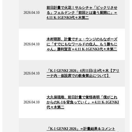
の
前日計量で火花！サルシチャ「ビックリさせ
ニ
2026.04.10
る」フェルドンク「前回とは違う展開に」＝
ュ
4.11 K-1GENKI代々木第二
ー
ス
2026.04.10
の
木村萌那、計量でチェ・ウンジのもなポーズ
ニ
2026.04.10
に「すでにもなワールドの住人。もう勝ちじ
ュ
ゃん」勝利宣言＝4.11 K-1GENKI代々木第二
ー
ス
2026.04.10
の
「K-1 GENKI 2026」4月11日(土)代々木【アリ
ニ
2026.04.10
ーナ内・仮設席での飲食禁止について】
ュ
ー
ス
2026.04.10
の
大久保琉唯、前日計量で覚悟表明「僕がこれ
ニ
2026.04.10
からのK-1を背負っていく」＝4.11 K-1GENKI
ュ
代々木第二
ー
ス
2026.04.10
の
「K-1 GENKI 2026」＝計量結果＆コメント
ニ