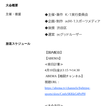
大会概要
主催・後援
◆主催・著作 K-1実行委員会
◆企画・制作 ㈱M-1スポーツメディア
◆後援 渋谷区
◆運営 ㈱グッドルーザー
放送スケジュール
【国内配信】
【ABEMA】
≪前日計量≫
4月10日(金)13:15 〜14:30
ABEMA【格闘チャンネル】
視聴URL：
https://abema.tv/channels/fighting-
sports/slots/CmfxSKKkG4PePH
≪大会当日≫