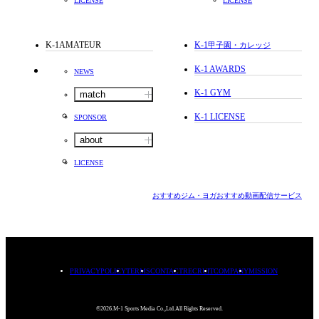
LICENSE
LICENSE
K-1AMATEUR
K-1
甲子園・カレッジ
K-1 AWARDS
NEWS
K-1 GYM
match
K-1 LICENSE
SPONSOR
about
LICENSE
おすすめジム・ヨガ
おすすめ動画配信サービス
PRIVACYPOLICY
TERMS
CONTACT
RECRUIT
COMPANY
MISSION
©2026.M-1 Sports Media Co.,Ltd.All Rights Reserved.