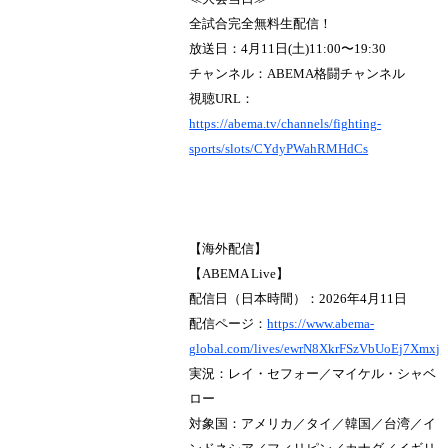
全試合完全無料生配信！
放送日：4月11日(土)11:00〜19:30
チャンネル：ABEMA格闘チャンネル
視聴URL：
https://abema.tv/channels/fighting-
sports/slots/CYdyPWahRMHdCs
【海外配信】
【ABEMA Live】
配信日（日本時間）：2026年4月11日
配信ページ：
https://www.abema-
global.com/lives/ewrN8XkrFSzVbUoEj7Xmxj
実況：レイ・セフォー／マイケル・シャベ
ロー
対象国：アメリカ／タイ／韓国／台湾／イ