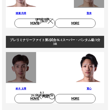
猪瀬 尚希
聖来
2R 2分10秒
KO
MOVIE
MORE
プレリミナリーファイト第2試合/K-1スーパー・バンタム級/3分
3R
鈴木 太尊
寛心
0-3
29:30/29:30/29:30
判定
MOVIE
MORE