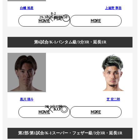
白幡 裕星
上遠野 寧吾
0-2
29:30/29:29/29:30
判定
MOVIE
MORE
第6試合/K-1バンタム級/3分3R・延長1R
黒川 瑛斗
芝 宏二郎
3R 2分27秒
KO
MOVIE
MORE
第2部/第1試合/K-1スーパー・フェザー級/3分3R・延長1R