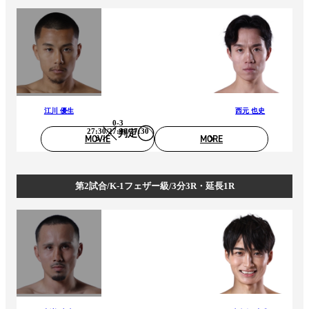
江川 優生
西元 也史
0-3
27:30/27:30/27:30
判定
MOVIE
MORE
第2試合/K-1フェザー級/3分3R・延長1R