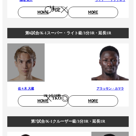
3-0
判定
MOVIE
MORE
第6試合/K-1スーパー・ライト級/3分3R・延長1R
佐々木 大蔵
アラッサン・カマラ
1R 2分28秒
TKO
MOVIE
MORE
第7試合/K-1クルーザー級/3分3R・延長1R