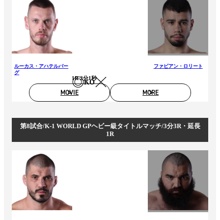
ルーカス・アハテルバー
ファビアン・ロリート
グ
1R 2分1秒
KO
MOVIE
MORE
第8試合/K-1 WORLD GPヘビー級タイトルマッチ/3分3R・延長
1R