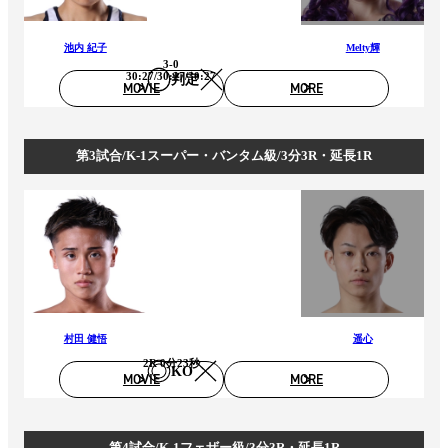
池内 紀子
Melty輝
3-0
30:27/30:27/30:27
判定
MOVIE
MORE
第3試合/K-1スーパー・バンタム級/3分3R・延長1R
村田 健悟
遥心
2R 0分23秒
KO
MOVIE
MORE
第4試合/K-1フェザー級/3分3R・延長1R