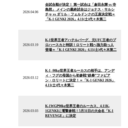
の
全試合順が決定！ 第一試合は「倉田永輝 vs 寺
ニ
島想」 メインの最終試合はジョナス・サルシ
ュ
2026.04.06
チャ vs ダリル・フェルドンクの王座決定戦＝
ー
「K-1 GENKI 2026」4.11(土)代々木第二
ス
2026.03.19
の
K-1世界王者アハテルバーグ、元UFC王者のプ
ニ
2026.03.19
ロハースカと特訓！ロリート戦へ強力助っ人
ュ
登場＝「K-1 GENKI 2026」4.11(土)代々木第二
ー
ス
2026.03.12
の
K-1 -90kg世界王者ルーカスの相手は、アンデ
ニ
ィ・フグの母国から初参戦“鉄拳”ファビア
ュ
2026.03.12
ン・ロリートに決定！＝「K-1 GENKI 2026」
ー
4.11(土)代々木第二
ス
2026.03.03
の
K-1WGP90kg世界王者のルーカス、4.11K-
ニ
2026.03.03
1GENKIに電撃参戦！5月31日の大会名「K-1
ュ
REVENGE」に決定
ー
ス