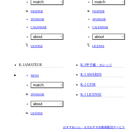
match
match
FIGHTER
FIGHTER
SPONSOR
SPONSOR
CALENDAR
CALENDAR
about
about
LICENSE
LICENSE
K-1AMATEUR
K-1
甲子園・カレッジ
K-1 AWARDS
NEWS
K-1 GYM
match
K-1 LICENSE
SPONSOR
about
LICENSE
おすすめジム・ヨガ
おすすめ動画配信サービス