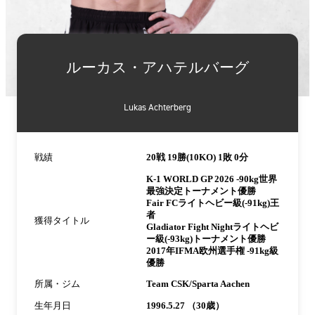
詳
細
ルーカス・アハテルバーグ
情
報
Lukas Achterberg
戦績
20戦 19勝(10KO) 1敗 0分
K-1 WORLD GP 2026 -90kg世界
最強決定トーナメント優勝
Fair FCライトヘビー級(-91kg)王
者
獲得タイトル
Gladiator Fight Nightライトヘビ
ー級(-93kg)トーナメント優勝
2017年IFMA欧州選手権 -91kg級
優勝
所属・ジム
Team CSK/Sparta Aachen
生年月日
1996.5.27 （30歳）