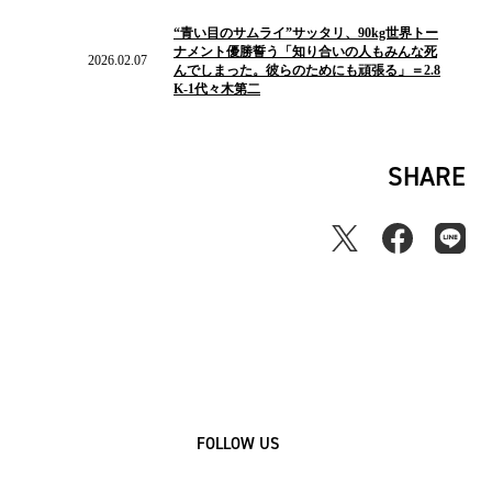
2026.02.07
の
“青い目のサムライ”サッタリ、90kg世界トー
ニ
ナメント優勝誓う「知り合いの人もみんな死
ュ
2026.02.07
んでしまった。彼らのためにも頑張る」＝2.8
ー
K-1代々木第二
ス
SHARE
FOLLOW US