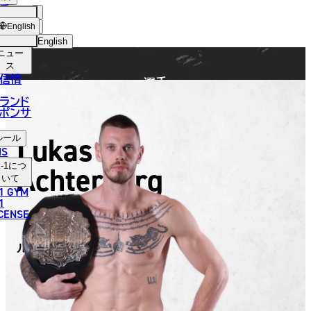
手
FIGHTER
ショッ
English
プ
English
ニュー
日本語
ス
信情
選手
English
ランド
ポンサ
한국어
Lukas
ルール
中文（简体）
NS
Achterberg
-1
につ
中文（繁體）
いて
1 GYM
ไทย
1
ICENSE
العربية
ルーカス・アハテルバーグ