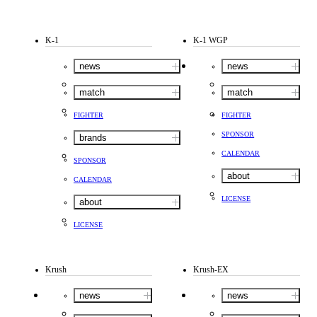
K-1
K-1 WGP
news
news
match
match
FIGHTER
FIGHTER
SPONSOR
brands
CALENDAR
SPONSOR
about
CALENDAR
LICENSE
about
LICENSE
Krush
Krush-EX
news
news