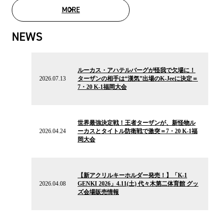
MORE
MOVIE LIST
NEWS
2026.07.13
の
ルーカス・アハテルバーグが怪我で欠場に！
ニ
2026.07.13
ターザンの相手は“漢気”出場のK-Jeeに決定＝
ュ
7・20 K-1福岡大会
ー
ス
2026.04.24
の
世界最強決定戦！王者ターザンが、新怪物ル
ニ
2026.04.24
ーカスとタイトル防衛戦で激突＝7・20 K-1福
ュ
岡大会
ー
ス
2026.04.08
の
【新アクリルキーホルダー発売！】「K-1
ニ
2026.04.08
GENKI 2026」4.11(土) 代々木第二体育館 グッ
ュ
ズ会場販売情報
ー
ス
2026.04.06