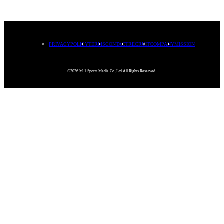
PRIVACYPOLICY
TERMS
CONTACT
RECRUIT
COMPANY
MISSION
©2026.M-1 Sports Media Co.,Ltd.All Rights Reserved.