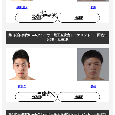
伊澤 波人
和夢
3-0
30:27/30:28/29:28
判定
MOVIE
MORE
第5試合/初代Krushクルーザー級王座決定トーナメント・一回戦/3
分3R・延長1R
杉本 仁
俊雄
2R 1分7秒
KO
MOVIE
MORE
第6試合/初代Krushクルーザー級王座決定トーナメント・一回戦/3