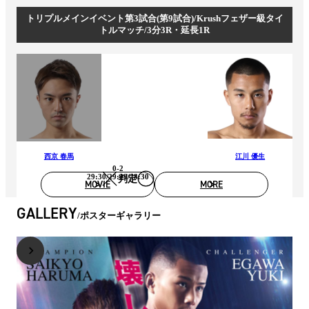
トリプルメインイベント第3試合(第9試合)/Krushフェザー級タイ
トルマッチ/3分3R・延長1R
西京 春馬
江川 優生
0-2
29:30/29:29/28:30
判定
MOVIE
MORE
GALLERY
ポスターギャラリー