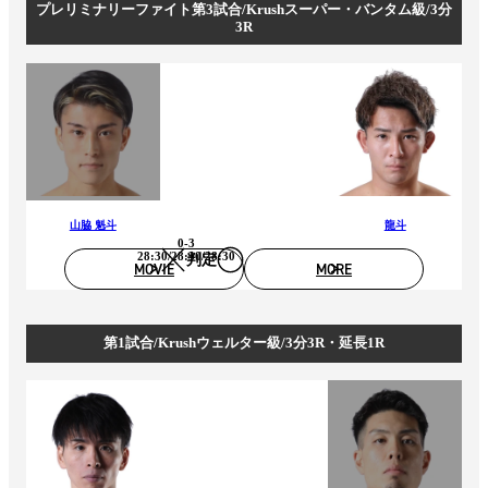
プレリミナリーファイト第3試合/Krushスーパー・バンタム級/3分
3R
山脇 魁斗
龍斗
0-3
28:30/28:30/28:30
判定
MOVIE
MORE
第1試合/Krushウェルター級/3分3R・延長1R