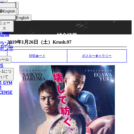
手
MATCH RESULT
ショッ
English
プ
English
ニュー
日本語
ス
信情
試合結果
English
2019年1月26日（土）Krush.97
ランド
ポンサ
한국어
対戦カード
ポスターギャラリー
ルール
中文（简体）
NS
-1
につ
中文（繁體）
いて
1 GYM
ไทย
1
ICENSE
العربية