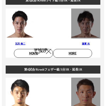
第3試合/Krushライト級/3分3R・延長1R
瓦田 脩二
蓮實 光
3R 2分59秒
KO
MOVIE
MORE
第4試合/Krushフェザー級/3分3R・延長1R