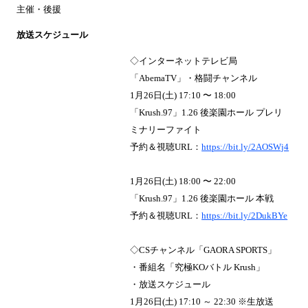
主催・後援
放送スケジュール
◇インターネットテレビ局
「AbemaTV」・格闘チャンネル
1月26日(土) 17:10 〜 18:00
「Krush.97」1.26 後楽園ホール プレリ
ミナリーファイト
予約＆視聴URL：
https://bit.ly/2AOSWj4
1月26日(土) 18:00 〜 22:00
「Krush.97」1.26 後楽園ホール 本戦
予約＆視聴URL：
https://bit.ly/2DukBYe
◇CSチャンネル「GAORA SPORTS」
・番組名「究極KOバトル Krush」
・放送スケジュール
1月26日(土) 17:10 ～ 22:30 ※生放送