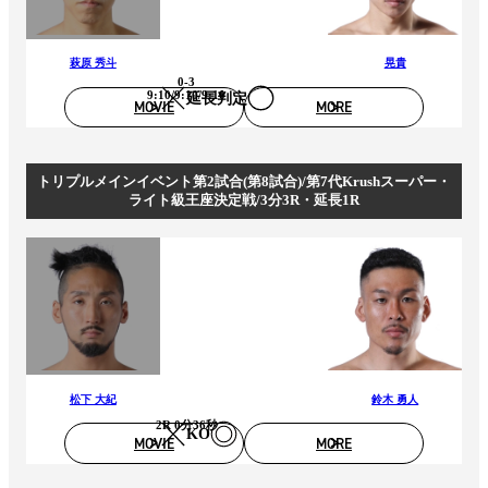
萩原 秀斗
晃貴
0-3
9:10/9:10/9:10
延長判定
MOVIE
MORE
トリプルメインイベント第2試合(第8試合)/第7代Krushスーパー・
ライト級王座決定戦/3分3R・延長1R
松下 大紀
鈴木 勇人
2R 0分36秒
KO
MOVIE
MORE