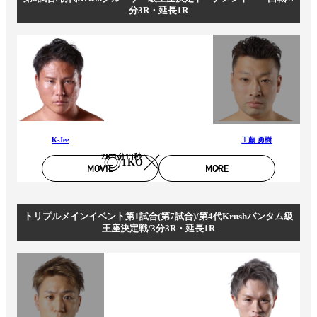
分3R・延長1R
K-Jee
工藤 勇樹
2R 1分13秒
TKO
MOVIE
MORE
トリプルメインイベント第1試合(第7試合)/第4代Krushバンタム級
王座決定戦/3分3R・延長1R