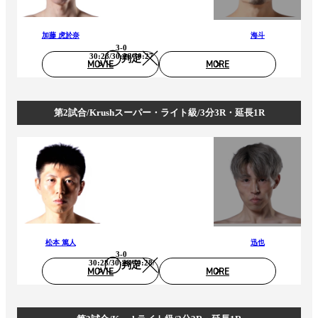
加藤 虎於奈
海斗
3-0
30:28/30:26/30:27
判定
MOVIE
MORE
第2試合/Krushスーパー・ライト級/3分3R・延長1R
松本 篤人
迅也
3-0
30:28/30:28/30:28/
判定
MOVIE
MORE