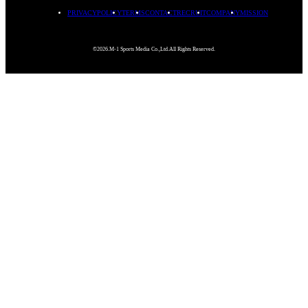
PRIVACYPOLICY
TERMS
CONTACT
RECRUIT
COMPANY
MISSION
©2026.M-1 Sports Media Co.,Ltd.All Rights Reserved.