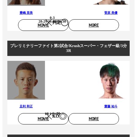
豊嶋 里美
菅原 美優
0-3
28:29/26:30/26:30
判定
MOVIE
MORE
プレリミナリーファイト第2試合/Krushスーパー・フェザー級/3分
3R
足利 和正
齋藤 祐斗
1R 1分4秒
KO
MOVIE
MORE