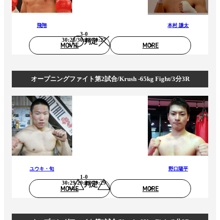
飛翔
本村 謙太
3-0
30:28/30:28/30:27
判定
MOVIE
MORE
オープニングファイト第2試合/Krush -65kg Fight/3分3R
ユウキ・旬
野口陽平
1-0
30:29/29:29/29:29
判定
MOVIE
MORE