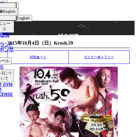
手
MATCH RESULT
ショッ
English
プ
English
ニュー
日本語
ス
信情
試合結果
English
2015年10月4日（日）Krush.59
ランド
ポンサ
한국어
対戦カード
ポスターギャラリー
ルール
中文（简体）
NS
-1
につ
中文（繁體）
いて
1 GYM
ไทย
1
ICENSE
العربية