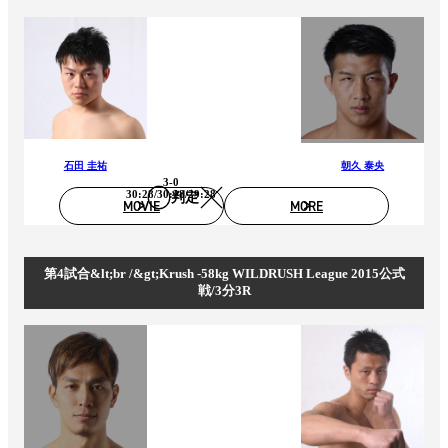
石田 圭祐
朝久 泰央
3-0
30:28/30:28/29:28
判定
MOVIE
MORE
第4試合&lt;br /&gt;Krush -58kg WILDRUSH League 2015公式
戦/3分3R