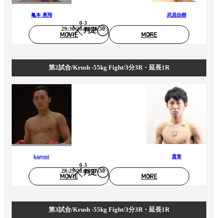
亀本 勇翔
武居由樹
0-3
29:30/28:30/28:30
判定
MOVIE
MORE
第2試合/Krush -55kg Fight/3分3R・延長1R
kazyosi
貴章
0-3
28:29/28:29/27:30
判定
MOVIE
MORE
第3試合/Krush -55kg Fight/3分3R・延長1R