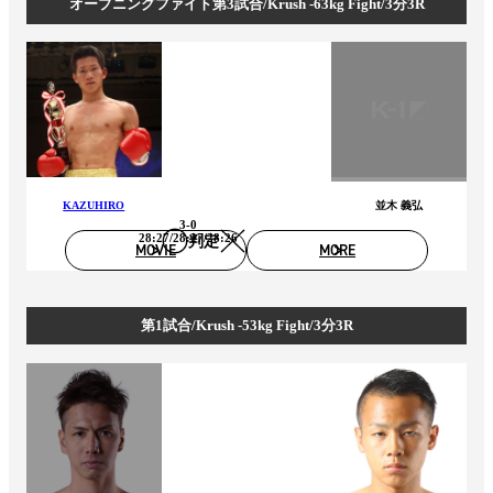
オープニングファイト第3試合/Krush -63kg Fight/3分3R
KAZUHIRO
並木 義弘
3-0
28:27/28:27/28:26
判定
MOVIE
MORE
第1試合/Krush -53kg Fight/3分3R