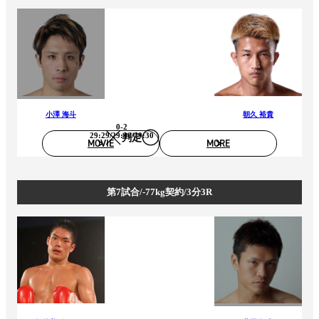
小澤 海斗
朝久 裕貴
0-2
29:29/29:30/29:30
判定
MOVIE
MORE
第7試合/-77kg契約/3分3R