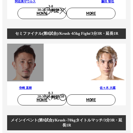
阿佐美ザウルス
藤田 智也
3-0
30:28/30:28/30:27
判定
MOVIE
MORE
セミファイナル(第8試合)/Krush -65kg Fight/3分3R・延長1R
寺崎 直樹
佐々木 大蔵
0-3
28:30/28:30/27:30
判定
MOVIE
MORE
メインイベント(第9試合)/Krush -70kgタイトルマッチ/3分3R・延
長1R