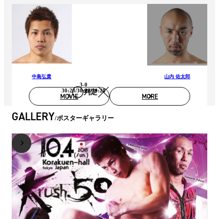
中島弘貴
山内 佑太郎
3-0
30:28/30:28/30:28
判定
MOVIE
MORE
GALLERY
ポスターギャラリー