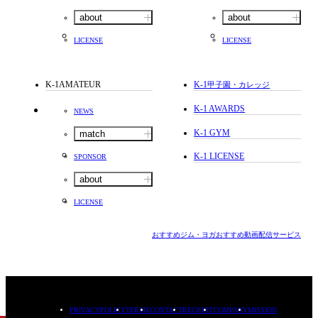
about
about
LICENSE
LICENSE
K-1AMATEUR
K-1
甲子園・カレッジ
K-1 AWARDS
NEWS
K-1 GYM
match
K-1 LICENSE
SPONSOR
about
LICENSE
おすすめジム・ヨガ
おすすめ動画配信サービス
PRIVACYPOLICY
TERMS
CONTACT
RECRUIT
COMPANY
MISSION