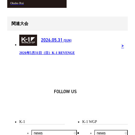
Okubo Rui
関連大会
2026.05.31
(SUN)
2026年5月31日（日）K-1 REVENGE
FOLLOW US
K-1
K-1 WGP
news
news