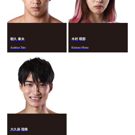
朝久 泰央
木村 萌那
Asahisa Taio
Kimura Mona
大久保 琉唯