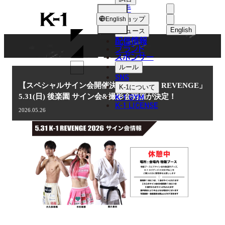
選手
NEWS
K-
ショップ
English
1
English
ニュース
配信情報
日本語
ブランド
スポンサー
ニュース
English
ルール
SNS
한국어
【スペシャルサイン会開催決定！】「K-1 REVENGE」
K-1
について
K-1 GYM
5.31(日) 後楽園 サイン会&撮影会開催が決定！
中文（简体
K-1 LICENSE
2026.05.26
中文（繁體
ไทย
العربية