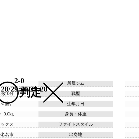
2-0
所属ジム
:28/29:29/29:28
判定
 0敗 0分
戦歴
 （37歳）
生年月日
・ 0.0kg
身長・体重
ドックス
ファイトスタイル
海老名市
出身地