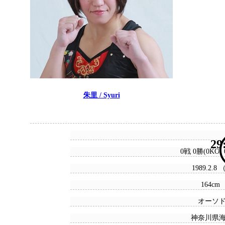
朱里 / Syuri
29
0戦 0勝(0KO)
1989.2.8
164cm 
オーソ
神奈川県