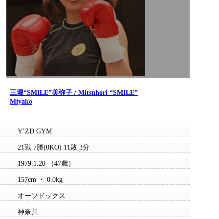
三堀“SMILE”美弥子 / Mitsuhori “SMILE”
Miyako
Y’ZD GYM
21戦 7勝(0KO) 11敗 3分
1979.1.20 （47歳）
157cm ・ 0.0kg
オーソドックス
神奈川