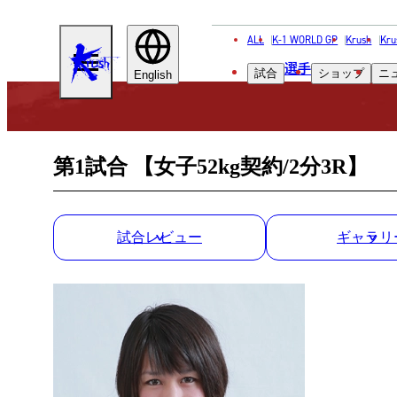
ALL
K-1 WORLD GP
Krush
Kru
KRUSH
選手
試合
ショップ
ニ
English
第1試合 【女子52kg契約/2分3R】
試合レビュー
ギャラリ