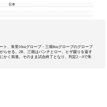
日本
ト、朱里10ozグローブ・三堀8ozグローブのグローブ
がらせる。2R、三堀はパンチとロー、ヒザ蹴りを返す
にかく前進。そのまま試合終了となり、判定2－0で朱