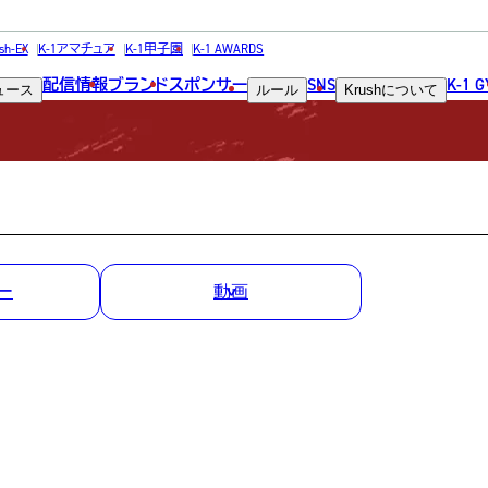
MATCH RESULT
sh-EX
K-1アマチュア
K-1甲子園
K-1 AWARDS
配信情報
ブランド
スポンサー
SNS
K-1 
ュース
ルール
Krush
について
試合結果
ー
動画