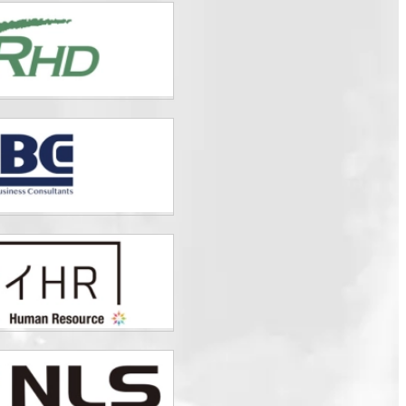
は
総合トップ
とは
K-1 WGP