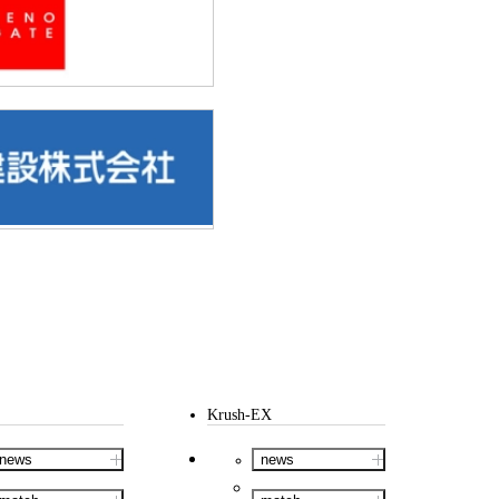
Krush-EX
news
news