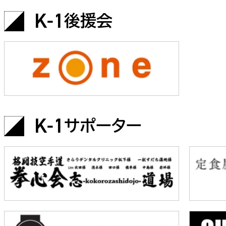
K-1
後援会
一覧
K-1
サポーター
X(JP)
X(アマチュア大会)
Instagram(JP)
TikTok(JP)
LINE(JP)
Youtube(JP)
Facebook(JP)
X(En)
Instagram(EN)
Youtube(EN)
Podcast(EN)
weibo(CH)