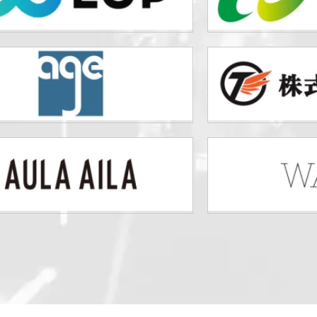
試合日程
試合結果・優勝者
K-1甲子園・カレッジ
ルール