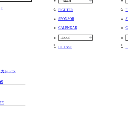
match
SE
FIGHTER
F
SPONSOR
S
CALENDAR
C
about
LICENSE
L
・カレッジ
DS
SE