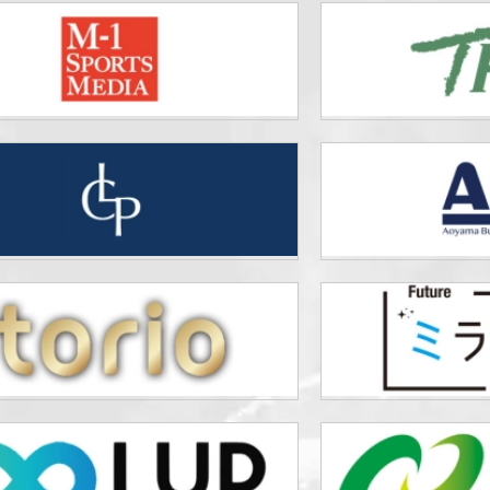
K-1
甲子園と
K-1
カレッジ