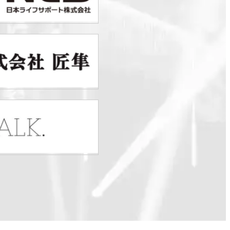
Krush
Krush-EX
K-1
アマチュア
K-1
甲子園・カレッジ
K-1 AWARDS
K-
（グッ
1.SHOP
ズ）
K-
（チケッ
1.SHOP
ト）
K-1
（K-1ジ
GYM
ム）
K-
（ファンクラ
1.CLUB
ブ）