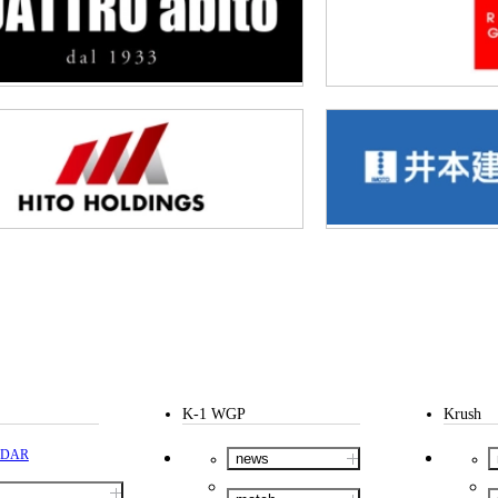
K-1 WGP
Krush
NDAR
news