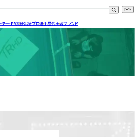
ター・PR大使
出身プロ選手
歴代王者
ブランド
介