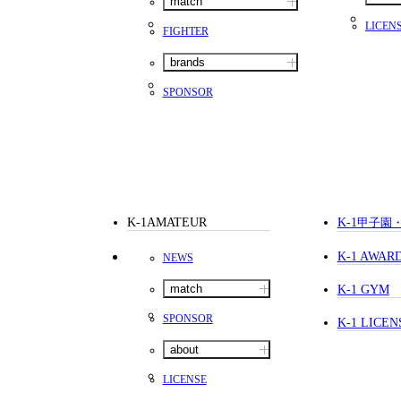
match
LICEN
FIGHTER
brands
SPONSOR
K-1AMATEUR
K-1
甲子園
K-1 AWAR
NEWS
match
K-1 GYM
SPONSOR
K-1 LICEN
about
LICENSE