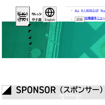
ALL
K-1 WORLD GP
Kru
甲
出場選手
ニュー
試合
子
English
園・
カ
レ
ッ
ジ
SPONSOR
（スポンサー）