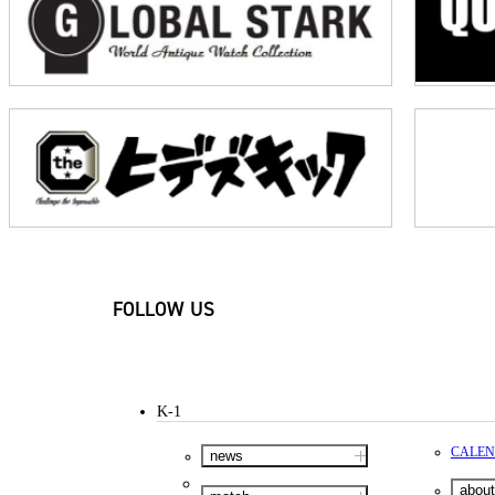
FOLLOW US
K-1
CALE
news
about