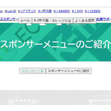
sh
Krush-EX
K-1アマチュア
K-1甲子園
K-1 AWARDS
K-1 GYM
K-1 LICENSE
ス
スポンサー
応援サポー
ルール
K-1甲子園・カレッジとは
よくある質問
スポンサーメニューのご紹
スポンサー一覧
スポンサーメニューのご紹介