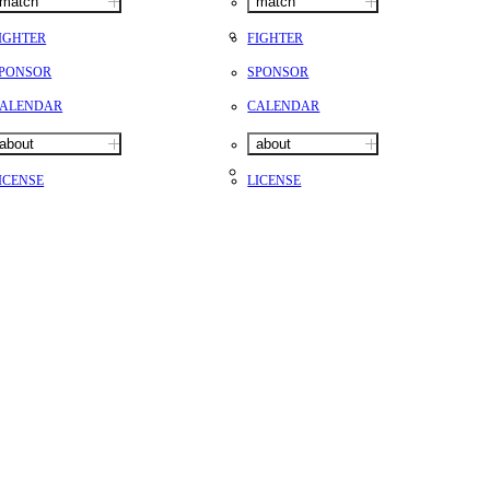
match
match
IGHTER
FIGHTER
PONSOR
SPONSOR
ALENDAR
CALENDAR
about
about
ICENSE
LICENSE