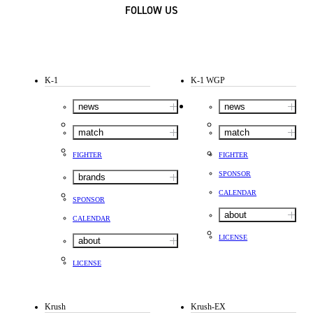
FOLLOW US
K-1
K-1 WGP
news
news
match
match
FIGHTER
FIGHTER
SPONSOR
brands
CALENDAR
SPONSOR
about
CALENDAR
LICENSE
about
LICENSE
Krush
Krush-EX