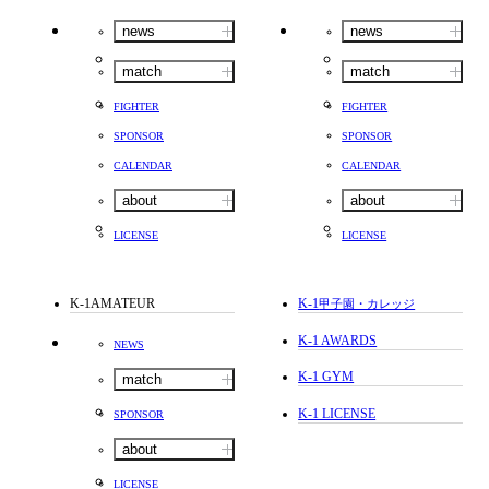
news
news
match
match
FIGHTER
FIGHTER
SPONSOR
SPONSOR
CALENDAR
CALENDAR
about
about
LICENSE
LICENSE
K-1AMATEUR
K-1
甲子園・カレッジ
K-1 AWARDS
NEWS
K-1 GYM
match
K-1 LICENSE
SPONSOR
about
LICENSE