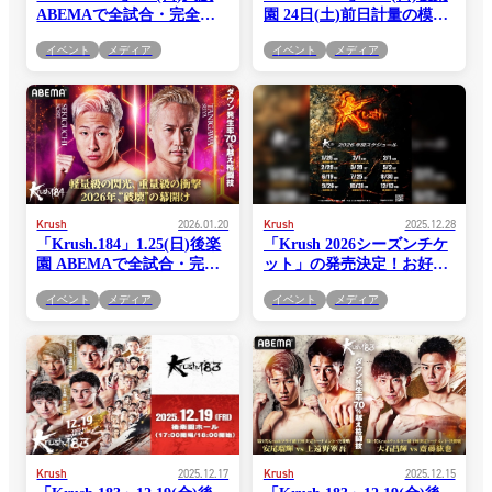
ABEMAで全試合・完全生
園 24日(土)前日計量の模様
中継！
を“YouTube Live”で生配信!
イベント
メディア
イベント
メディア
Krush
2026.01.20
Krush
2025.12.28
「Krush.184」1.25(日)後楽
「Krush 2026シーズンチケ
園 ABEMAで全試合・完全
ット」の発売決定！お好き
生中継！
な席で1年間のKrush後楽園
イベント
メディア
イベント
メディア
全大会を観戦
Krush
2025.12.17
Krush
2025.12.15