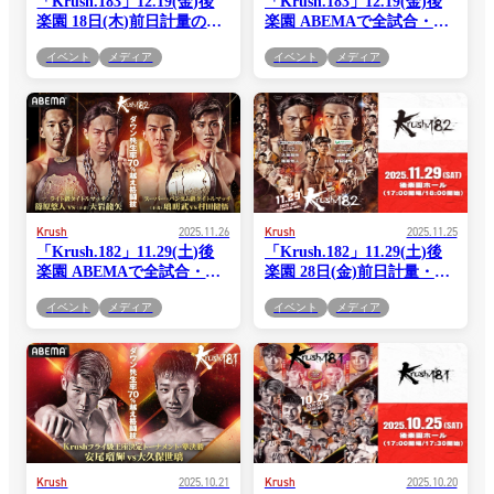
「Krush.183」12.19(金)後
「Krush.183」12.19(金)後
楽園 18日(木)前日計量の模
楽園 ABEMAで全試合・完
様を“YouTube Live”で生配
全生中継！
イベント
メディア
イベント
メディア
信!
Krush
2025.11.26
Krush
2025.11.25
「Krush.182」11.29(土)後
「Krush.182」11.29(土)後
楽園 ABEMAで全試合・完
楽園 28日(金)前日計量・記
全生中継！
者会見の模様を“YouTube
イベント
メディア
イベント
メディア
Live”で生配信!
Krush
2025.10.21
Krush
2025.10.20