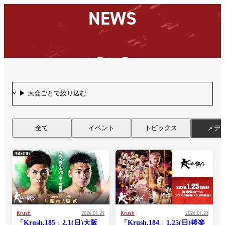
選手
NEWS
KRUSH
ショップ
English
English
ニュース
配信情報
日本語
ブランド
スポンサー
ニュース
English
ルール
SNS
한국어
Krush
について
K-1 GYM
中文（简
K-1 LICENSE
中文（繁
全て
イベント
トピックス
メデ
ไทย
العربية
Krush
2026.01.29
Krush
2026.01.23
「Krush.185」2.1(日)大阪
「Krush.184」1.25(日)後楽