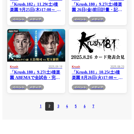
「Krush.182」11.29(土)後
「Krush.180」9.27(土)後楽
楽園 9月25日(木)17:00～ 対
園 26日(金)前日計量・記者
戦カード発表記者会見を実
会見の模様を“YouTube
イベント
メディア
イベント
メディア
施
Live”で生配信!
Krush
2025.09.19
Krush
2025.08.23
「Krush.180」9.27(土)後楽
「Krush.181」10.25(土)後
園 ABEMAで全試合・完全
楽園 8月26日(火)17:00～ 対
生中継！
戦カード発表記者会見を実
イベント
メディア
イベント
メディア
施
1
2
3
4
5
6
7