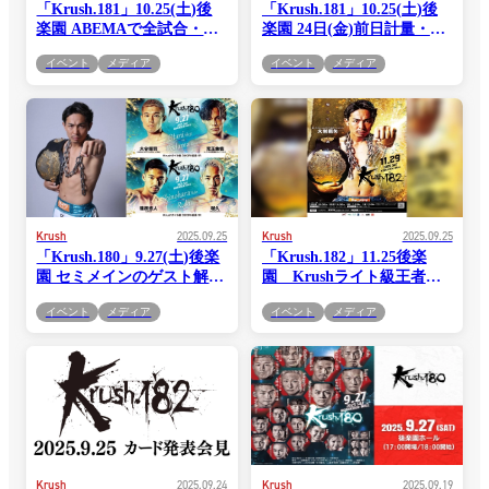
「Krush.181」10.25(土)後
「Krush.181」10.25(土)後
楽園 ABEMAで全試合・完
楽園 24日(金)前日計量・記
全生中継！
者会見の模様を“YouTube
イベント
メディア
イベント
メディア
Live”で生配信!
Krush
2025.09.25
Krush
2025.09.25
「Krush.180」9.27(土)後楽
「Krush.182」11.25後楽
園 セミメインのゲスト解説
園 Krushライト級王者大
にKrushライト級王者・大
岩龍矢選手の特別ビジュア
イベント
メディア
イベント
メディア
岩龍矢選手が登場！
ルを公開！
Krush
2025.09.24
Krush
2025.09.19