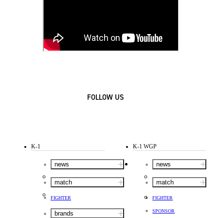
FOLLOW US
K-1
K-1 WGP
news
news
match
match
FIGHTER
FIGHTER
SPONSOR
brands