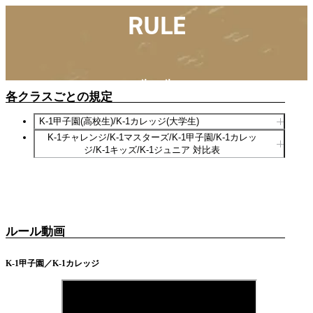
RULE
試合
甲
English
出場選手
ニュース
子
English
スポンサー
日本語
園・
ルール
ルール
K-1甲子園・カレッジとは
カ
English
各クラスごとの規定
よくある質問
レ
応援サポーター・PR大使
한국어
K-1甲子園(高校生)/K-1カレッジ(大学生)
出身プロ選手
ッ
歴代王者
K-1チャレンジ/K-1マスターズ/K-1甲子園/K-1カレッ
中文（简
ブランド
ジ/K-1キッズ/K-1ジュニア 対比表
ジ
中文（繁
ไทย
العربية
ルール動画
K-1甲子園／K-1カレッジ