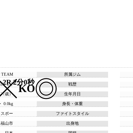
P TEAM
所属ジム
2R 2分0秒
15敗 2分
戦歴
KO
 （37歳）
生年月日
・ 0.0kg
身長・体重
ウスポー
ファイトスタイル
県福山市
出身地