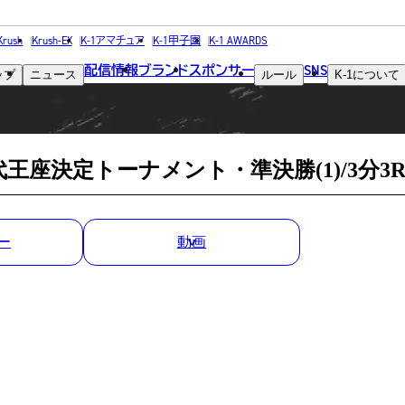
MATCH RESULT
Krush
Krush-EX
K-1アマチュア
K-1甲子園
K-1 AWARDS
配信情報
ブランド
スポンサー
SNS
ップ
ニュース
ルール
K-1
について
試合結果
kg初代王座決定トーナメント・準決勝(1)/3分3
ー
動画