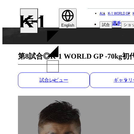
ALL
K-1 WORLD GP
K-
選手
試合
ショ
1
English
第8試合◎K-1 WORLD GP -70
試合レビュー
ギャラリ