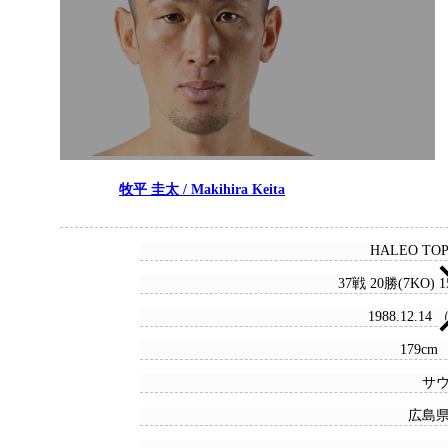
牧平 圭太 / Makihira Keita
HALEO TO
37戦 20勝(7KO) 
1988.12.14
179cm 
サ
広島