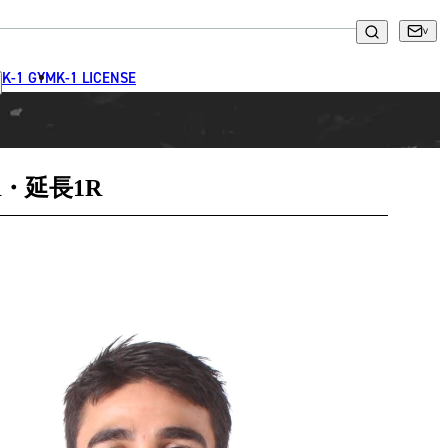
K-1 GYM
K-1 LICENSE
R・延長1R