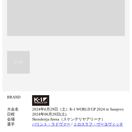
BRAND
試
合
大会名
2024年6⽉29⽇（土）K-1 WORLD GP 2024 in Sarajevo
情
日程
2024年06月29日(土)
報
会場
Skenderija Arena（スケンデリヤアリーナ）
選手
バリント・ラドヴァー
/
ミロスラフ・ヴーヨヴィッチ