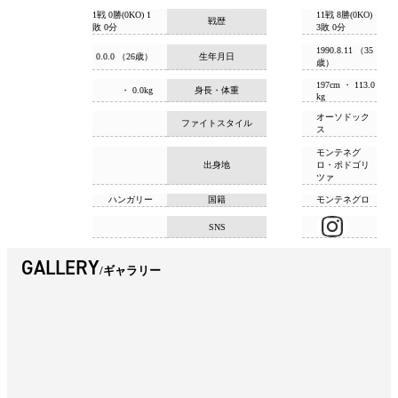
1戦 0勝(0KO) 1
11戦 8勝(0KO)
戦歴
敗 0分
3敗 0分
1990.8.11 （35
0.0.0 （26歳）
生年月日
歳）
197cm ・ 113.0
・ 0.0kg
身長・体重
kg
オーソドック
ファイトスタイル
ス
モンテネグ
出身地
ロ・ポドゴリ
ツァ
ハンガリー
国籍
モンテネグロ
SNS
GALLERY
ギャラリー