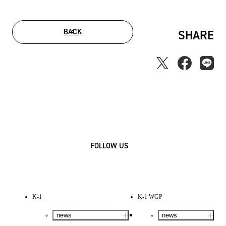
BACK
SHARE
FOLLOW US
K-1
K-1 WGP
news
news