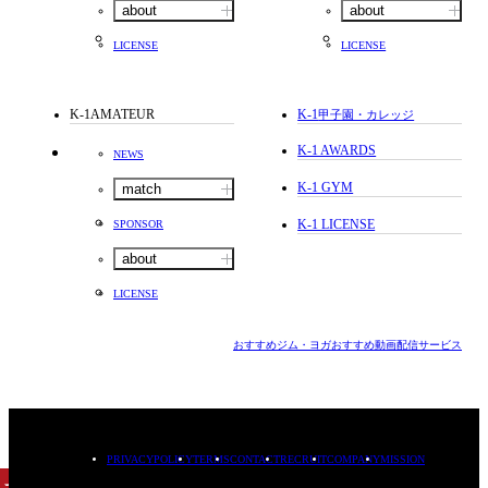
about
about
LICENSE
LICENSE
K-1AMATEUR
K-1
甲子園・カレッジ
K-1 AWARDS
NEWS
K-1 GYM
match
K-1 LICENSE
SPONSOR
about
LICENSE
おすすめジム・ヨガ
おすすめ動画配信サービス
PRIVACYPOLICY
TERMS
CONTACT
RECRUIT
COMPANY
MISSION