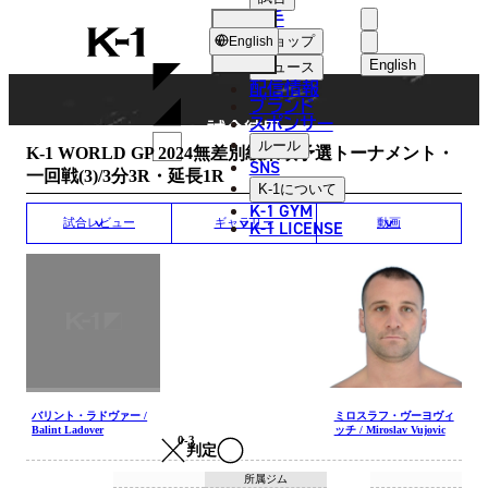
選手
MATCH RESULT
K-
ショップ
English
1
English
ニュース
配信情報
日本語
ブランド
スポンサー
試合結果
English
ルール
K-1 WORLD GP 2024無差別級東欧予選トーナメント・
SNS
一回戦(3)/3分3R・延長1R
한국어
K-1
について
K-1 GYM
中文（简体
K-1 LICENSE
試合レビュー
ギャラリー
動画
中文（繁體
ไทย
العربية
バリント・ラドヴァー /
ミロスラフ・ヴーヨヴィ
Balint Ladover
ッチ / Miroslav Vujovic
0-3
判定
所属ジム