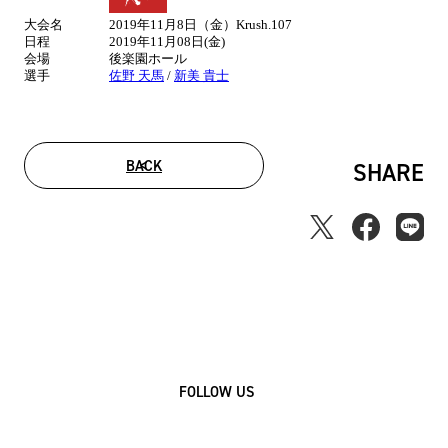
合
大会名
2019年11月8日（金）Krush.107
情
日程
2019年11月08日(金)
報
会場
後楽園ホール
選手
佐野 天馬
/
新美 貴士
BACK
SHARE
FOLLOW US