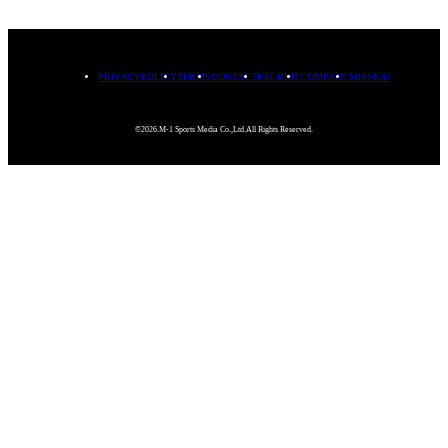
PRIVACYPOLICY
TERMS
CONTACT
RECRUIT
COMPANY
MISSION
©2026.M-1 Sports Media Co.,Ltd.All Rights Reserved.