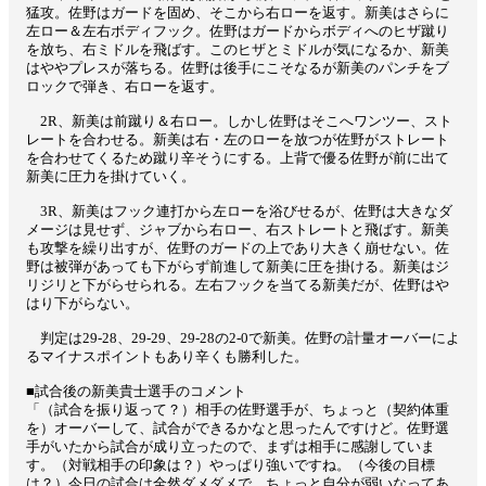
猛攻。佐野はガードを固め、そこから右ローを返す。新美はさらに
左ロー＆左右ボディフック。佐野はガードからボディへのヒザ蹴り
を放ち、右ミドルを飛ばす。このヒザとミドルが気になるか、新美
はややプレスが落ちる。佐野は後手にこそなるが新美のパンチをブ
ロックで弾き、右ローを返す。
2R、新美は前蹴り＆右ロー。しかし佐野はそこへワンツー、スト
レートを合わせる。新美は右・左のローを放つが佐野がストレート
を合わせてくるため蹴り辛そうにする。上背で優る佐野が前に出て
新美に圧力を掛けていく。
3R、新美はフック連打から左ローを浴びせるが、佐野は大きなダ
メージは見せず、ジャブから右ロー、右ストレートと飛ばす。新美
も攻撃を繰り出すが、佐野のガードの上であり大きく崩せない。佐
野は被弾があっても下がらず前進して新美に圧を掛ける。新美はジ
リジリと下がらせられる。左右フックを当てる新美だが、佐野はや
はり下がらない。
判定は29-28、29-29、29-28の2-0で新美。佐野の計量オーバーによ
るマイナスポイントもあり辛くも勝利した。
■試合後の新美貴士選手のコメント
「（試合を振り返って？）相手の佐野選手が、ちょっと（契約体重
を）オーバーして、試合ができるかなと思ったんですけど。佐野選
手がいたから試合が成り立ったので、まずは相手に感謝していま
す。（対戦相手の印象は？）やっぱり強いですね。（今後の目標
は？）今日の試合は全然ダメダメで、ちょっと自分が弱いなってあ