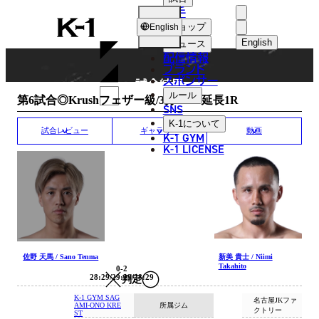
選手
MATCH RESULT
K-
ショップ
English
1
English
ニュース
配信情報
日本語
ブランド
スポンサー
試合結果
English
ルール
第6試合◎Krushフェザー級/3分3R・延長1R
SNS
한국어
K-1
について
試合レビュー
ギャラリー
動画
K-1 GYM
中文（简体
K-1 LICENSE
中文（繁體
ไทย
العربية
佐野 天馬 / Sano Tenma
新美 貴士 / Niimi
Takahito
0-2
28:29/29:29/28:29
判定
K-1 GYM SAG
名古屋JKファ
所属ジム
AMI-ONO KRE
クトリー
ST