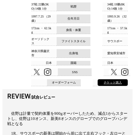
37戦 22勝(3K
34戦 19勝(8K
戦歴
O) 14敗 1分
O) 14敗 1分
1997.7.25 （29
1993.9.26 （32
生年月日
歳）
歳）
172cm ・ 62.5k
171cm ・ 57.5k
身長・体重
g
g
オーソドック
ファイトスタイル
サウスポー
ス
神奈川県藤沢
出身地
愛知県安城市
市
日本
国籍
日本
SNS
オーダーフォーム
チケット購入
REVIEW
試合レビュー
佐野は計量で契約体重を900gオーバーしたため、減点1からスター
トし、佐野は10オンス、新美8オンスのグローブでのグローブハンデ
戦となる
1R、サウスポーの新美は開始から前に出て左右フック・左ローと