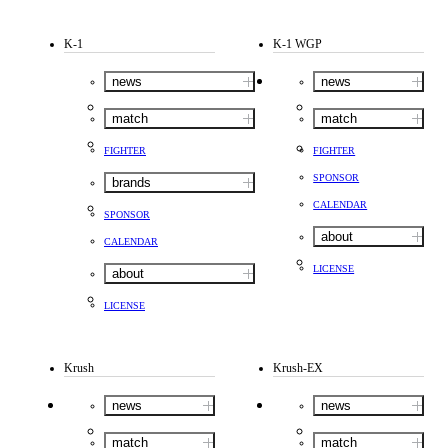
K-1
K-1 WGP
news
news
match
match
FIGHTER
FIGHTER
SPONSOR
brands
CALENDAR
SPONSOR
about
CALENDAR
LICENSE
about
LICENSE
Krush
Krush-EX
news
news
match
match