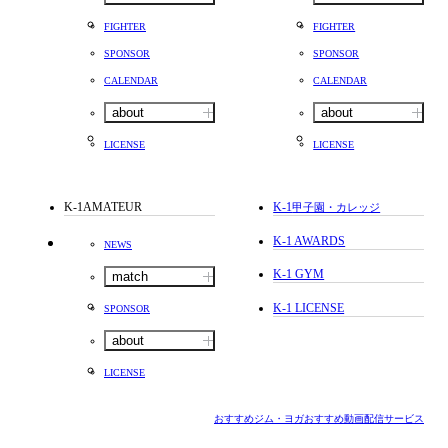
FIGHTER
FIGHTER
SPONSOR
SPONSOR
CALENDAR
CALENDAR
about
about
LICENSE
LICENSE
K-1AMATEUR
K-1
甲子園・カレッジ
K-1 AWARDS
NEWS
K-1 GYM
match
K-1 LICENSE
SPONSOR
about
LICENSE
おすすめジム・ヨガ
おすすめ動画配信サービス