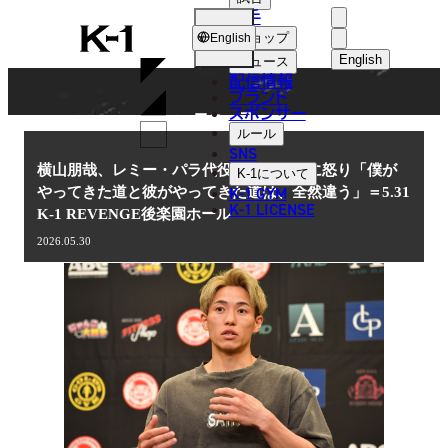
選手
NEWS
K-
ショップ
English
1
English
ニュース
配信情報
日本語
ブランド
スポンサー
ニュース
English
ルール
SNS
한국어
横山朋哉、レミー・パラ代役の松山勇汰に怒り「僕が
K-1
について
K-1 GYM
やってきた道と彼がやってきた道は、全然違う」＝5.31
中文（简体
K-1 LICENSE
K-1 REVENGE後楽園ホール
中文（繁體
2026.05.30
ไทย
العربية