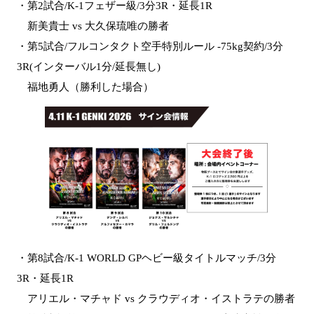
・第2試合/K-1フェザー級/3分3R・延長1R
新美貴士 vs 大久保琉唯の勝者
・第5試合/フルコンタクト空手特別ルール -75kg契約/3分
3R(インターバル1分/延長無し)
福地勇人（勝利した場合）
・第8試合/K-1 WORLD GPヘビー級タイトルマッチ/3分
3R・延長1R
アリエル・マチャド vs クラウディオ・イストラテの勝者