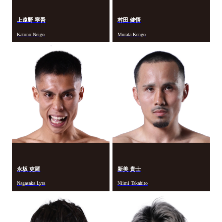
上遠野 寧吾
村田 健悟
Katono Neigo
Murata Kengo
永坂 吏羅
新美 貴士
Nagasaka Lyra
Niimi Takahito