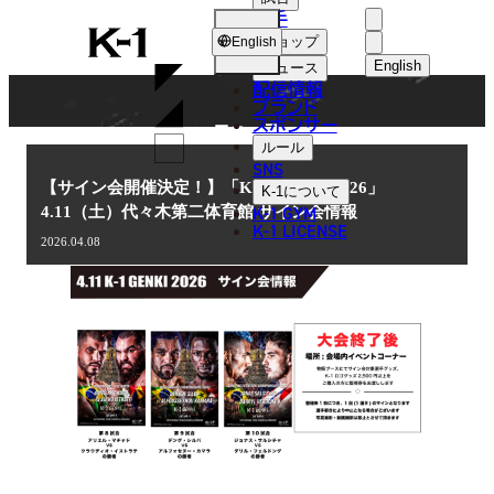
選手
NEWS
K-
ショップ
English
1
English
ニュース
配信情報
日本語
ブランド
スポンサー
ニュース
English
ルール
SNS
한국어
【サイン会開催決定！】「K-1 GENKI 2026」
K-1
について
K-1 GYM
4.11（土）代々木第二体育館 サイン会情報
中文（简体
K-1 LICENSE
2026.04.08
中文（繁體
ไทย
العربية