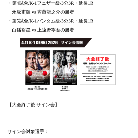
・第4試合/K-1フェザー級/3分3R・延長1R
永坂吏羅 vs 齊藤龍之介の勝者
・第5試合/K-1バンタム級/3分3R・延長1R
白幡裕星 vs 上遠野寧吾の勝者
【大会終了後 サイン会】
サイン会対象選手：