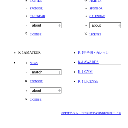
FIGHTER
FIGHTER
SPONSOR
SPONSOR
CALENDAR
CALENDAR
about
about
LICENSE
LICENSE
K-1AMATEUR
K-1
甲子園・カレッジ
K-1 AWARDS
NEWS
K-1 GYM
match
K-1 LICENSE
SPONSOR
about
LICENSE
おすすめジム・ヨガ
おすすめ動画配信サービス