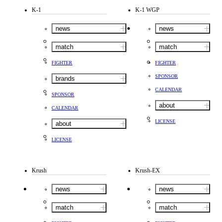
K-1
K-1 WGP
news
news
match
match
FIGHTER
FIGHTER
SPONSOR
brands
CALENDAR
SPONSOR
about
CALENDAR
LICENSE
about
LICENSE
Krush
Krush-EX
news
news
match
match