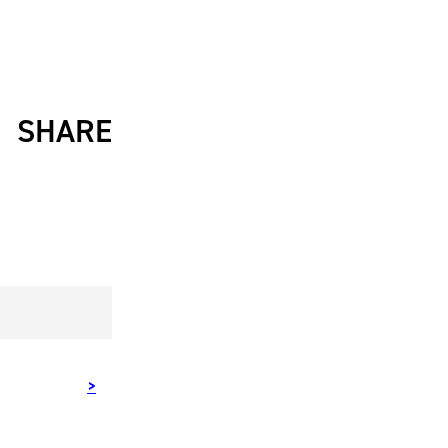
Krush
ガー
ルズ
SHARE