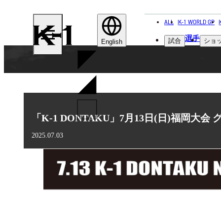
ALL
K-1 WORLD GP
K-
選手
試合
ショ
1
English
「K-1 DONTAKU」7月13日(日)福岡大
2025.07.03