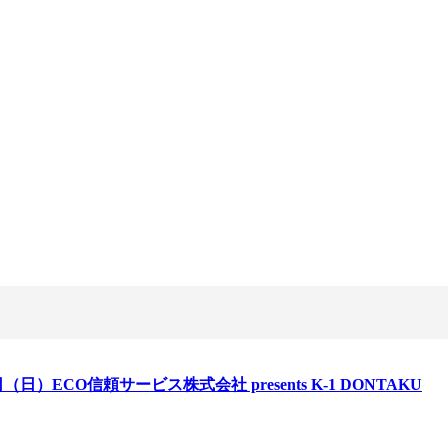
ルール
試合日程
試合結果
チケット
グッズ
全て
イベント
トピックス
メディア
チケット・グッズ
読みもの
コラム
日（日）ECO信頼サービス株式会社 presents K-1 DONTAKU