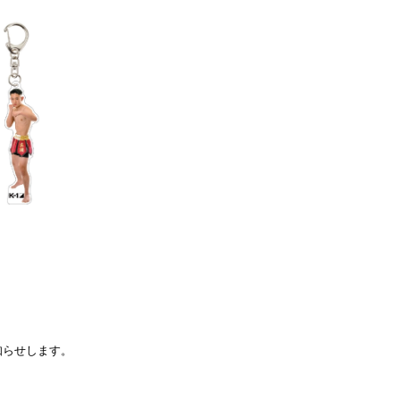
お知らせします。
一覧
X(JP)
X(Krush)
X(アマチュア大会)