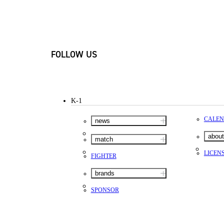
FOLLOW US
K-1
CALE
news
about
match
LICEN
FIGHTER
brands
SPONSOR