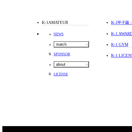
K-1AMATEUR
K-1
甲子園
K-1 AWAR
NEWS
match
K-1 GYM
SPONSOR
K-1 LICEN
about
LICENSE