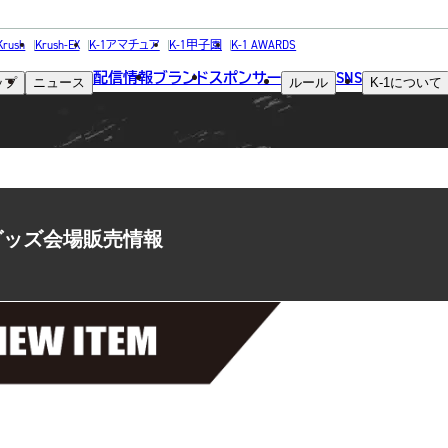
NEWS
Krush
Krush-EX
K-1アマチュア
K-1甲子園
K-1 AWARDS
配信情報
ブランド
スポンサー
SNS
ップ
ニュース
ルール
K-1
について
ニュース
会 グッズ会場販売情報