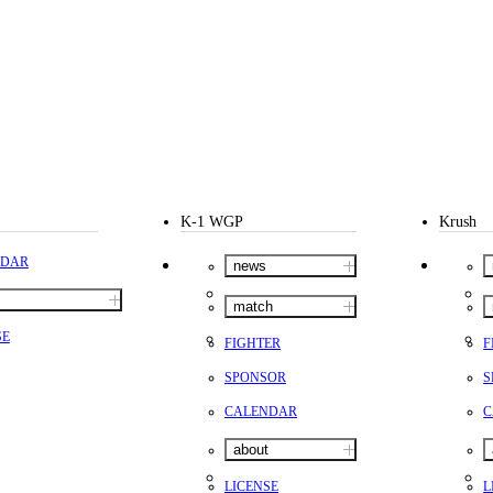
K-1 WGP
Krush
NDAR
news
match
SE
FIGHTER
F
SPONSOR
S
CALENDAR
C
about
LICENSE
L