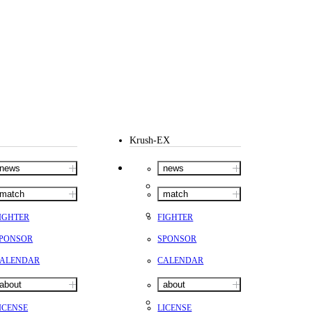
Krush-EX
news
news
match
match
IGHTER
FIGHTER
PONSOR
SPONSOR
ALENDAR
CALENDAR
about
about
ICENSE
LICENSE