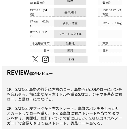
戦歴
O) 16敗 0分
敗 0分
1992.6.8 （34
1986.10.27 （3
生年月日
歳）
9歳）
174cm ・ 60.0k
身長・体重
167cm ・ 0.0kg
g
オーソドック
ファイトスタイル
ス
千葉県富津市
出身地
東京
日本
国籍
日本
SNS
REVIEW
試合レビュー
1R、SATOIが島野の前足に左右のロー。島野もSATOIのローにパンチ
を合わせる。前に出ながら左ミドルを蹴るSATOI。ジャブを基点に右
ロー、奥足ローにつなげる。
2R、SATOIが左フックから右ストレート。島野のパンチをしっかり
とガードしてローを蹴り、下がる島野に右ストレートを当ててダウ
ンを奪う。再開後、島野もパンチで前に出るが、SATOIはそれをノー
ガードで空振りさせて右ストレート、奥足ローを当てる。