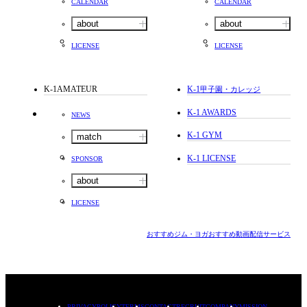
CALENDAR
CALENDAR
about
about
LICENSE
LICENSE
K-1AMATEUR
K-1
甲子園・カレッジ
K-1 AWARDS
NEWS
K-1 GYM
match
K-1 LICENSE
SPONSOR
about
LICENSE
おすすめジム・ヨガ
おすすめ動画配信サービス
PRIVACYPOLICY
TERMS
CONTACT
RECRUIT
COMPANY
MISSION