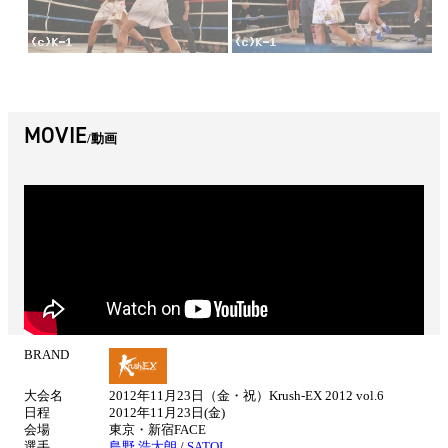
MOVIE
動画
BRAND
試
合
大会名
2012年11月23日（金・祝）Krush-EX 2012 vol.6
情
日程
2012年11月23日(金)
報
会場
東京・新宿FACE
選手
島野 浩太朗
/
SATOI