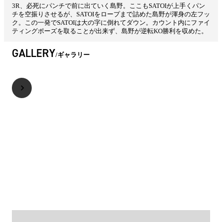
3R、必死にパンチで前に出ていく島野。ここもSATOIが上手くパン
チを空振りさせるが、SATOIをロープまで詰めた島野が渾身の左フッ
ク。この一発でSATOIは大の字に倒れてダウン。カウント内にファイ
ティングポーズを取ることが出来ず、島野が逆転KO勝利を収めた。
GALLERY
ギャラリー