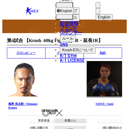
選手
MATCH RESULT
KRUSH-
ショップ
English
EX
English
ニュース
配信情報
日本語
ブランド
スポンサー
試合結果
English
ルール
第4試合 【Krush -60kg Fight/3分3R・延長1R】
SNS
한국어
Krush-EX
について
試合レビュー
ギャラリー
動画
K-1 GYM
中文（简体
K-1 LICENSE
中文（繁體
ไทย
العربية
島野 浩太朗 / Shimano
SATOI / Satoi
Kotaro
3R 0分46秒
KO
菅原道場
所属ジム
44戦 28勝(17K
0戦 0勝(0KO) 0