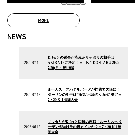
MORE
MOVIE LIST
NEWS
2026.07.15
の
K-Jeeとの試合が流れたサッタリの相手は、
ニ
2026.07.15
AKIRA Jr.に決定！＝「K-1 DONTAKU 2026」
ュ
7.20(月・祝)福岡
ー
ス
2026.07.13
の
ルーカス・アハテルバーグが怪我で欠場に！
ニ
2026.07.13
ターザンの相手は“漢気”出場のK-Jeeに決定＝
ュ
7・20 K-1福岡大会
ー
ス
2026.06.12
の
サッタリがK-Jeeと因縁の再戦！ルーカスvs.タ
ニ
2026.06.12
ーザン怪物対決の裏メインか？＝7・20 K-1福
ュ
岡大会
ー