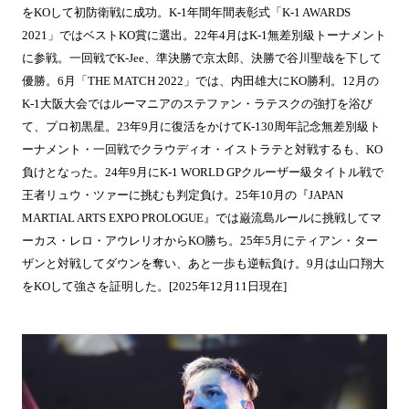
をKOして初防衛戦に成功。K-1年間年間表彰式「K-1 AWARDS
2021」ではベストKO賞に選出。22年4月はK-1無差別級トーナメント
に参戦。一回戦でK-Jee、準決勝で京太郎、決勝で谷川聖哉を下して
優勝。6月「THE MATCH 2022」では、内田雄大にKO勝利。12月の
K-1大阪大会ではルーマニアのステファン・ラテスクの強打を浴び
て、プロ初黒星。23年9月に復活をかけてK-130周年記念無差別級ト
ーナメント・一回戦でクラウディオ・イストラテと対戦するも、KO
負けとなった。24年9月にK-1 WORLD GPクルーザー級タイトル戦で
王者リュウ・ツァーに挑むも判定負け。25年10月の『JAPAN
MARTIAL ARTS EXPO PROLOGUE』では巌流島ルールに挑戦してマ
ーカス・レロ・アウレリオからKO勝ち。25年5月にティアン・ター
ザンと対戦してダウンを奪い、あと一歩も逆転負け。9月は山口翔大
をKOして強さを証明した。[2025年12月11日現在]