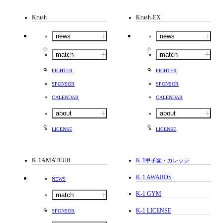
Krush
Krush-EX
news
news
match
match
FIGHTER
FIGHTER
SPONSOR
SPONSOR
CALENDAR
CALENDAR
about
about
LICENSE
LICENSE
K-1AMATEUR
K-1
甲子園・カレッジ
K-1 AWARDS
NEWS
K-1 GYM
match
K-1 LICENSE
SPONSOR