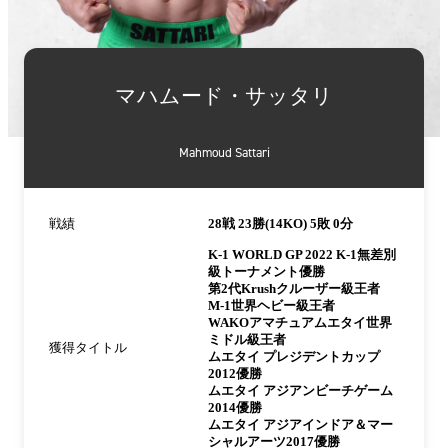
詳
細
マハムード・サッタリ
情
報
Mahmoud Sattari
戦績
28戦 23勝(14KO) 5敗 0分
K-1 WORLD GP 2022 K-1無差別
級トーナメント優勝
第2代Krushクルーザー級王者
M-1世界ヘビー級王者
WAKOアマチュアムエタイ世界
ミドル級王者
獲得タイトル
ムエタイ プレジデントカップ
2012優勝
ムエタイ アジアンビーチゲーム
2014優勝
ムエタイ アジアインドア＆マー
シャルアーツ2017優勝