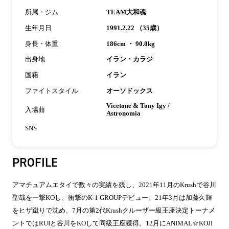
所属・ジム
TEAM大和魂
生年月日
1991.2.22 （35歳）
身長・体重
186cm ・ 90.0kg
出身地
イラン・カラジ
国籍
イラン
ファイトスタイル
オーソドックス
Vicetone & Tony Igy /
入場曲
Astronomia
SNS
PROFILE
アマチュアムエタイで数々の実績を残し、2021年11月のKrushで谷川
聖哉を一撃KOし、衝撃のK-1 GROUPデビュー。21年3月は加藤久輝
をヒザ蹴りで沈め、7月の第2代Krushクルーザー級王座決定トーナメ
ントではRUIと谷川をKOして同級王座獲得。12月にANIMAL☆KOJI