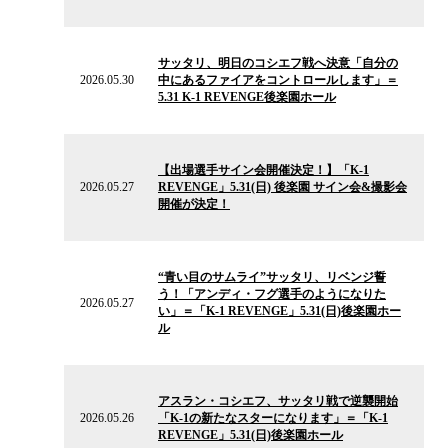
ス
2026.05.30
の
サッタリ、明日のコシエフ戦へ決意「自分の
ニ
2026.05.30
中にあるファイアをコントロールします」＝
ュ
5.31 K-1 REVENGE後楽園ホール
ー
ス
2026.05.27
の
【出場選手サイン会開催決定！】「K-1
ニ
2026.05.27
REVENGE」5.31(日) 後楽園 サイン会&撮影会
ュ
開催が決定！
ー
ス
2026.05.27
の
“青い目のサムライ”サッタリ、リベンジ誓
ニ
う！「アンディ・フグ選手のようになりた
ュ
2026.05.27
い」＝「K-1 REVENGE」5.31(日)後楽園ホー
ー
ル
ス
2026.05.26
の
アスラン・コシエフ、サッタリ戦で逆襲開始
ニ
2026.05.26
「K-1の新たなスターになります」＝「K-1
ュ
REVENGE」5.31(日)後楽園ホール
ー