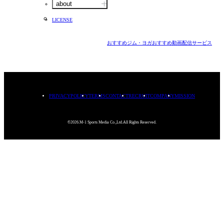
about
LICENSE
おすすめジム・ヨガ
おすすめ動画配信サービス
PRIVACYPOLICY
TERMS
CONTACT
RECRUIT
COMPANY
MISSION
©2026.M-1 Sports Media Co.,Ltd.All Rights Reserved.