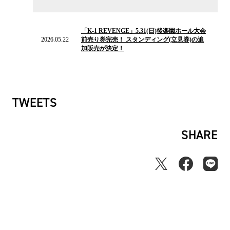
ス
2026.05.22
の
「K-1 REVENGE」5.31(日)後楽園ホール大会
ニ
2026.05.22
前売り券完売！ スタンディング(立見券)の追
ュ
加販売が決定！
ー
ス
TWEETS
SHARE