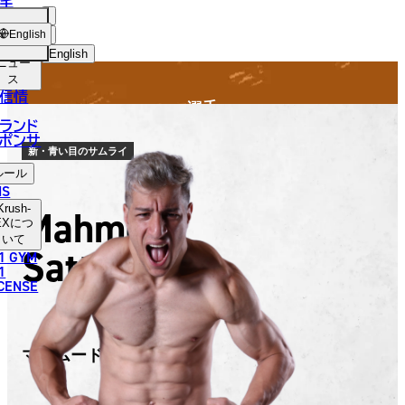
手
FIGHTER
SH-
ショッ
English
プ
English
ニュー
ス
日本語
信情
選手
English
ランド
ポンサ
한국어
新・青い目のサムライ
ルール
中文（简体）
NS
Krush-
Mahmoud
中文（繁體）
EX
につ
いて
Sattari
1 GYM
ไทย
1
ICENSE
العربية
マハムード・サッタリ