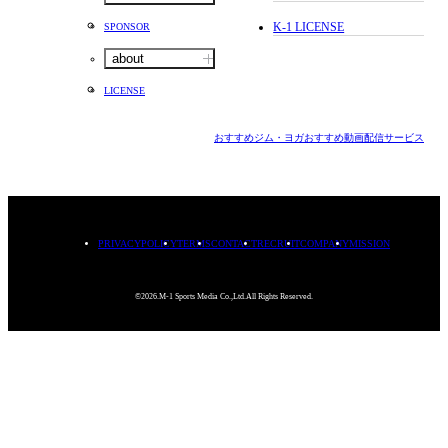
K-1 LICENSE
SPONSOR
about
LICENSE
おすすめジム・ヨガ
おすすめ動画配信サービス
PRIVACYPOLICY
TERMS
CONTACT
RECRUIT
COMPANY
MISSION
©2026.M-1 Sports Media Co.,Ltd.All Rights Reserved.