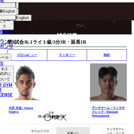
手
MATCH RESULT
ショッ
English
プ
English
ニュー
ス
日本語
P
信情
試合結果
English
ランド
第9試合/K-1ライト級/3分3R・延長1R
ポンサ
한국어
試合レビュー
ギャラリー
動画
ルール
中文（简体）
NS
K-1
中文（繁體）
WGP
に
ついて
1 GYM
ไทย
1
ICENSE
العربية
大沢 文也 / Osawa
デンサヤーム・ウィラサ
Fumiya
クレック / Dansiam
3-0
Weerasakreck
30:28/30:27/29:28
判定
ウィラサクレ
ザウルスプロ
所属ジム
ック・フェア