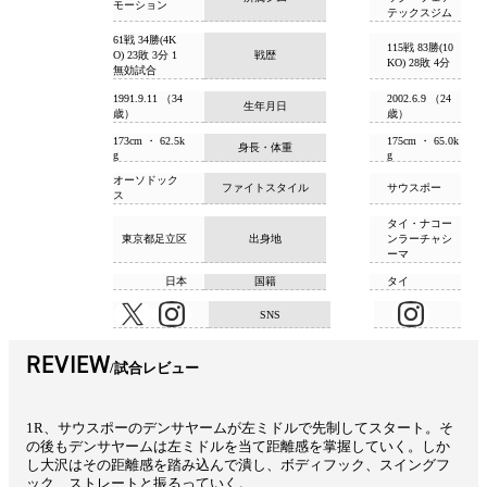
モーション
テックスジム
61戦 34勝(4K
115戦 83勝(10
O) 23敗 3分 1
戦歴
KO) 28敗 4分
無効試合
1991.9.11 （34
2002.6.9 （24
生年月日
歳）
歳）
173cm ・ 62.5k
175cm ・ 65.0k
身長・体重
g
g
オーソドック
ファイトスタイル
サウスポー
ス
タイ・ナコー
東京都足立区
出身地
ンラーチャシ
ーマ
日本
国籍
タイ
SNS
REVIEW
試合レビュー
1R、サウスポーのデンサヤームが左ミドルで先制してスタート。そ
の後もデンサヤームは左ミドルを当て距離感を掌握していく。しか
し大沢はその距離感を踏み込んで潰し、ボディフック、スイングフ
ック、ストレートと振るっていく。