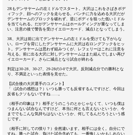
2Rもデンサヤームの左ミドルでスタート。大沢はこれをさばきボデ
ィフック、顔へのフックを走らせる。パンチに力を込める大沢だが
デンサヤームのブロックを破れず、逆にボディを狙った低いミドル
を当てられる。だがデンサヤームはホールディングが重なってしま
い、注意の後で警告を受けイエローカード、減点1となってしまう。
3R、大沢は前に出てデンサヤームの左ミドルを受けても下がらな
い。ロープを背にしたデンサヤームに大沢は右ロングフックをヒッ
ト。デンサヤームは思わず組みつくが、レフェリーはこれに注意を
与える。前に出る大沢に対しデンサヤームはまた組んでしまい再び
イエローカード。さらに減点となり試合が終わる
判定は30-28、30-27、29-28の3-0で大沢。反則減点分での勝利とな
り、不満足といった表情を見せた。
【試合後の大沢選手のコメント】
「（試合の感想は？）いつも勝っても反省するんですけど、今回は
反省もクソもないですね……。
（相手の印象は？）相手どうのこうのとかじゃなくて、いつも僕は
つまんない試合なんですけど、本当に何とも言えないというか、今
まででもこんな気持ちはないというか、何してるんだろうという感
じです。
（相手に対しての憤り？）全然違います。相手には全く。自分にで
すね。勝った試合、負けた試合含めても、一番悔しいかもしれない