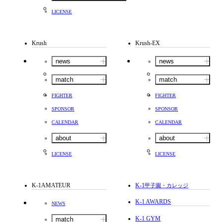
LICENSE
Krush
Krush-EX
news
news
match
match
FIGHTER
FIGHTER
SPONSOR
SPONSOR
CALENDAR
CALENDAR
about
about
LICENSE
LICENSE
K-1AMATEUR
K-1
甲子園・カレッジ
K-1 AWARDS
NEWS
K-1 GYM
match