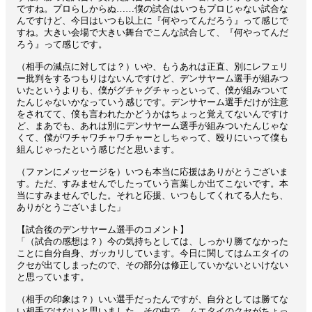
ですね。プロらしからぬ……僕の試合はいつもプロじゃない試合な
んですけど、今日はいつも以上に『何やってんだろう』って感じで
すね。大きい会場で大きい舞台でこんな試合して、『何やってんだ
ろう』って感じです。
（相手の減点に対しては？）いや、もうあれは正直、別にレフェリ
ー批判をするつもりはないんですけど、デンサヤーム選手が組みつ
いたというよりも、僕がグチャグチャっといって、僕が組みついて
たんじゃないかなっていう感じです。デンサヤーム選手だけが注意
をされてて、僕も言われたかどうかはちょっと覚えてないんですけ
ど、まあでも、あれは別にデンサヤーム選手が組みついたんじゃな
くて、僕がワチャワチャワチャーとしちゃって、殴りにいって僕も
組んじゃったという感じだと思います。
（ファンにメッセージを）いつも本当に応援はありがとうございま
す。ただ、すみませんでしたっていう言葉しか出てこないです。本
当にすみませんでした。それと応援、いつもしてくれてる人たち、
ありがとうございました」
【試合後のデンサヤーム選手のコメント】
「（試合の感想は？）今の気持ちとしては、しっかり勝てなかった
ことに自分自身、ガッカリしています。今日に関してはムエタイの
クセが出てしまったので、その部分は修正していかないといけない
と思っています。
（相手の印象は？）いい選手だったんですが、自分としては勝てな
い相手ではないと思いました。その中で、ムエタイのクセがちょっ