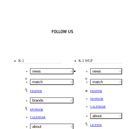
FOLLOW US
K-1
K-1 WGP
news
news
match
match
FIGHTER
FIGHTER
SPONSOR
brands
CALENDAR
SPONSOR
about
CALENDAR
LICENSE
about