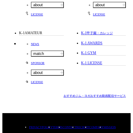
about
about
LICENSE
LICENSE
K-1AMATEUR
K-1
甲子園・カレッジ
K-1 AWARDS
NEWS
K-1 GYM
match
K-1 LICENSE
SPONSOR
about
LICENSE
おすすめジム・ヨガ
おすすめ動画配信サービス
PRIVACYPOLICY
TERMS
CONTACT
RECRUIT
COMPANY
MISSION