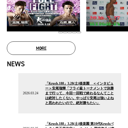
MORE
MOVIE LIST
NEWS
2026.03.24
の
「Krush.188」3.28(土)後楽園 ＜インタビュ
ニ
ー＞安尾瑠輝「フライ級トーナメントで決勝
ュ
2026.03.24
まで行って、今回一回戦で終わるなんてこと
ー
は絶対したくない。やっぱり安尾は強いよね
ス
と思われたいので、絶対勝ちたい」
2026.02.25
の
「Krush.188」3.28(土)後楽園 第10代Krushバ
ニ