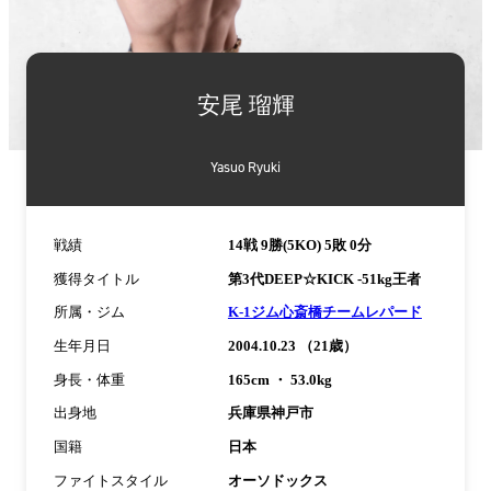
詳
細
安尾 瑠輝
情
報
Yasuo Ryuki
戦績
14戦 9勝(5KO) 5敗 0分
獲得タイトル
第3代DEEP☆KICK -51kg王者
所属・ジム
K-1ジム心斎橋チームレパード
生年月日
2004.10.23 （21歳）
身長・体重
165cm ・ 53.0kg
出身地
兵庫県神戸市
国籍
日本
ファイトスタイル
オーソドックス