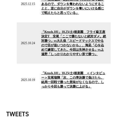
ュ
2025.12.15
あるので、ダウンを奪われないようにするこ
ー
とと、逆に自分がダウンを奪いにいける感じ
ス
で戦えたらと思っている」
2025.10.24
の
「Krush.181」10.25(土)後楽園 フライ級王座
ニ
決定T 安尾「ここで勝たないと絶対ダメ。絶
ュ
対勝つ」vs大久保「スピードマックスでやる
ー
2025.10.24
ので目が追いつかないかも」、海凪「心を込
ス
めて練習してきた。今回は失神させる」vs上
遠野「しっかりわかりやすい形で勝つ」
2025.10.19
の
「Krush.181」10.25(土)後楽園 ＜インタビュ
ニ
ー＞安尾瑠輝「次、この準決勝で負けたら、
ュ
2025.10.19
結局一回戦で勝った意味がなくなるので、し
ー
っかり今回も勝って決勝に上がる」
ス
TWEETS