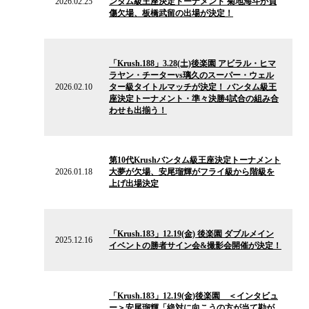
2026.02.25
ンタム級王座決定トーナメント 菊地海斗が負
ュ
傷欠場、板橋武留の出場が決定！
ー
ス
2026.02.10
の
「Krush.188」3.28(土)後楽園 アビラル・ヒマ
ニ
ラヤン・チーターvs璃久のスーパー・ウェル
ュ
2026.02.10
ター級タイトルマッチが決定！ バンタム級王
ー
座決定トーナメント・準々決勝4試合の組み合
ス
わせも出揃う！
2026.01.18
の
第10代Krushバンタム級王座決定トーナメント
ニ
2026.01.18
大夢が欠場、安尾瑠輝がフライ級から階級を
ュ
上げ出場決定
ー
ス
2025.12.16
の
「Krush.183」12.19(金) 後楽園 ダブルメイン
ニ
2025.12.16
イベントの勝者サイン会&撮影会開催が決定！
ュ
ー
ス
2025.12.15
の
「Krush.183」12.19(金)後楽園 ＜インタビュ
ニ
ー＞安尾瑠輝「絶対に向こうの方が当て勘が