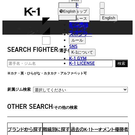
選手
FIGHTER
K-
ショップ
English
1
English
ニュース
配信情報
日本語
ブランド
スポンサー
選手
English
ルール
SNS
SEARCH FIGHTER
한국어
選手を探す
K-1
について
K-1 GYM
中文（简体
K-1 LICENSE
検索
中文（繁體
※カナ・英・ひらがな・カタカナ・アルファベット可
ไทย
所属ジム検索
العربية
OTHER SEARCH
その他の検索
ブランドから探す
階級別に探す
過去のK-1トーナメント優勝者