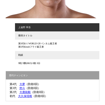
上遠野 寧吾
獲得タイトル
第3代K-1 WORLD GPバンタム級王者
第5代Krushフライ級王者
戦績
9戦 9勝(6KO) 0敗 0分
歴代チャンピオン
第4代
大夢
（防衛0回）
第3代
悠斗
（防衛0回）
第2代
大鹿統毅
（防衛0回）
初代
大久保琉唯
（防衛0回）