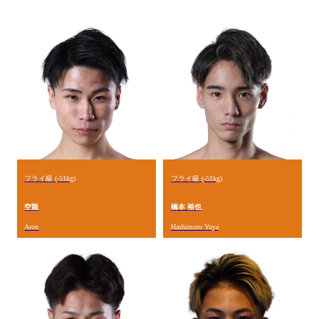
フライ級 (-51kg)
フライ級 (-51kg)
空龍
橋本 裕也
Aron
Hashimoto Yuya