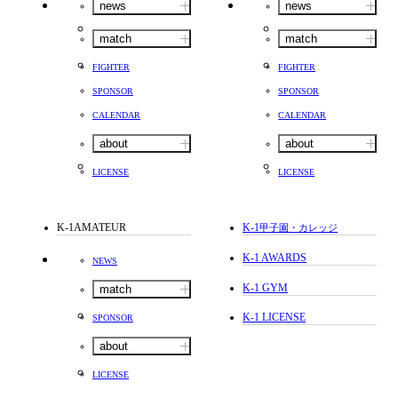
news
news
match
match
FIGHTER
FIGHTER
SPONSOR
SPONSOR
CALENDAR
CALENDAR
about
about
LICENSE
LICENSE
K-1AMATEUR
K-1
甲子園・カレッジ
K-1 AWARDS
NEWS
K-1 GYM
match
K-1 LICENSE
SPONSOR
about
LICENSE