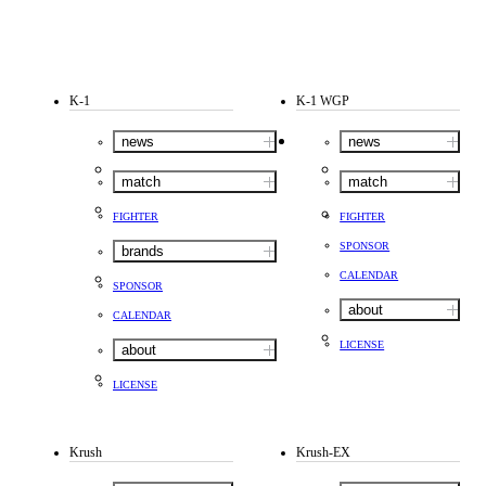
K-1
K-1 WGP
news
news
match
match
FIGHTER
FIGHTER
SPONSOR
brands
CALENDAR
SPONSOR
about
CALENDAR
LICENSE
about
LICENSE
Krush
Krush-EX