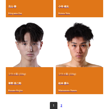
北山 善
小寺 雄太
Kitayama Zen
Kotera Yuta
フライ級 (-51kg)
フライ級 (-51kg)
草野 浩二郎
松本 愛斗
Kusano Kojiro
Matsumoto Naruto
1
2