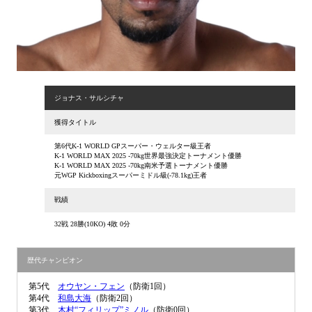
ジョナス・サルシチャ
獲得タイトル
第6代K-1 WORLD GPスーパー・ウェルター級王者
K-1 WORLD MAX 2025 -70kg世界最強決定トーナメント優勝
K-1 WORLD MAX 2025 -70kg南米予選トーナメント優勝
元WGP Kickboxingスーパーミドル級(-78.1kg)王者
戦績
32戦 28勝(10KO) 4敗 0分
歴代チャンピオン
第5代
オウヤン・フェン
（防衛1回）
第4代
和島大海
（防衛2回）
第3代
木村“フィリップ”ミノル
（防衛0回）