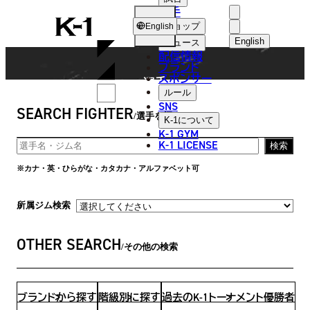
選手
FIGHTER
K-
ショップ
English
1
English
ニュース
配信情報
日本語
ブランド
スポンサー
選手
English
ルール
SNS
SEARCH FIGHTER
한국어
選手を探す
K-1
について
K-1 GYM
中文（简体
K-1 LICENSE
検索
中文（繁體
※カナ・英・ひらがな・カタカナ・アルファベット可
ไทย
所属ジム検索
العربية
OTHER SEARCH
その他の検索
ブランドから探す
階級別に探す
過去のK-1トーナメント優勝者