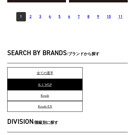
1
2
3
4
5
6
7
8
9
10
11
SEARCH BY BRANDS
ブランドから探す
全ての選手
K-1 WGP
Krush
Krush-EX
DIVISION
階級別に探す