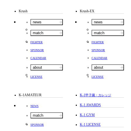
Krush
Krush-EX
news
news
match
match
FIGHTER
FIGHTER
SPONSOR
SPONSOR
CALENDAR
CALENDAR
about
about
LICENSE
LICENSE
K-1AMATEUR
K-1
甲子園・カレッジ
K-1 AWARDS
NEWS
K-1 GYM
match
K-1 LICENSE
SPONSOR