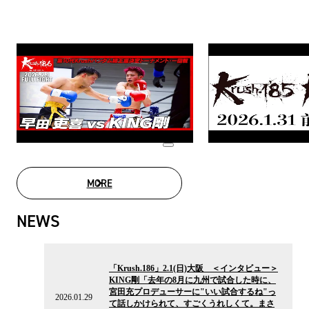
MORE
MOVIE LIST
NEWS
2026.01.29
の
「Krush.186」2.1(日)大阪 ＜インタビュー＞
ニ
KING剛「去年の8月に九州で試合した時に、
ュ
宮田充プロデューサーに"いい試合するね"っ
ー
2026.01.29
て話しかけられて、すごくうれしくて。まさ
ス