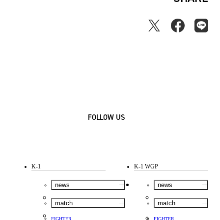
FOLLOW US
K-1
K-1 WGP
news
news
match
match
FIGHTER
FIGHTER