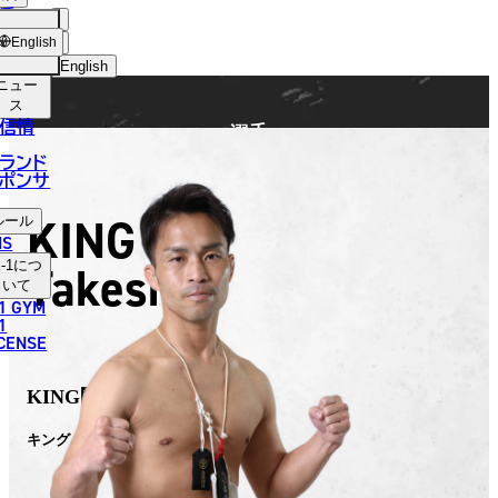
手
FIGHTER
ショッ
English
プ
English
ニュー
日本語
ス
信情
選手
English
ランド
ポンサ
한국어
KING
ルール
中文（简体）
NS
Takeshi
-1
につ
中文（繁體）
いて
1 GYM
ไทย
1
ICENSE
العربية
KING剛
キング タケシ