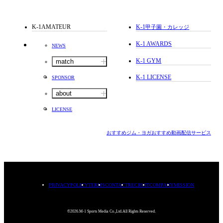
K-1AMATEUR
K-1
甲子園・カレッジ
K-1 AWARDS
NEWS
K-1 GYM
match
K-1 LICENSE
SPONSOR
about
LICENSE
おすすめジム・ヨガ
おすすめ動画配信サービス
PRIVACYPOLICY
TERMS
CONTACT
RECRUIT
COMPANY
MISSION
©2026.M-1 Sports Media Co.,Ltd.All Rights Reserved.