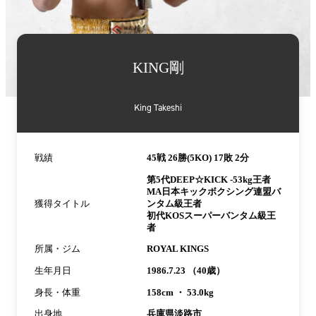
詳
細
KING剛
情
報
King Takeshi
戦績
45戦 26勝(5KO) 17敗 2分
第5代DEEP☆KICK -53kg王者
MA日本キックボクシング連盟バ
獲得タイトル
ンタム級王者
初代KOSスーパーバンタム級王
者
所属・ジム
ROYAL KINGS
生年月日
1986.7.23 （40歳）
身長・体重
158cm ・ 53.0kg
出身地
兵庫県淡路市