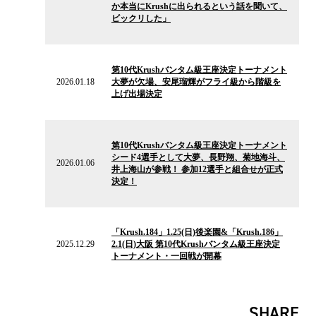
か本当にKrushに出られるという話を聞いて、
ビックリした」
2026.01.18
の
第10代Krushバンタム級王座決定トーナメント
ニ
2026.01.18
大夢が欠場、安尾瑠輝がフライ級から階級を
ュ
上げ出場決定
ー
ス
2026.01.06
の
第10代Krushバンタム級王座決定トーナメント
ニ
シード4選手として大夢、長野翔、菊地海斗、
ュ
2026.01.06
井上海山が参戦！ 参加12選手と組合せが正式
ー
決定！
ス
2025.12.29
の
「Krush.184」1.25(日)後楽園&「Krush.186」
ニ
2025.12.29
2.1(日)大阪 第10代Krushバンタム級王座決定
ュ
トーナメント・一回戦が開幕
ー
ス
SHARE