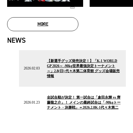
MORE
MOVIE LIST
NEWS
2026.02.03
の
【新選手グッズ発売決定！】「K-1 WORLD
ニ
GP 2026～ -90kg世界最強決定トーナメント
ュ
2026.02.03
～」2.8(日) 代々木第二体育館 グッズ会場販売
ー
情報
ス
2026.01.23
の
全試合順が決定！ 第一試合は「倉田永輝 vs 齊
ニ
2026.01.23
藤龍之介」！ メインの最終試合は「-90kgトー
ュ
ナメント・決勝戦」＝2026.2.8K-1代々木第二
ー
ス