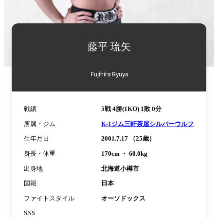
詳
細
藤平 琉矢
情
報
Fujihira Ryuya
戦績
5戦 4勝(1KO) 1敗 0分
所属・ジム
K-1ジム三軒茶屋シルバーウルフ
生年月日
2001.7.17 （25歳）
身長・体重
170cm ・ 60.0kg
出身地
北海道小樽市
国籍
日本
ファイトスタイル
オーソドックス
SNS