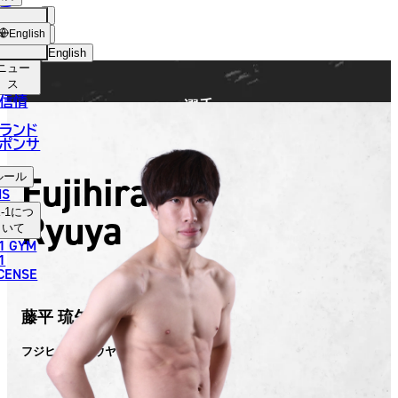
手
FIGHTER
ショッ
English
プ
English
ニュー
日本語
ス
信情
選手
English
ランド
ポンサ
한국어
Fujihira
ルール
中文（简体）
NS
Ryuya
-1
につ
中文（繁體）
いて
1 GYM
ไทย
1
ICENSE
العربية
藤平 琉矢
フジヒラ リュウヤ