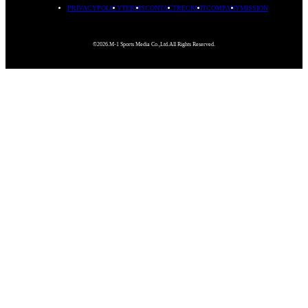
PRIVACYPOLICY
TERMS
CONTACT
RECRUIT
COMPANY
MISSION
©2026.M-1 Sports Media Co.,Ltd.All Rights Reserved.