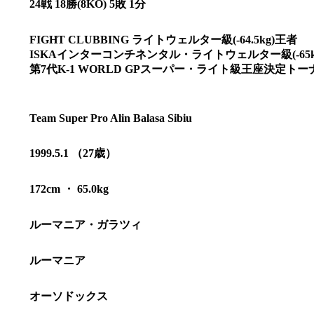
24戦 18勝(8KO) 5敗 1分
FIGHT CLUBBING ライトウェルター級(-64.5kg)王者
ISKAインターコンチネンタル・ライトウェルター級(-65k
第7代K-1 WORLD GPスーパー・ライト級王座決定ト
Team Super Pro Alin Balasa Sibiu
1999.5.1 （27歳）
172cm ・ 65.0kg
ルーマニア・ガラツィ
総合トップ
K-1 WGP
Krush
ルーマニア
Krush-EX
K-1
アマチュ
K-1
甲子園・
K-1 AWAR
オーソドックス
K-