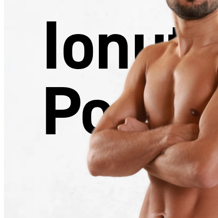
Ionut
Popa