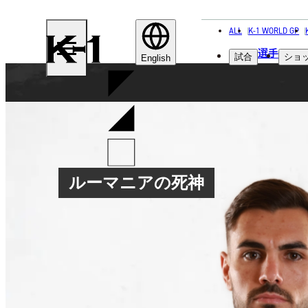
ALL
K-1 WORLD GP
K-
選手
試合
ショ
1
English
ルーマニアの死神