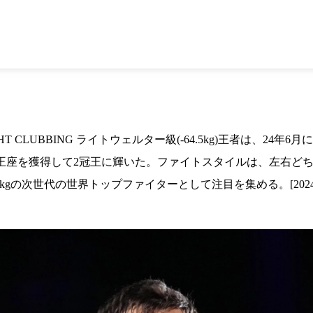
1.SHOP
ズ
K-
（
1.SHOP
ト
ギャラリー（
ー）
ギャラリー（写
ギャラリー（動
K-1
（K
GYM
ム）
K-
（フ
1.CLUB
ブ）
T CLUBBING ライトウェルター級(-64.5kg)王者は、24
kg)王座を獲得して2冠王に輝いた。ファイトスタイルは、左右
K-1 WGP
kgの次世代の世界トップファイターとして注目を集める。[2024
ル
Krush公式
Krush-EX
ル
K-1アマチュ
ル
K-1甲子園・
ルール