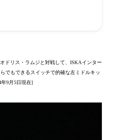
）
Facebook(JP)
チケッ
X(En)
）
Instagram(EN)
ポスタ
Youtube(EN)
Podcast(EN)
真）
weibo(CH)
画）
Official site(EN)
-1ジ
ァンクラ
K-1
の理念
K-1
とは
K-1 WGP
とは
年6月にオドリス・ラムジと対戦して、ISKAインター
Krush
とは
Krush-EX
とは
どちらでもできるスイッチで的確な左ミドルキッ
K-1
アマチュアとは
公式ルー
K-
甲子園・カレッジ
年9月5日現在]
1
とは
ルール
K-1 AWARDS
とは
公式ルー
■ ガールズ
ガールズ一
アルー
覧
K-
ガール
カレッジ
1
ズ
Krush
ガー
ルズ