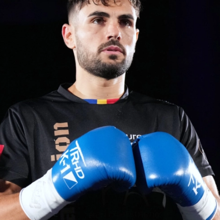
試合日程
試合結果
チケット
グッズ
全て
イベント
トピックス
メディア
チケット・グッズ
読みもの
コラム