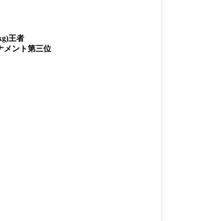
g)王者
ーナメント第三位
一覧
X(JP)
X(Krush)
X(アマチュア大会)
ア
Instagram(JP)
カレッジ
TikTok(JP)
DS
LINE(JP)
（グッ
Youtube(JP)