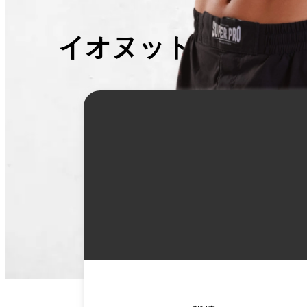
イオヌット・ポパ
詳
細
情
報