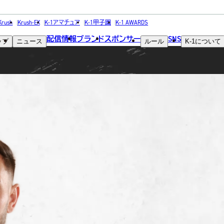
FIGHTER
Krush
Krush-EX
K-1アマチュア
K-1甲子園
K-1 AWARDS
配信情報
ブランド
スポンサー
SNS
ップ
ニュース
ルール
K-1
について
選手