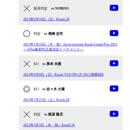
延長判定
vs NOMAN
2013年6月16日（日）Krush.29
判定
vs 尾崎 圭司
2013年1月14日（月・祝）Jawin presents Krush Grand Prix 2013
～-67kg級初代王座決定トーナメント～
KO
vs 東本 央貴
2012年9月9日（日）Krush YOUTH GP 2012 開幕戦II
KO
vs 佐々木 大蔵
2012年7月21日（土）Krush.20
判定
vs 梶原 龍児
2012年5月3日（木・祝）Krush.18