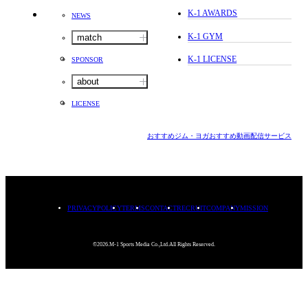
K-1 AWARDS
NEWS
K-1 GYM
match
K-1 LICENSE
SPONSOR
about
LICENSE
おすすめジム・ヨガ
おすすめ動画配信サービス
PRIVACYPOLICY
TERMS
CONTACT
RECRUIT
COMPANY
MISSION
©2026.M-1 Sports Media Co.,Ltd.All Rights Reserved.