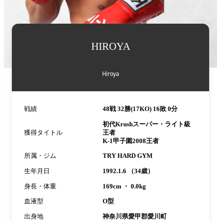
詳
HIROYA
細
情
報
Hiroya
戦績
48戦 32勝(17KO) 16敗 0分
初代Krushスーパー・ライト級
獲得タイトル
王者
K-1甲子園2008王者
所属・ジム
TRY HARD GYM
生年月日
1992.1.6 （34歳）
身長・体重
169cm ・ 0.0kg
血液型
O型
出身地
神奈川県愛甲郡愛川町