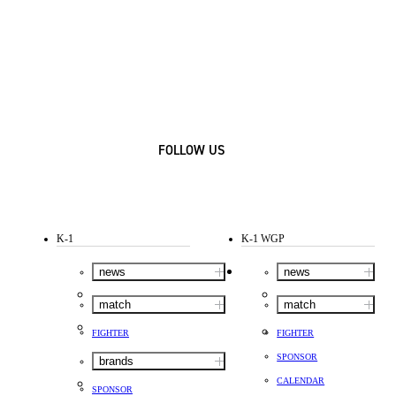
FOLLOW US
K-1
K-1 WGP
news
news
match
match
FIGHTER
FIGHTER
SPONSOR
brands
CALENDAR
SPONSOR