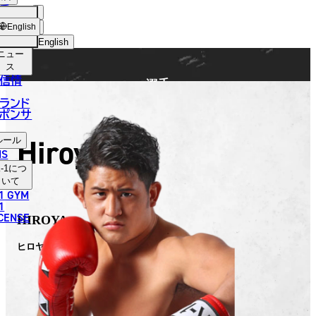
手
FIGHTER
ショッ
English
プ
English
ニュー
日本語
ス
信情
選手
English
ランド
ポンサ
한국어
Hiroya
ルール
中文（简体）
NS
-1
につ
中文（繁體）
いて
1 GYM
ไทย
1
ICENSE
HIROYA
العربية
ヒロヤ