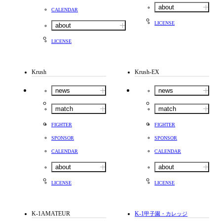
about
CALENDAR
LICENSE
about
LICENSE
Krush
Krush-EX
news
news
match
match
FIGHTER
FIGHTER
SPONSOR
SPONSOR
CALENDAR
CALENDAR
about
about
LICENSE
LICENSE
K-1AMATEUR
K-1
甲子園・カレッジ