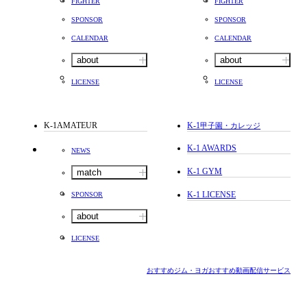
FIGHTER
FIGHTER
SPONSOR
SPONSOR
CALENDAR
CALENDAR
about
about
LICENSE
LICENSE
K-1AMATEUR
K-1
甲子園・カレッジ
K-1 AWARDS
NEWS
K-1 GYM
match
K-1 LICENSE
SPONSOR
about
LICENSE
おすすめジム・ヨガ
おすすめ動画配信サービス