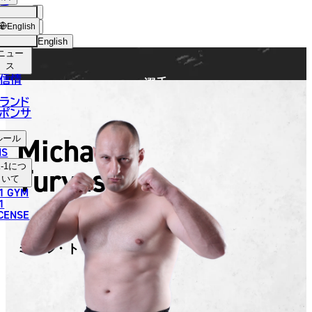
手
FIGHTER
ショッ
English
プ
English
ニュー
日本語
ス
信情
選手
English
ランド
ポンサ
한국어
Michal
ルール
中文（简体）
NS
Turynski
-1
につ
中文（繁體）
いて
1 GYM
ไทย
1
ICENSE
العربية
ミハル・トゥリンスキー