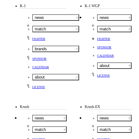
K-1
K-1 WGP
news
news
match
match
FIGHTER
FIGHTER
SPONSOR
brands
CALENDAR
SPONSOR
about
CALENDAR
LICENSE
about
LICENSE
Krush
Krush-EX
news
news
match
match