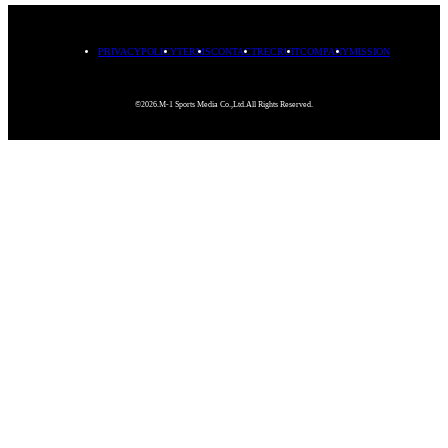
PRIVACYPOLICY
TERMS
CONTACT
RECRUIT
COMPANY
MISSION
©2026.M-1 Sports Media Co.,Ltd.All Rights Reserved.