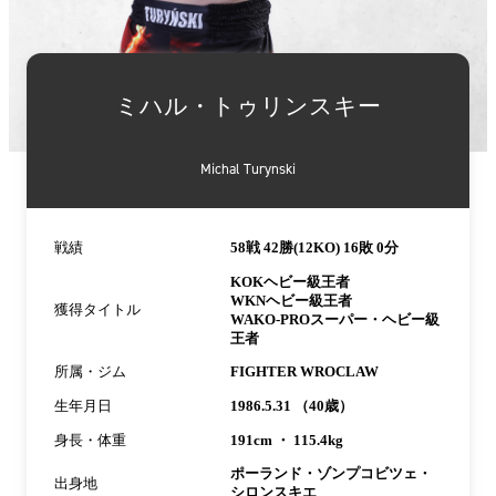
詳
細
ミハル・トゥリンスキー
情
報
Michal Turynski
戦績
58戦 42勝(12KO) 16敗 0分
KOKヘビー級王者
WKNヘビー級王者
獲得タイトル
WAKO-PROスーパー・ヘビー級
王者
所属・ジム
FIGHTER WROCLAW
生年月日
1986.5.31 （40歳）
身長・体重
191cm ・ 115.4kg
ポーランド・ゾンプコビツェ・
出身地
シロンスキエ