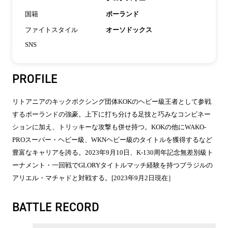
国籍
ポーランド
ファイトスタイル
オーソドックス
SNS
PROFILE
リトアニアのキックボクシング団体KOKのヘビー級王者として参戦
するポーランドの強豪。上下に打ち分ける足技と巧みなコンビネー
ションに加え、トリッキーな攻撃も併せ持つ。KOKの他にWAKO-
PROスーパー・ヘビー級、WKNヘビー級のタイトルを獲得するなど
豊富なキャリアを誇る。2023年9月10日、K-130周年記念無差別級ト
ーナメント・一回戦でGLORYタイトルマッチ経験を持つブラジルの
アリエル・マチャドと対戦する。[2023年9月2日現在］
BATTLE RECORD