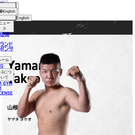
手
FIGHTER
ショッ
English
プ
English
ニュー
日本語
ス
信情
選手
English
ランド
ポンサ
한국어
Yamane
ルール
中文（简体）
NS
Takeo
-1
につ
中文（繁體）
いて
1 GYM
ไทย
1
ICENSE
العربية
山根 武夫
ヤマネ タケオ