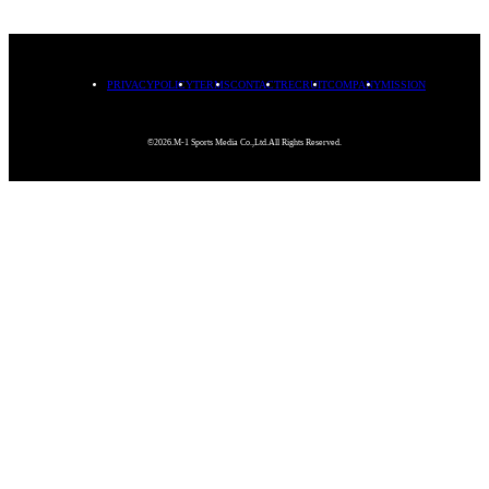
PRIVACYPOLICY
TERMS
CONTACT
RECRUIT
COMPANY
MISSION
©2026.M-1 Sports Media Co.,Ltd.All Rights Reserved.