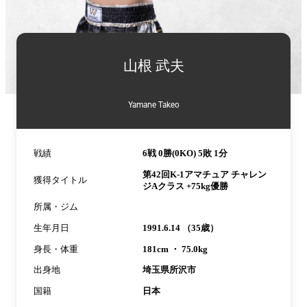
詳
細
山根 武夫
情
報
Yamane Takeo
戦績
6戦 0勝(0KO) 5敗 1分
第42回K-1アマチュア チャレン
獲得タイトル
ジAクラス +75kg優勝
所属・ジム
生年月日
1991.6.14 （35歳）
身長・体重
181cm ・ 75.0kg
出身地
埼玉県所沢市
国籍
日本