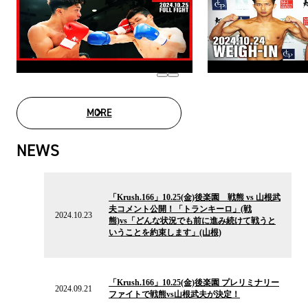
MORE
MOVIE LIST
NEWS
2024.10.23
の
「Krush.166」10.25(金)後楽園 戦熊 vs 山根武
ニ
夫コメント公開！「トランキーロ」(戦
ュ
2024.10.23
熊)vs「どんな状況でも前に進み続けて戦うと
ー
いうことを約束します」(山根)
ス
2024.09.21
の
「Krush.166」10.25(金)後楽園 プレリミナリー
ニ
2024.09.21
ファイトで戦熊vs山根武夫が決定！
ュ