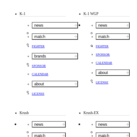
K-1
K-1 WGP
news
news
match
match
FIGHTER
FIGHTER
SPONSOR
brands
CALENDAR
SPONSOR
about
CALENDAR
LICENSE
about
LICENSE
Krush
Krush-EX
news
news
match
match