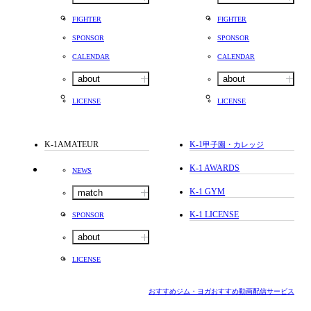
FIGHTER
FIGHTER
SPONSOR
SPONSOR
CALENDAR
CALENDAR
about
about
LICENSE
LICENSE
K-1AMATEUR
K-1
甲子園・カレッジ
K-1 AWARDS
NEWS
K-1 GYM
match
K-1 LICENSE
SPONSOR
about
LICENSE
おすすめジム・ヨガ
おすすめ動画配信サービス