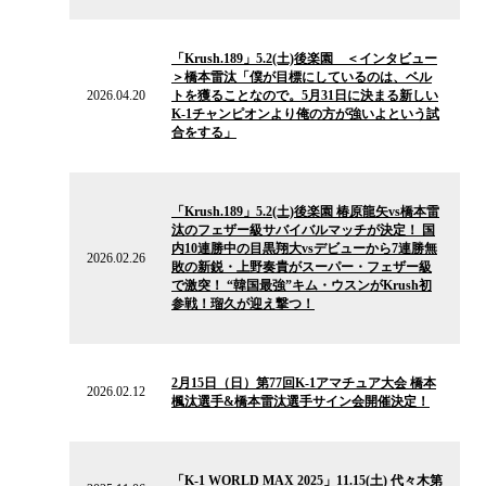
2026.04.20
の
「Krush.189」5.2(土)後楽園 ＜インタビュー
ニ
＞橋本雷汰「僕が目標にしているのは、ベル
ュ
2026.04.20
トを獲ることなので。5月31日に決まる新しい
ー
K-1チャンピオンより俺の方が強いよという試
ス
合をする」
2026.02.26
の
「Krush.189」5.2(土)後楽園 椿原龍矢vs橋本雷
ニ
汰のフェザー級サバイバルマッチが決定！ 国
ュ
内10連勝中の目黒翔大vsデビューから7連勝無
ー
2026.02.26
敗の新鋭・上野奏貴がスーパー・フェザー級
ス
で激突！ “韓国最強”キム・ウスンがKrush初
参戦！瑠久が迎え撃つ！
2026.02.12
の
2月15日（日）第77回K-1アマチュア大会 橋本
ニ
2026.02.12
楓汰選手&橋本雷汰選手サイン会開催決定！
ュ
ー
ス
2025.11.06
の
「K-1 WORLD MAX 2025」11.15(土) 代々木第
ニ