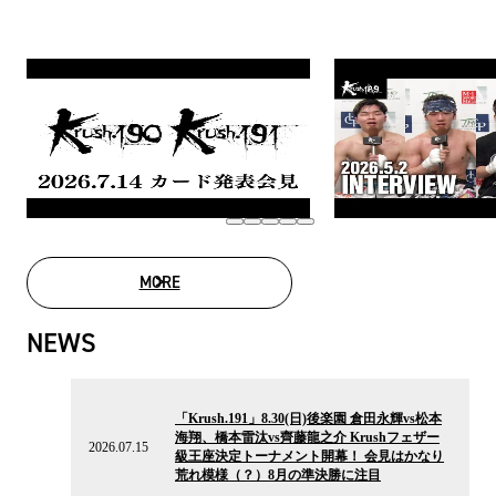
MORE
MOVIE LIST
NEWS
2026.07.15
の
「Krush.191」8.30(日)後楽園 倉田永輝vs松本
ニ
海翔、橋本雷汰vs齊藤龍之介 Krushフェザー
ュ
2026.07.15
級王座決定トーナメント開幕！ 会見はかなり
ー
荒れ模様（？）8月の準決勝に注目
ス