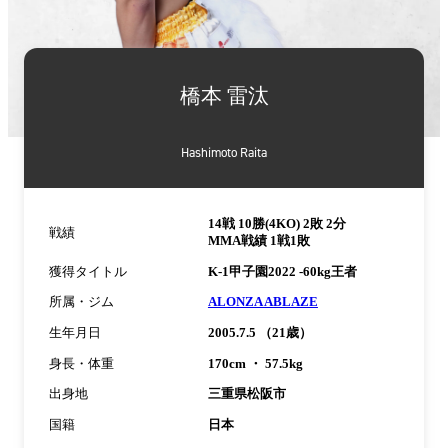
詳
細
橋本 雷汰
情
報
Hashimoto Raita
14戦 10勝(4KO) 2敗 2分
戦績
MMA戦績 1戦1敗
獲得タイトル
K-1甲子園2022 -60kg王者
所属・ジム
ALONZA ABLAZE
生年月日
2005.7.5 （21歳）
身長・体重
170cm ・ 57.5kg
出身地
三重県松阪市
国籍
日本