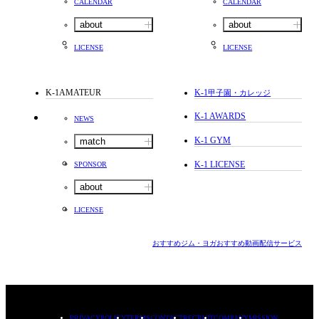
CALENDAR
CALENDAR
about
about
LICENSE
LICENSE
K-1AMATEUR
K-1
甲子園・カレッジ
K-1 AWARDS
NEWS
K-1 GYM
match
K-1 LICENSE
SPONSOR
about
LICENSE
おすすめジム・ヨガ
おすすめ動画配信サービス
PRIVACYPOLICY
TERMS
CONTACT
RECRUIT
COMPANY
MISSION