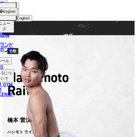
手
FIGHTER
ショッ
English
プ
English
ニュー
日本語
ス
信情
選手
English
ランド
ポンサ
한국어
雷獣
ルール
中文（简体）
NS
Hashimoto
-1
につ
中文（繁體）
いて
1 GYM
Raita
ไทย
1
ICENSE
العربية
橋本 雷汰
ハシモト ライタ