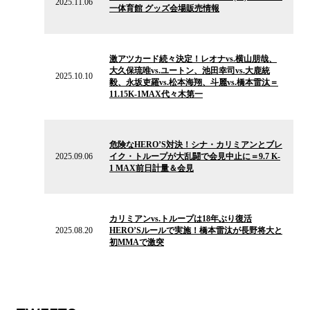
2025.11.06
一体育館 グッズ会場販売情報
ュ
ー
ス
2025.10.10
の
激アツカード続々決定！レオナvs.横山朋哉、
ニ
大久保琉唯vs.ユートン、池田幸司vs.大鹿統
ュ
2025.10.10
毅、永坂吏羅vs.松本海翔、斗麗vs.橋本雷汰＝
ー
11.15K-1MAX代々木第一
ス
2025.09.06
の
危険なHERO’S対決！シナ・カリミアンとブレ
ニ
2025.09.06
イク・トループが大乱闘で会見中止に＝9.7 K-
ュ
1 MAX前日計量＆会見
ー
ス
2025.08.20
の
カリミアンvs.トループは18年ぶり復活
ニ
2025.08.20
HERO’Sルールで実施！橋本雷汰が長野将大と
ュ
初MMAで激突
ー
ス