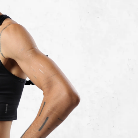
s
edi