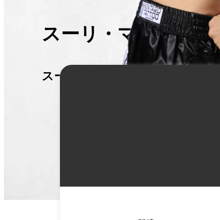
スーリ・マンフレデ
スーリ・マンフレディ
詳
細
情
報