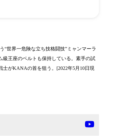
チケッ
X(En)
）
Instagram(EN)
ポスタ
Youtube(EN)
Podcast(EN)
真）
weibo(CH)
画）
Official site(EN)
-1ジ
ァンクラ
K-1
の理念
う“世界一危険な立ち技格闘技”ミャンマーラ
K-1
とは
K-1 WGP
とは
C女子バンタム級王座のベルトも保持している。素手の試
Krush
とは
Krush-EX
とは
ANAの首を狙う。[2022年5月10日現
K-1
アマチュアとは
公式ルー
K-
甲子園・カレッジ
1
とは
ルール
K-1 AWARDS
とは
公式ルー
■ ガールズ
ガールズ一
アルー
覧
K-
ガール
カレッジ
1
ズ
Krush
ガー
ルズ