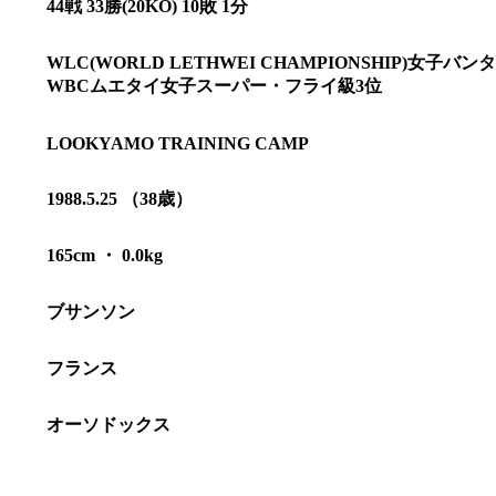
44戦 33勝(20KO) 10敗 1分
WLC(WORLD LETHWEI CHAMPIONSHIP)女子バ
WBCムエタイ女子スーパー・フライ級3位
LOOKYAMO TRAINING CAMP
1988.5.25 （38歳）
165cm ・ 0.0kg
ブサンソン
総合トップ
K-1 WGP
フランス
Krush
Krush-EX
K-1
アマチュ
オーソドックス
K-1
甲子園・
K-1 AWAR
K-
1.SHOP
ズ