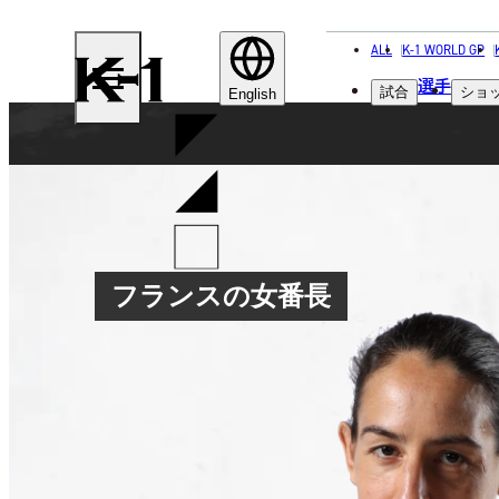
ALL
K-1 WORLD GP
K-
選手
試合
ショ
1
English
フランスの女番長