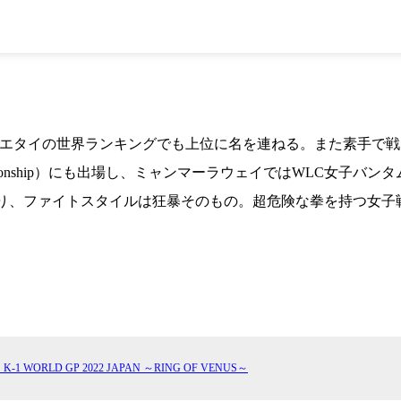
K-
（
1.SHOP
ト
ギャラリー（
ー）
ギャラリー（写
ギャラリー（動
K-1
（K
GYM
ム）
K-
（フ
1.CLUB
ブ）
ムエタイの世界ランキングでも上位に名を連ねる。また素手で戦
ting Championship）にも出場し、ミャンマーラウェイではWL
、ファイトスタイルは狂暴そのもの。超危険な拳を持つ女子戦士がK
K-1 WGP
ル
Krush公式
Krush-EX
ル
K-1アマチュ
ル
K-1甲子園・
ルール
-1 WORLD GP 2022 JAPAN ～RING OF VENUS～
試合日程