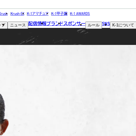
FIGHTER
Krush
Krush-EX
K-1アマチュア
K-1甲子園
K-1 AWARDS
配信情報
ブランド
スポンサー
SNS
ップ
ニュース
ルール
K-1
について
選手