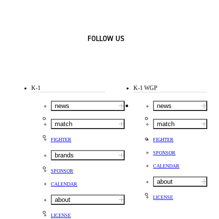
FOLLOW US
K-1
K-1 WGP
news
news
match
match
FIGHTER
FIGHTER
SPONSOR
brands
CALENDAR
SPONSOR
about
CALENDAR
LICENSE
about
LICENSE