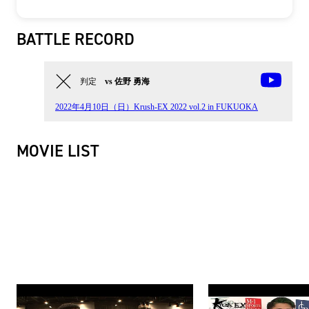
BATTLE RECORD
判定
vs 佐野 勇海
2022年4月10日（日）Krush-EX 2022 vol.2 in FUKUOKA
MOVIE LIST