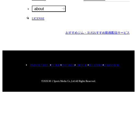
about
LICENSE
おすすめジム・ヨガ
おすすめ動画配信サービス
PRIVACYPOLICY
TERMS
CONTACT
RECRUIT
COMPANY
MISSION
©2026.M-1 Sports Media Co.,Ltd.All Rights Reserved.