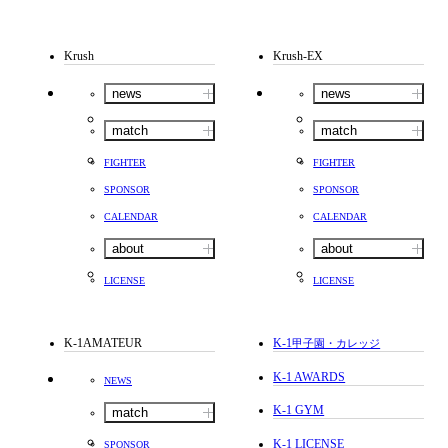
Krush
Krush-EX
news
news
match
match
FIGHTER
FIGHTER
SPONSOR
SPONSOR
CALENDAR
CALENDAR
about
about
LICENSE
LICENSE
K-1AMATEUR
K-1
甲子園・カレッジ
K-1 AWARDS
NEWS
K-1 GYM
match
K-1 LICENSE
SPONSOR