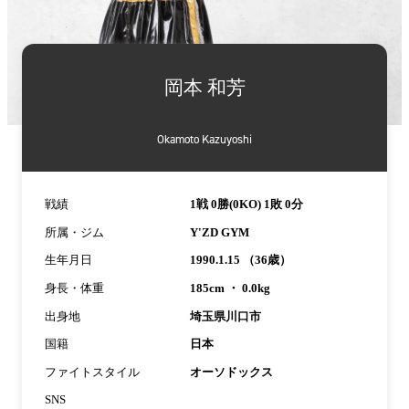
詳
細
岡本 和芳
情
報
Okamoto Kazuyoshi
戦績
1戦 0勝(0KO) 1敗 0分
所属・ジム
Y'ZD GYM
生年月日
1990.1.15 （36歳）
身長・体重
185cm ・ 0.0kg
出身地
埼玉県川口市
国籍
日本
ファイトスタイル
オーソドックス
SNS