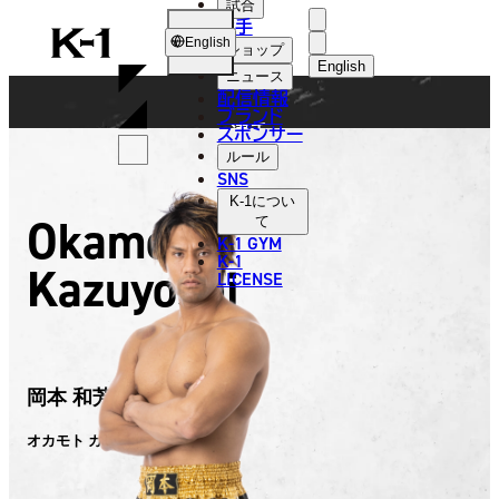
試合
FIGHTER
選手
K-
English
ショップ
1
English
ニュース
配信情報
日本語
ブランド
選手
スポンサー
English
ルール
SNS
한국어
K-1
につい
Okamoto
て
中文（简体）
K-1 GYM
K-1
Kazuyoshi
中文（繁體）
LICENSE
ไทย
العربية
岡本 和芳
オカモト カズヨシ