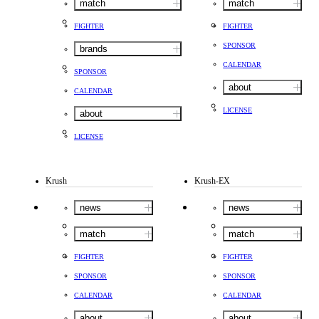
match
match
FIGHTER
FIGHTER
SPONSOR
brands
CALENDAR
SPONSOR
about
CALENDAR
LICENSE
about
LICENSE
Krush
Krush-EX
news
news
match
match
FIGHTER
FIGHTER
SPONSOR
SPONSOR
CALENDAR
CALENDAR
about
about