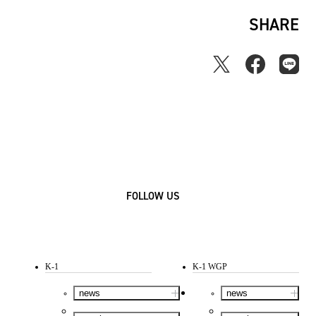
SHARE
FOLLOW US
K-1
K-1 WGP
news
news