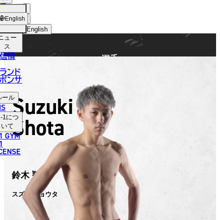
手
FIGHTER
ショッ
English
プ
English
ニュー
日本語
ス
信情
選手
English
ランド
ポンサ
한국어
Suzuki
ルール
中文（简体）
NS
Shota
-1
につ
中文（繁體）
いて
1 GYM
ไทย
1
ICENSE
العربية
鈴木 翔大
スズキ ショウタ