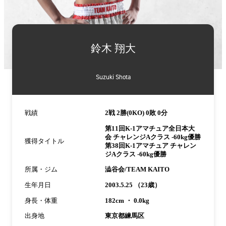
詳
細
鈴木 翔大
情
報
Suzuki Shota
戦績
2戦 2勝(0KO) 0敗 0分
第11回K-1アマチュア全日本大
会 チャレンジAクラス -60kg優勝
獲得タイトル
第38回K-1アマチュア チャレン
ジAクラス -60kg優勝
所属・ジム
澁谷会/TEAM KAITO
生年月日
2003.5.25 （23歳）
身長・体重
182cm ・ 0.0kg
出身地
東京都練馬区