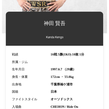
詳
細
神田 賢吾
情
報
Kanda Kengo
戦績
16戦 5勝(1KO) 10敗 1分
所属・ジム
生年月日
1997.6.7 （29歳）
身長・体重
172cm ・ 55.0kg
出身地
千葉県袖ケ浦市
国籍
日本
ファイトスタイル
オーソドックス
入場曲
CHEHON / Ride On