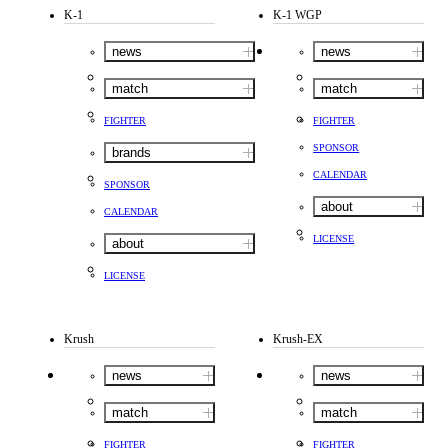
K-1
K-1 WGP
news
news
match
match
FIGHTER
FIGHTER
SPONSOR
brands
CALENDAR
SPONSOR
about
CALENDAR
LICENSE
about
LICENSE
Krush
Krush-EX
news
news
match
match
FIGHTER
FIGHTER