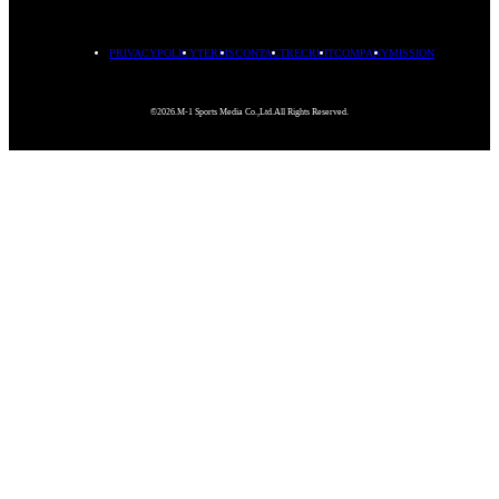
PRIVACYPOLICY
TERMS
CONTACT
RECRUIT
COMPANY
MISSION
©2026.M-1 Sports Media Co.,Ltd.All Rights Reserved.