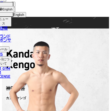
手
FIGHTER
ショッ
English
プ
English
ニュー
日本語
ス
信情
選手
English
ランド
ポンサ
한국어
Kanda
ルール
中文（简体）
NS
Kengo
-1
につ
中文（繁體）
いて
1 GYM
ไทย
1
ICENSE
العربية
神田 賢吾
カンダ ケンゴ