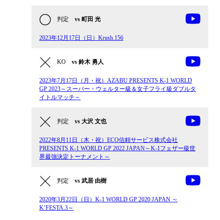
判定
vs 町田 光
2023年12月17日（日）Krush.156
KO
vs 鈴木 勇人
2023年7月17日（月・祝）AZABU PRESENTS K-1 WORLD
GP 2023～スーパー・ウェルター級＆女子フライ級ダブルタ
イトルマッチ～
判定
vs 大沢 文也
2022年8月11日（木・祝）ECO信頼サービス株式会社
PRESENTS K-1 WORLD GP 2022 JAPAN～K-1フェザー級世
界最強決定トーナメント～
判定
vs 武居 由樹
2020年3月22日（日）K-1 WORLD GP 2020 JAPAN ～
K’FESTA.3～