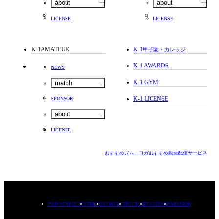
about
about
LICENSE
LICENSE
K-1AMATEUR
K-1
甲子園・カレッジ
K-1 AWARDS
NEWS
K-1 GYM
match
K-1 LICENSE
SPONSOR
about
LICENSE
おすすめジム・ヨガ
おすすめ動画配信サービス
PRIVACYPOLICY
TERMS
CONTACT
RECRUIT
COMPANY
MISSION