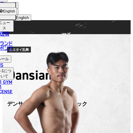
手
FIGHTER
ショッ
English
プ
English
ニュー
日本語
ス
信情
選手
English
ランド
ポンサ
한국어
ムエタイ乱舞
ルール
中文（简体）
NS
Dansiam
-1
につ
中文（繁體）
いて
1 GYM
ไทย
1
ICENSE
العربية
デンサヤーム・ウィラサクレック