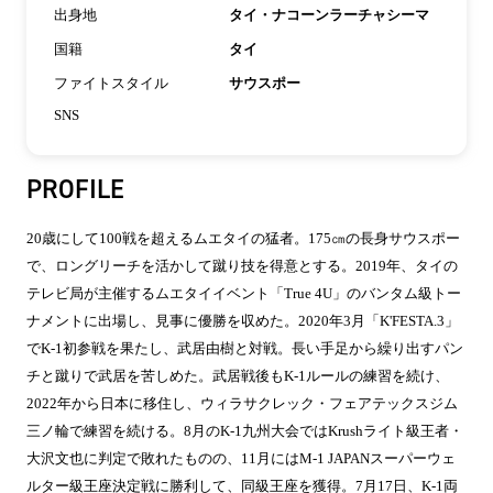
出身地
タイ・ナコーンラーチャシーマ
国籍
タイ
ファイトスタイル
サウスポー
SNS
PROFILE
20歳にして100戦を超えるムエタイの猛者。175㎝の長身サウスポー
で、ロングリーチを活かして蹴り技を得意とする。2019年、タイの
テレビ局が主催するムエタイイベント「True 4U」のバンタム級トー
ナメントに出場し、見事に優勝を収めた。2020年3月「K'FESTA.3」
でK-1初参戦を果たし、武居由樹と対戦。長い手足から繰り出すパン
チと蹴りで武居を苦しめた。武居戦後もK-1ルールの練習を続け、
2022年から日本に移住し、ウィラサクレック・フェアテックスジム
三ノ輪で練習を続ける。8月のK-1九州大会ではKrushライト級王者・
大沢文也に判定で敗れたものの、11月にはM-1 JAPANスーパーウェ
ルター級王座決定戦に勝利して、同級王座を獲得。7月17日、K-1両