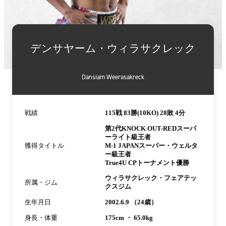
詳
細
デンサヤーム・ウィラサクレック
情
報
Dansiam Weerasakreck
戦績
115戦 83勝(10KO) 28敗 4分
第2代KNOCK OUT-RED
スーパ
ーライト級王者
獲得タイトル
M-1 JAPANスーパー・ウェルタ
ー級王者
True4U CPトーナメント優勝
ウィラサクレック・フェアテッ
所属・ジム
クスジム
生年月日
2002.6.9 （24歳）
身長・体重
175cm ・ 65.0kg